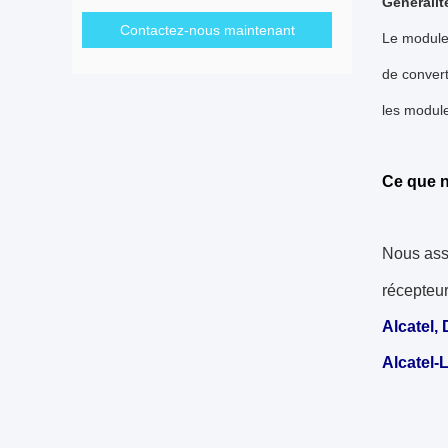
Généralit
Contactez-nous maintenant
Le module 
de convert
les modul
Ce que 
Nous ass
récepteu
Alcatel, 
Alcatel-L