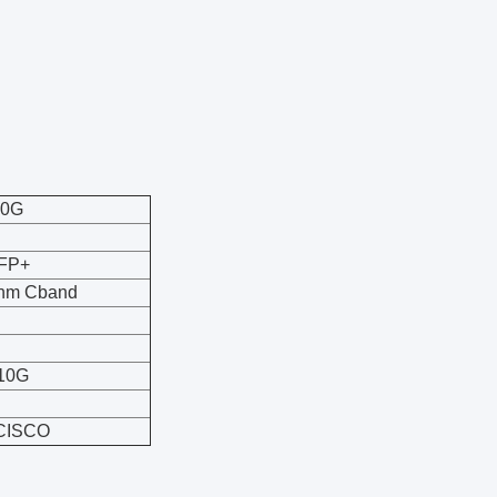
10G
SFP+
nm Cband
10G
CISCO