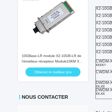
X2-10G
X2-10GB
X2-10G
X2-10G
X2-10GB
X2-10G
X2-10GB
10GBase-LR module X2-10GB-LR de
CWDM-X
l'émetteur-récepteur Module10KM X2
xxxx=
de l'émetteur-récepteur 1310nm X2
CWDM-X
Obtenez le meilleur prix
DWDM-X
xx.xx
DWDM-X
xx.xx
NOUS CONTACTER