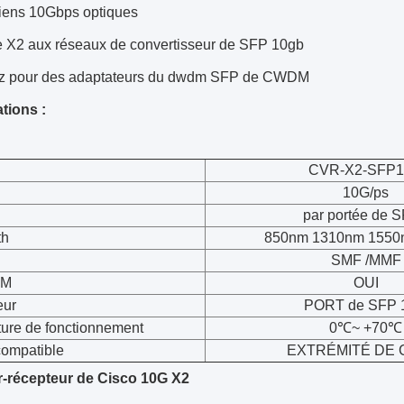
liens 10Gbps optiques
 X2 aux réseaux de convertisseur de SFP 10gb
z pour des adaptateurs du dwdm SFP de CWDM
tions :
CVR-X2-SFP
10G/ps
par portée de 
th
850nm 1310nm 1550
SMF /MMF
OM
OUI
eur
PORT de SFP 
ure de fonctionnement
0℃~ +70℃
ompatible
EXTRÉMITÉ DE 
-récepteur de Cisco 10G X2