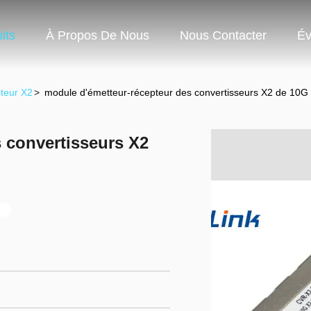
its
À Propos De Nous
Nous Contacter
Év
teur X2
>
module d'émetteur-récepteur des convertisseurs X2 de 10
 convertisseurs X2