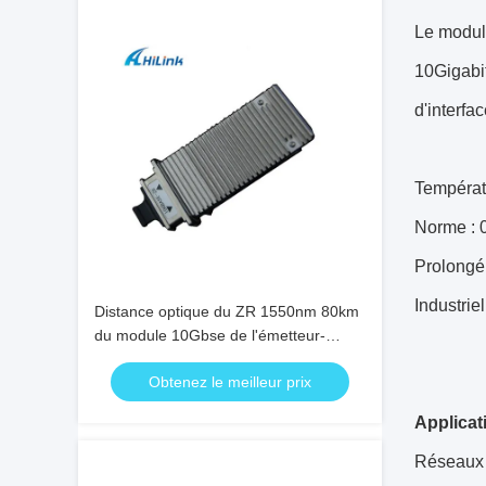
Le module
10Gigabit
d'interf
Températu
Norme : 
Prolongé
Industrie
Distance optique du ZR 1550nm 80km
du module 10Gbse de l'émetteur-
récepteur X2 3 ans de garantie
Obtenez le meilleur prix
Applicat
Réseaux 