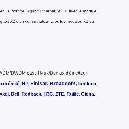
 en 10 port de Gigabit Ethernet SFP+. Avec le module
du gigabit X2 d'un commutateur avec les modules X2 ou
du CWDM/DWDM passif Mux/Demux d'émetteur-
Finisar, Broadcom,
extrémité, HP,
fonderie,
 Zyxel, Dell, Redback, H3C, ZTE, Ruijie, Ciena,