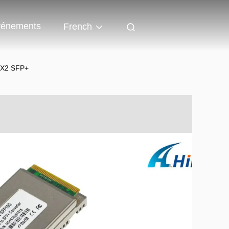
énements
French
G X2 SFP+