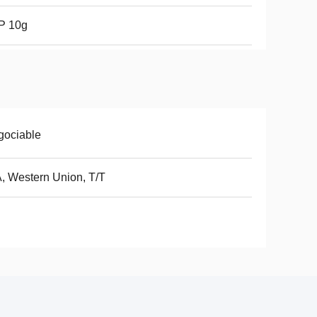
P 10g
gociable
, Western Union, T/T