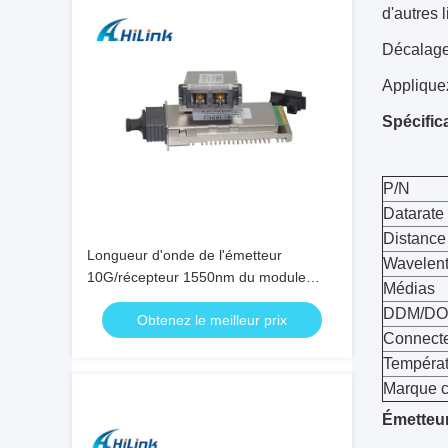
d'autres 
Décalage
Applique
Spécifica
P/N
Datarate
Distance
Longueur d'onde de l'émetteur
Wavelen
10G/récepteur 1550nm du module
Médias
40km d'émetteur-récepteur du
DDM/D
Obtenez le meilleur prix
connecteur X2 de Sc de XENPAK
Connect
Températ
Marque c
Émetteur