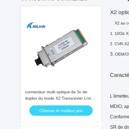
X2 opti
X2 au c
1.
10Gb X2
2.
CVR-X
3.
OEM/OD
Caracté
connecteur multi optique de Sc de
L'émetteu
duplex du mode X2 Transcevier Lrm de
l'émetteur-récepteur 10g de fibre de la
MDIO, a
Obtenez le meilleur prix
longueur d'onde 1310nm
Conform
SR de di