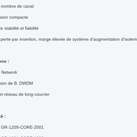
 nombre de canal
nsion compacte
e stabilité et fiabilité
 perte par insertion, marge élevée de système d'augmentation d'isole
ons :
Network
sion
de B. DWDM
t réseau de long-courrier
é :
ia GR-1209-CORE-2001