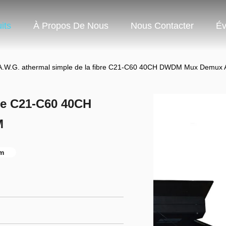
its
À Propos De Nous
Nous Contacter
Év
A.W.G. athermal simple de la fibre C21-C60 40CH DWDM Mux Dem
bre C21-C60 40CH
M
m