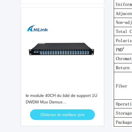
le module 40CH du bâti de support 1U
DWDM Mux Demux
choisissent/doubles fibres
Obtenez le meilleur prix
LC/connecteur d'UPC