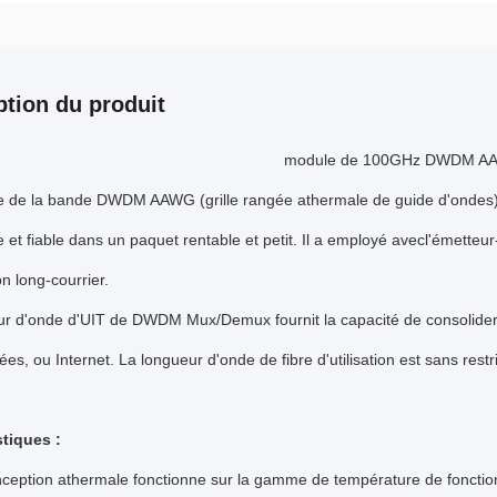
ption du produit
module de 100GHz DWDM A
e de la bande DWDM AAWG (grille rangée athermale de guide d'ondes
e et fiable dans un paquet rentable et petit. Il a employé avec
l'émette
on long-courrier.
ur d'onde d'UIT de DWDM Mux/Demux fournit la capacité de consolider 
ées, ou Internet. La longueur d'onde de fibre d'utilisation est sans restri
stiques :
nception athermale fonctionne sur la gamme de température de foncti