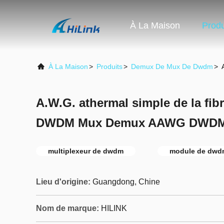
À La Maison
Produ
À La Maison
>
Produits
>
Demux De Mux De Dwdm
>
A.W.G. athermal simple de la fi
DWDM Mux Demux AAWG DWD
multiplexeur de dwdm
module de dwd
Lieu d'origine:
Guangdong, Chine
Nom de marque:
HILINK