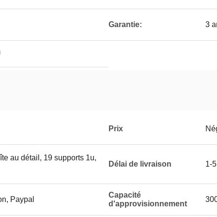
Garantie:
3 
U
Prix
Né
îte au détail, 19 supports 1u,
Délai de livraison
1-5
Capacité
on, Paypal
300
d'approvisionnement