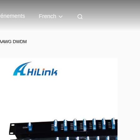
énements
French
ux AAWG DWDM