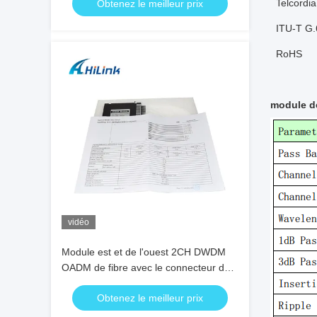
Telcord
Obtenez le meilleur prix
ITU-T G.
RoHS
module 
vidéo
Module est et de l'ouest 2CH DWDM
OADM de fibre avec le connecteur de
Sc RPA
Obtenez le meilleur prix