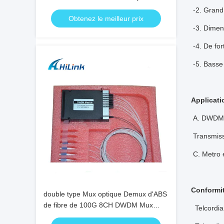
-2. Grand
Obtenez le meilleur prix
-3. Dime
-4. De fort
-5. Basse
Applicati
A.
DWDM 
Transmis
C.
Metro e
Conformit
double type Mux optique Demux d'ABS
de fibre de 100G 8CH DWDM Mux
Telcord
Demux CH16-CH23