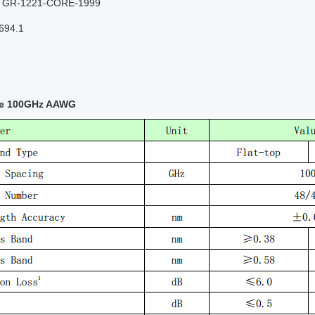
ia GR-1221-CORE-1999
694.1
de 100GHz AAWG