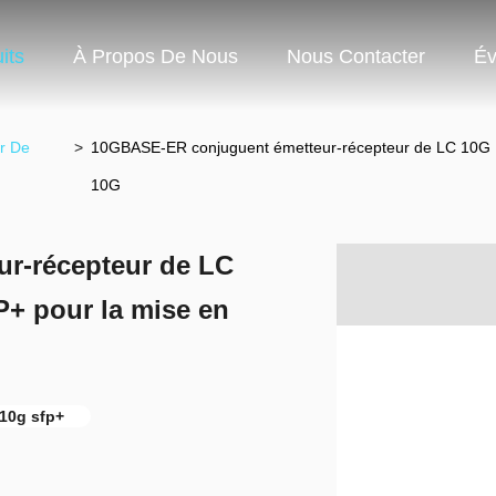
its
À Propos De Nous
Nous Contacter
Év
r De
>
10GBASE-ER conjuguent émetteur-récepteur de LC 10G
10G
r-récepteur de LC
 pour la mise en
10g sfp+