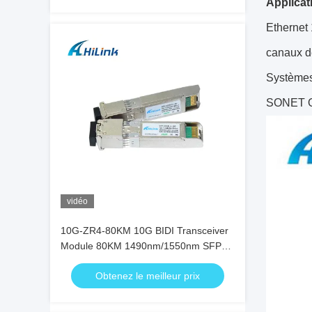
Applicat
Ethernet
canaux de
Système
SONET O
vidéo
10G-ZR4-80KM 10G BIDI Transceiver
Module 80KM 1490nm/1550nm SFP+
STM-64 WDM 8SFP+ SMF
Obtenez le meilleur prix