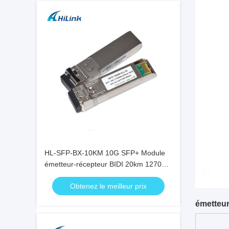
HL-SFP-BX-10KM 10G SFP+ Module
émetteur-récepteur BIDI 20km 1270nm
1330nm Connecteur LC RoHS
Obtenez le meilleur prix
émetteu