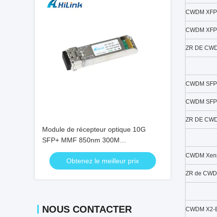
CWDM XFP
CWDM XFP
ZR DE CW
CWDM SFP+
CWDM SFP
ZR DE CW
Module de récepteur optique 10G
SFP+ MMF 850nm 300M
Transcepteurs optiques DDM SFP-
CWDM Xen
Obtenez le meilleur prix
10G-SR
ZR de CWD
NOUS CONTACTER
CWDM X2-