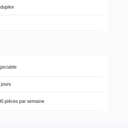
 duplex
i
gociable
 jours
0 pièces par semaine