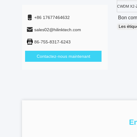
CWDM X2-
+86 17677464632
Bon compa
Les étiq
sales02@hilinktech.com
86-755-8317-6243
Contactez-nous maintenant
En