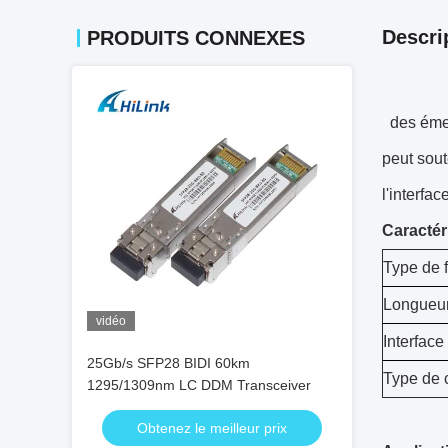
Descri
PRODUITS CONNEXES
des éme
peut sout
l'interf
Caractér
Type de 
Longueur
vidéo
Interface
25Gb/s SFP28 BIDI 60km
Type de 
1295/1309nm LC DDM Transceiver
Obtenez le meilleur prix