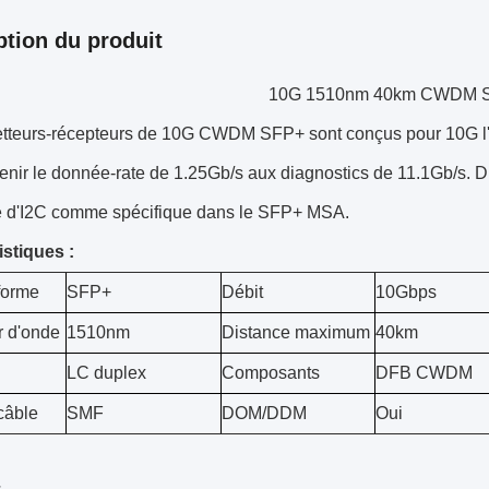
ption du produit
10G 1510nm 40km CWDM 
tteurs-récepteurs de 10G CWDM SFP+ sont conçus pour 10G l'
enir le donnée-rate de 1.25Gb/s aux diagnostics de 11.1Gb/s. Dig
ace d'I2C comme spécifique dans le SFP+ MSA.
istiques :
forme
SFP+
Débit
10Gbps
 d'onde
1510nm
Distance maximum
40km
LC duplex
Composants
DFB CWDM
câble
SMF
DOM/DDM
Oui