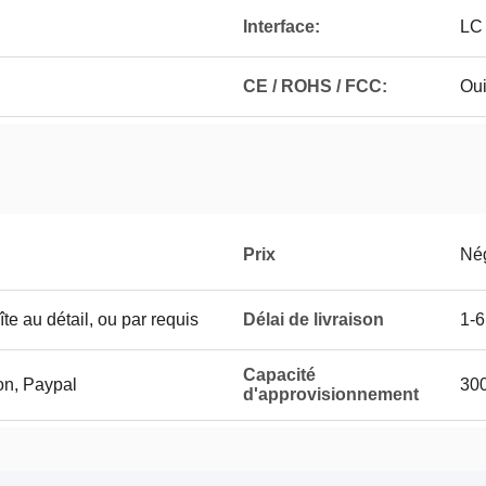
Interface:
LC
CE / ROHS / FCC:
Ou
Prix
Né
te au détail, ou par requis
Délai de livraison
1-6
Capacité
on, Paypal
300
d'approvisionnement