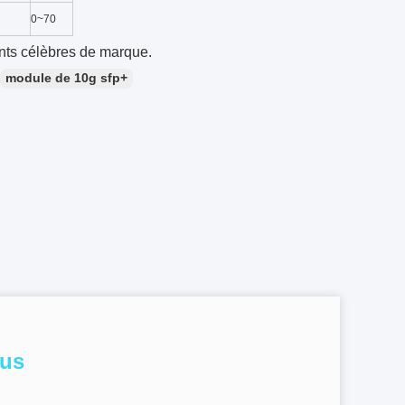
0~70
ants célèbres de marque.
module de 10g sfp+
ous