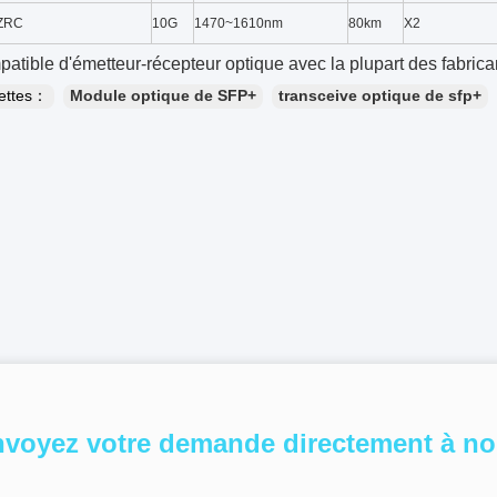
ZRC
10G
1470~1610nm
80km
X2
tible d'émetteur-récepteur optique avec la plupart des fabric
uettes：
Module optique de SFP+
transceive optique de sfp+
voyez votre demande directement à n