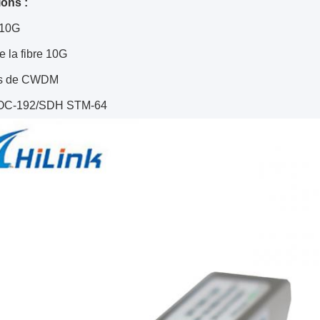
ions :
 10G
 la fibre 10G
s de CWDM
C-192/SDH STM-64