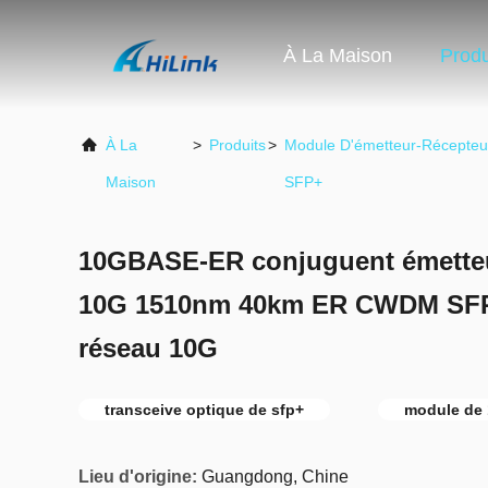
À La Maison
Produ
À La
>
Produits
>
Module D'émetteur-Récepteu
Maison
SFP+
10GBASE-ER conjuguent émetteu
10G 1510nm 40km ER CWDM SFP+
réseau 10G
transceive optique de sfp+
module de 
Lieu d'origine:
Guangdong, Chine