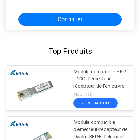
1530nm 40km pour la largeur de
bande de 10G CWDM
Continuer
Top Produits
Module compatible SFP
- 10G d'émetteur-
récepteur de l'en cuivre
SFP+ de Cisco -
MOQ:1pcs
connecteur de T RJ45
- JE NE SAIS PAS.
Module compatible
d'émetteur-récepteur de
Dwdm SFP+ d'élément