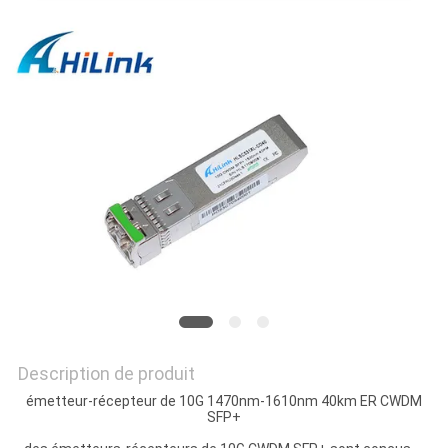
LES
AFFAIRES
DEMANDEZ
UN DEVIS
PLAN
DU
SITE
POLITIQUE
Description de produit
DE
émetteur-récepteur de 10G 1470nm-1610nm 40km ER CWDM
SFP+
CONFIDENTIALITÉ