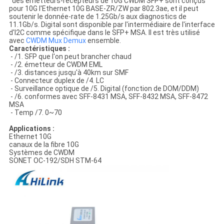
des émetteurs-récepteurs de 10G CWDM SFP+ sont conçus
pour 10G l'Ethernet 10G BASE-ZR/ZW par 802.3ae, et il peut
soutenir le donnée-rate de 1.25Gb/s aux diagnostics de
11.1Gb/s. Digital sont disponible par l'intermédiaire de l'interface
d'I2C comme spécifique dans le SFP+ MSA. Il est très utilisé
avec
CWDM Mux Demux
ensemble.
Caractéristiques :
- /1. SFP que l'on peut brancher chaud
- /2. émetteur de CWDM EML
- /3. distances jusqu'à 40km sur SMF
- Connecteur duplex de /4. LC
- Surveillance optique de /5. Digital (fonction de DOM/DDM)
- /6. conformes avec SFF-8431 MSA, SFF-8432 MSA, SFF-8472
MSA
- Temp /7. 0~70
Applications :
Ethernet 10G
canaux de la fibre 10G
Systèmes de CWDM
SONET OC-192/SDH STM-64