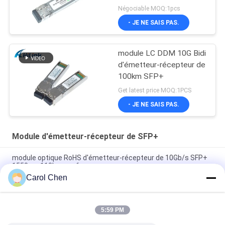
moteur 26db de Cisco
Négociable MOQ:1pcs
SFP 10G 100KM
- JE NE SAIS PAS.
module LC DDM 10G Bidi
d'émetteur-récepteur de
100km SFP+
Get latest price MOQ:1PCS
- JE NE SAIS PAS.
Module d'émetteur-récepteur de SFP+
module optique RoHS d'émetteur-récepteur de 10Gb/s SFP+
1550nm 110km conforme
Carol Chen
Émetteur-récepteur BIDI 25 Gbps 40KM 1270/1310nm 40KM
APD LC DOM, émetteurs-récepteurs à fibre optique Ethernet
25G
5:59 PM
25Gb/s SFP28 BIDI 60km 1295/1309nm LC DDM Transceiver