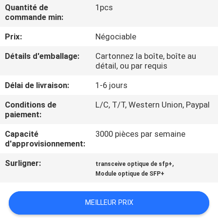
VISITE
Quantité de
1pcs
commande min:
DE
Prix:
Négociable
L'USINE
Détails d'emballage:
Cartonnez la boîte, boîte au
détail, ou par requis
CONTRÔLE
Délai de livraison:
1-6 jours
DE
LA
Conditions de
L/C, T/T, Western Union, Paypal
paiement:
QUALITÉ
Capacité
3000 pièces par semaine
d'approvisionnement:
NOUS
Surligner:
,
transceive optique de sfp+
CONTACTER
Module optique de SFP+
NOUVELLES
MEILLEUR PRIX