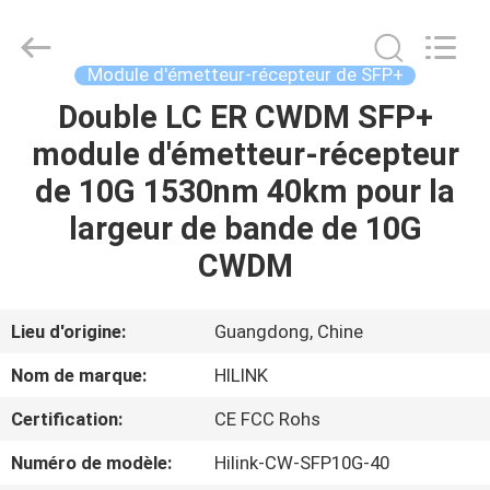
2026
Shenzhen
HiLink
Technology
Co.,Ltd..
Module d'émetteur-récepteur de SFP+
All
Rights
Double LC ER CWDM SFP+
À
Reserved.
module d'émetteur-récepteur
LA
de 10G 1530nm 40km pour la
MAISON
largeur de bande de 10G
PRODUITS
CWDM
À
Lieu d'origine:
Guangdong, Chine
PROPOS
Nom de marque:
HILINK
DE
Certification:
CE FCC Rohs
NOUS
Numéro de modèle:
Hilink-CW-SFP10G-40