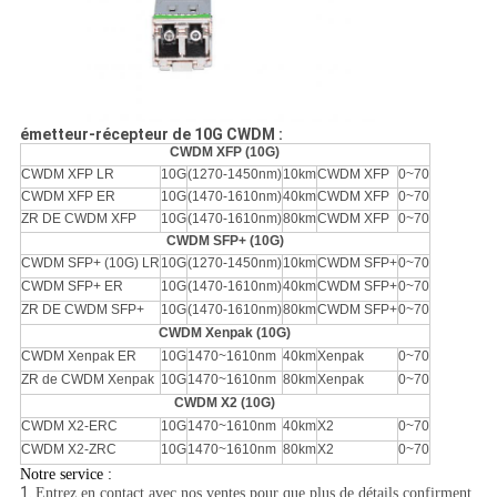
émetteur-récepteur de 10G CWDM :
CWDM XFP (10G)
CWDM XFP LR
10G
(1270-1450nm)
10km
CWDM XFP
0~70
CWDM XFP ER
10G
(1470-1610nm)
40km
CWDM XFP
0~70
ZR DE CWDM XFP
10G
(1470-1610nm)
80km
CWDM XFP
0~70
CWDM SFP+ (10G)
CWDM SFP+ (10G) LR
10G
(1270-1450nm)
10km
CWDM SFP+
0~70
CWDM SFP+ ER
10G
(1470-1610nm)
40km
CWDM SFP+
0~70
ZR DE CWDM SFP+
10G
(1470-1610nm)
80km
CWDM SFP+
0~70
CWDM Xenpak (10G)
CWDM Xenpak ER
10G
1470~1610nm
40km
Xenpak
0~70
ZR de CWDM Xenpak
10G
1470~1610nm
80km
Xenpak
0~70
CWDM X2 (10G)
CWDM X2-ERC
10G
1470~1610nm
40km
X2
0~70
CWDM X2-ZRC
10G
1470~1610nm
80km
X2
0~70
Notre service :
1.
Entrez en contact avec nos ventes pour que plus de détails confirment