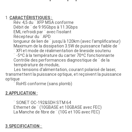
1.
CARACTÉRISTIQUES :
Rév. 4,5 du ¨ XFP MSA conforme
Débit de ¨ de 9.95Gbps à 11.3Gbps
EML refroidi par ¨ avec l'isolant
Récepteur du ¨ APD
longueur de lien de ¨ jusqu'à 120km (avec l'amplificateur)
Maximum de la dissipation 3.5W de puissance faible de ¨
¨ XFI et mode de réalimentation de lineside soutenu
¨ -5ºC à la température du carter 70ºC fonctionnante
Contrôle des performances diagnostique de ¨ de la
température de module,
Les tensions d'alimentation, courant polarisé de laser,
transmettent la puissance optique, et reçoivent la puissance
optique
¨ RoHS conforme (sans plomb)
2.APPLICATION :
¨ SONET OC-192&SDH STM 64
Ethernet de ¨ (10GBASE et 10GBASE avec FEC)
La Manche de fibre de ¨ (10G et 10G avec FEC)
3.SPECIFICATION :