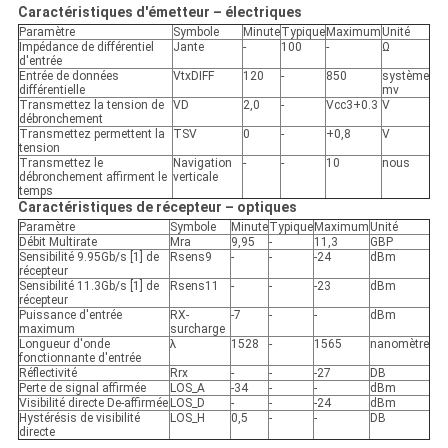
Caractéristiques d'émetteur – électriques
Paramètre
Symbole
Minute
Typique
Maximum
Unité
Impédance de différentiel
Jante
-
100
-
Ω
d'entrée
Entrée de données
VtxDIFF
120
-
850
système
différentielle
mv
Transmettez la tension de
VD
2,0
-
Vcc3+0.3
V
débronchement
Transmettez permettent la
TSV
0
-
+0,8
V
tension
Transmettez le
Navigation
-
-
10
nous
débronchement affirment le
verticale
temps
Caractéristiques de récepteur – optiques
Paramètre
Symbole
Minute
Typique
Maximum
Unité
Débit Multirate
Mra
9,95
-
11,3
GBP
Sensibilité 9.95Gb/s [1] de
Rsens9
-
-
-24
dBm
récepteur
Sensibilité 11.3Gb/s [1] de
Rsens11
-
-
-23
dBm
récepteur
Puissance d'entrée
RX-
-7
-
-
dBm
maximum
surcharge
Longueur d'onde
λ
1528
-
1565
nanomètre
fonctionnante d'entrée
Réflectivité
Rrx
-
-
-27
DB
Perte de signal affirmée
LOS_A
-34
-
-
dBm
Visibilité directe De-affirmée
LOS_D
-
-
-24
dBm
Hystérésis de visibilité
LOS_H
0,5
-
-
DB
directe