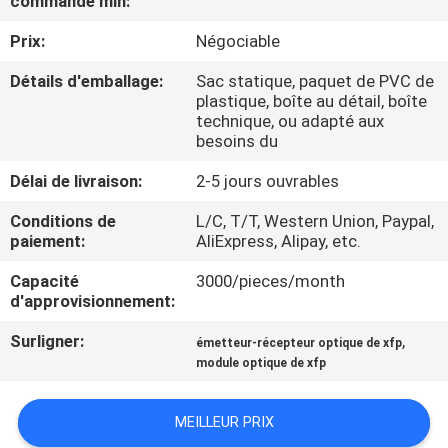
commande min:
VISITE
Prix:
Négociable
DE
L'USINE
Détails d'emballage:
Sac statique, paquet de PVC de
plastique, boîte au détail, boîte
technique, ou adapté aux
besoins du
CONTRÔLE
DE
Délai de livraison:
2-5 jours ouvrables
LA
Conditions de
L/C, T/T, Western Union, Paypal,
paiement:
AliExpress, Alipay, etc.
QUALITÉ
Capacité
3000/pieces/month
d'approvisionnement:
NOUS
Surligner:
,
CONTACTER
émetteur-récepteur optique de xfp
module optique de xfp
NOUVELLES
MEILLEUR PRIX