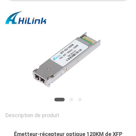
LES
AFFAIRES
DEMANDEZ
UN DEVIS
PLAN
DU
SITE
POLITIQUE
Description de produit
DE
CONFIDENTIALITÉ
Émetteur-récepteur optique 120KM de XFP