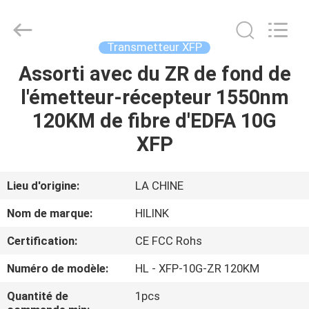
2026
Shenzhen
HiLink
Technology
Co.,Ltd..
Transmetteur XFP
All
Rights
Assorti avec du ZR de fond de
À
Reserved.
l'émetteur-récepteur 1550nm
LA
120KM de fibre d'EDFA 10G
MAISON
XFP
PRODUITS
Lieu d'origine:
LA CHINE
À
Nom de marque:
HILINK
PROPOS
Certification:
CE FCC Rohs
DE
Numéro de modèle:
HL - XFP-10G-ZR 120KM
NOUS
Quantité de
1pcs