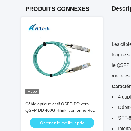
Descri
PRODUITS CONNEXES
Les câbl
longue so
le QSFP 
ruelle es
Caractér
vidéo
4 dupl
Câble optique actif QSFP-DD vers
Débit 
QSFP-DD 400G Hilink, conforme RoHS
AOC
SFF-8
Obtenez le meilleur prix
Interf