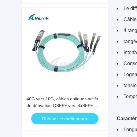
Le dif
Câble
4 ran
rangé
Interf
Conso
Logem
tensio
Tempé
40G vers 10G, câbles optiques actifs
de dérivation QSFP+ vers 4xSFP+
AOC 1-10M
Caractér
Obtenez le meilleur prix
Longu