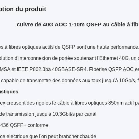
ption du produit
cuivre de 40G AOC 1-10m QSFP au câble à fib
es à fibres optiques actifs de QSFP sont une haute performanc
lution d'interconnexion de portée soutenant l'Ethernet 40G, un 
MSA et IEEE P802.3ba 40GBASE-SR4. Fiberise QSFP AOC est 
t capable de transmettre des données aux taux jusqu'à 10Gb/s, 
istiques
ex creusent des rigoles le câble à fibres optiques 850nm actif p
de transmission jusqu'à 10.3Gbit/s par canal
436 QSFP+ conforme
ace électrique que l'on peut brancher chaude