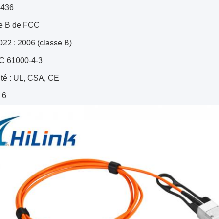
8436
e B de FCC
22 : 2006 (classe B)
C 61000-4-3
ité : UL, CSA, CE
 6