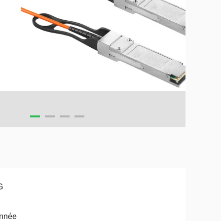
G
année