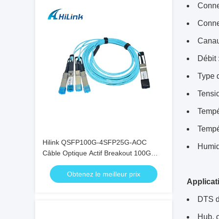
Conne
Conne
Canaux
Débit
Type d
Tensio
Tempér
Tempé
Hilink QSFP100G-4SFP25G-AOC
Humid
Câble Optique Actif Breakout 100G
QSFP28 vers 4X25G SFP28
Obtenez le meilleur prix
Applicat
DTS d
Hub, 