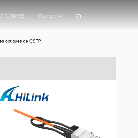
énements
French
res optiques de QSFP