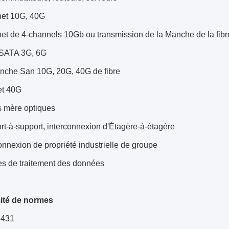
net 10G, 40G
net de 4-channels 10Gb ou transmission de la Manche de la fib
SATA 3G, 6G
nche San 10G, 20G, 40G de fibre
et 40G
s mère optiques
t-à-support, interconnexion d'Étagère-à-étagère
onnexion de propriété industrielle de groupe
es de traitement des données
ité de normes
8431