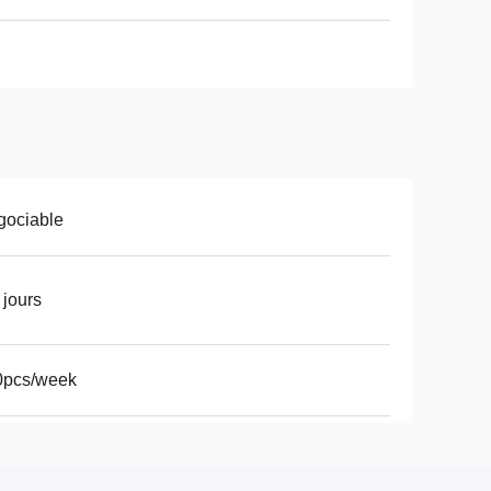
gociable
 jours
0pcs/week