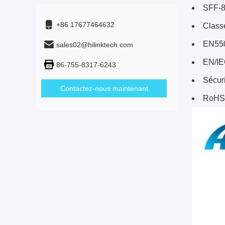
SFF-
+86 17677464632
Class
EN550
sales02@hilinktech.com
EN/IE
86-755-8317-6243
Sécur
Contactez-nous maintenant
RoHS