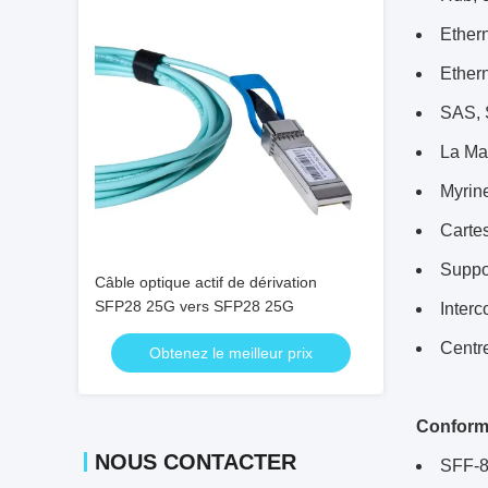
Ether
Ether
SAS, 
La Ma
Myrin
Carte
Suppor
Câble optique actif de dérivation
SFP28 25G vers SFP28 25G
Interc
Centr
Obtenez le meilleur prix
Conform
NOUS CONTACTER
SFF-