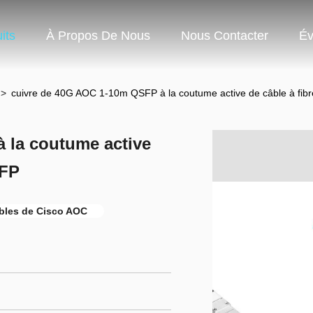
its
À Propos De Nous
Nous Contacter
Év
>
cuivre de 40G AOC 1-10m QSFP à la coutume active de câble à fib
 la coutume active
SFP
bles de Cisco AOC