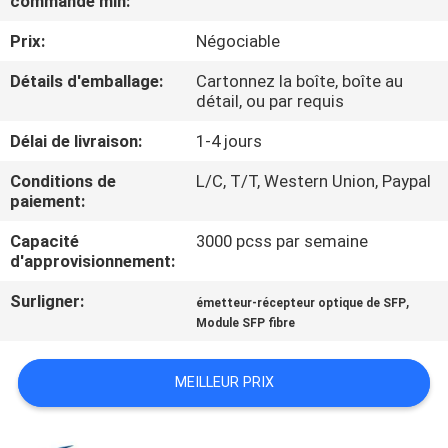
commande min:
VISITE
Prix:
Négociable
DE
L'USINE
Détails d'emballage:
Cartonnez la boîte, boîte au
détail, ou par requis
Délai de livraison:
1-4 jours
CONTRÔLE
DE
Conditions de
L/C, T/T, Western Union, Paypal
paiement:
LA
Capacité
3000 pcss par semaine
QUALITÉ
d'approvisionnement:
Surligner:
,
émetteur-récepteur optique de SFP
NOUS
Module SFP fibre
CONTACTER
MEILLEUR PRIX
NOUVELLES