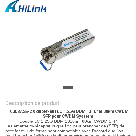
LES
AFFAIRES
DEMANDEZ
UN DEVIS
PLAN
DU
SITE
Description de produit
POLITIQUE
1000BASE-ZX duplexent LC 1.25G DDM 1310nm 80km CWDM
SFP pour CWDM Systerm
DE
Double LC 1.25G DDM 1310nm 80km CWDM SFP
Les émetteurs-récepteurs que l'on peut brancher de (SFP) de
CONFIDENTIALITÉ
petit facteur de forme sont compatibles avec l'accord que l'on
peut brancher (MSA) de Multi-approvisionnement de petit facteur