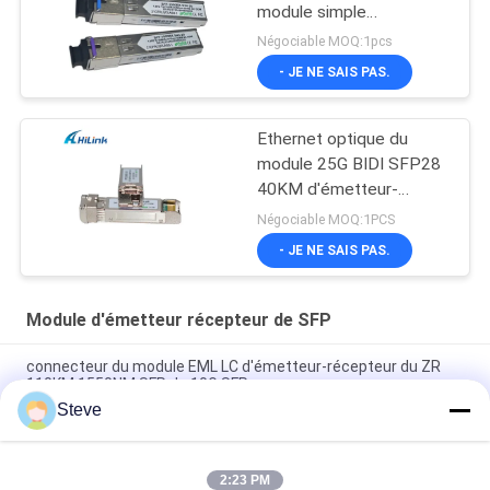
module simple
d'émetteur-récepteur de
Négociable MOQ:1pcs
WDM SFP de la fibre
- JE NE SAIS PAS.
1.25G SFP
Ethernet optique du
module 25G BIDI SFP28
40KM d'émetteur-
récepteur de 25Gb/s
Négociable MOQ:1PCS
SFP28 BIDI 40km
- JE NE SAIS PAS.
Module d'émetteur récepteur de SFP
connecteur du module EML LC d'émetteur-récepteur du ZR
110KM 1550NM SFP de 10G SFP+
Steve
Longue distance 100KM de module de fibre optique de la fibre
100G de Deplex LC SM avec DDM
2:23 PM