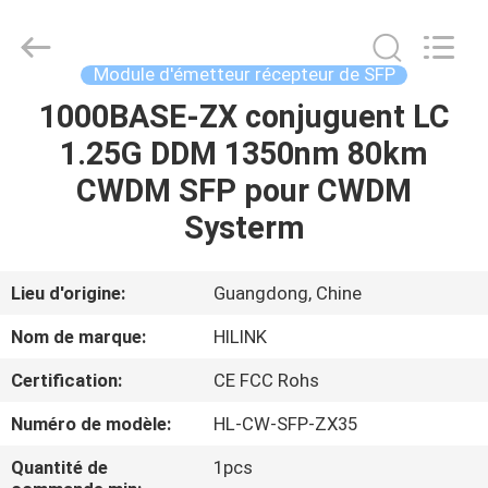
2026
Shenzhen
HiLink
Technology
Co.,Ltd..
Module d'émetteur récepteur de SFP
All
Rights
1000BASE-ZX conjuguent LC
À
Reserved.
1.25G DDM 1350nm 80km
LA
CWDM SFP pour CWDM
MAISON
Systerm
PRODUITS
Lieu d'origine:
Guangdong, Chine
À
Nom de marque:
HILINK
PROPOS
Certification:
CE FCC Rohs
DE
Numéro de modèle:
HL-CW-SFP-ZX35
NOUS
Quantité de
1pcs