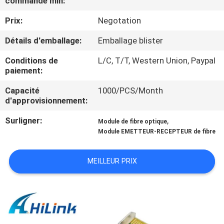
commande min:
VISITE
Prix:
Negotation
DE
L'USINE
Détails d'emballage:
Emballage blister
Conditions de
L/C, T/T, Western Union, Paypal
paiement:
CONTRÔLE
DE
Capacité
1000/PCS/Month
d'approvisionnement:
LA
Surligner:
,
Module de fibre optique
QUALITÉ
Module EMETTEUR-RECEPTEUR de fibre
NOUS
MEILLEUR PRIX
CONTACTER
NOUVELLES