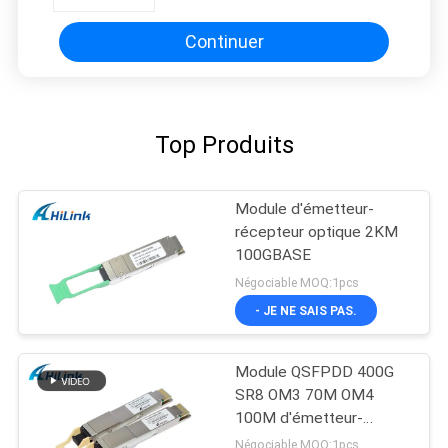
Continuer
Top Produits
Module d'émetteur-
récepteur optique 2KM
100GBASE
Négociable MOQ:1pcs
- JE NE SAIS PAS.
Module QSFPDD 400G
SR8 OM3 70M OM4
100M d'émetteur-
récepteur de MMF SFP
Négociable MOQ:1pcs