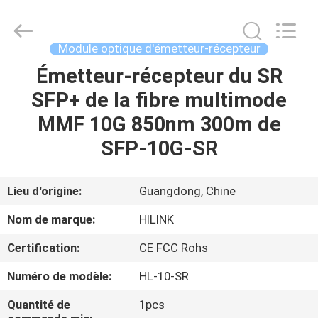
2026
Shenzhen
HiLink
Technology
Co.,Ltd..
Module optique d'émetteur-récepteur
All
Rights
Émetteur-récepteur du SR
À
Reserved.
SFP+ de la fibre multimode
LA
MMF 10G 850nm 300m de
MAISON
SFP-10G-SR
PRODUITS
Lieu d'origine:
Guangdong, Chine
À
Nom de marque:
HILINK
PROPOS
Certification:
CE FCC Rohs
DE
Numéro de modèle:
HL-10-SR
NOUS
Quantité de
1pcs