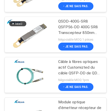
- JE NE SAIS PAS.
QSDD-400G-SR8
QSFP56-DD 400G SR8
Transcepteur 850nm
150M MPT/MPO-16
Négociable MOQ:1 pièces
DOM
- JE NE SAIS PAS.
Câble à fibres optiques
actif Customizted du
câble QSFP-DD de QDD-
400G-AOC 5M 400G AOC
Négociable MOQ:1pcs
- JE NE SAIS PAS.
Module optique
d'émetteur-récepteur de