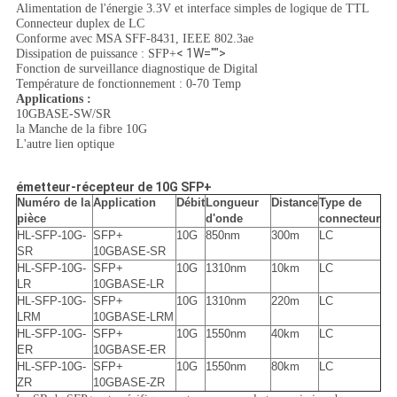
Alimentation de l'énergie 3.3V et interface simples de logique de TTL
Connecteur duplex de LC
Conforme avec MSA SFF-8431, IEEE 802.3ae
< 1W="">
Dissipation de puissance : SFP+
Fonction de surveillance diagnostique de Digital
Température de fonctionnement : 0-70 Temp
Applications :
10GBASE-SW/SR
la Manche de la fibre 10G
L'autre lien optique
émetteur-récepteur de 10G SFP+
Numéro de la
Application
Débit
Longueur
Distance
Type de
pièce
d'onde
connecteur
HL-SFP-10G-
SFP+
10G
850nm
300m
LC
SR
10GBASE-SR
HL-SFP-10G-
SFP+
10G
1310nm
10km
LC
LR
10GBASE-LR
HL-SFP-10G-
SFP+
10G
1310nm
220m
LC
LRM
10GBASE-LRM
HL-SFP-10G-
SFP+
10G
1550nm
40km
LC
ER
10GBASE-ER
HL-SFP-10G-
SFP+
10G
1550nm
80km
LC
ZR
10GBASE-ZR