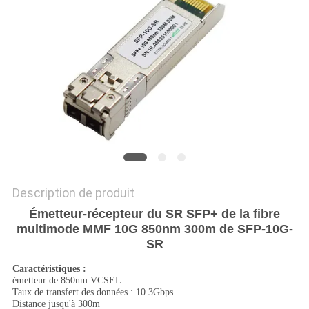
LES
AFFAIRES
DEMANDEZ
UN DEVIS
PLAN
DU
Description de produit
SITE
Émetteur-récepteur du SR SFP+ de la fibre
multimode MMF 10G 850nm 300m de SFP-10G-
POLITIQUE
SR
DE
Caractéristiques :
émetteur de 850nm VCSEL
CONFIDENTIALITÉ
Taux de transfert des données : 10.3Gbps
Distance jusqu'à 300m