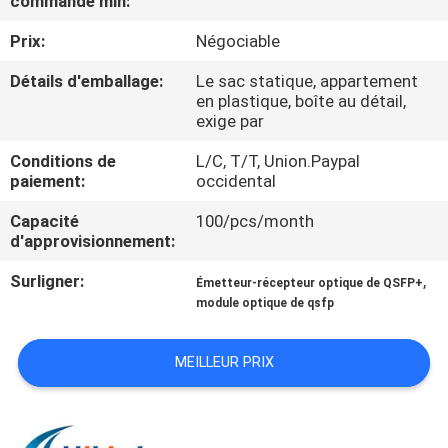
commande min:
VISITE
Prix:
Négociable
DE
L'USINE
Détails d'emballage:
Le sac statique, appartement
en plastique, boîte au détail,
exige par
CONTRÔLE
Conditions de
L/C, T/T, Union.Paypal
DE
paiement:
occidental
LA
Capacité
100/pcs/month
d'approvisionnement:
QUALITÉ
Surligner:
,
Émetteur-récepteur optique de QSFP+
module optique de qsfp
NOUS
CONTACTER
MEILLEUR PRIX
NOUVELLES