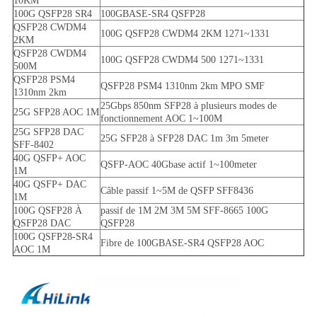
10KM
100G QSFP28 SR4
100GBASE-SR4 QSFP28
QSFP28 CWDM4
100G QSFP28 CWDM4 2KM 1271~1331
2KM
QSFP28 CWDM4
100G QSFP28 CWDM4 500 1271~1331
500M
QSFP28 PSM4
QSFP28 PSM4 1310nm 2km MPO SMF
1310nm 2km
25Gbps 850nm SFP28 à plusieurs modes de
25G SFP28 AOC 1M
fonctionnement AOC 1~100M
25G SFP28 DAC
25G SFP28 à SFP28 DAC 1m 3m 5meter
SFF-8402
40G QSFP+ AOC
QSFP-AOC 40Gbase actif 1~100meter
1M
40G QSFP+ DAC
Câble passif 1~5M de QSFP SFF8436
1M
100G QSFP28 À
passif de 1M 2M 3M 5M SFF-8665 100G
QSFP28 DAC
QSFP28
100G QSFP28-SR4
Fibre de 100GBASE-SR4 QSFP28 AOC
AOC 1M