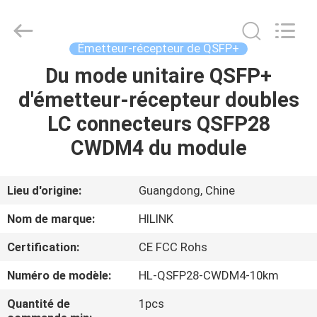
2026
Shenzhen
HiLink
Technology
Co.,Ltd..
Émetteur-récepteur de QSFP+
All
Rights
Du mode unitaire QSFP+
À
Reserved.
d'émetteur-récepteur doubles
LA
LC connecteurs QSFP28
MAISON
CWDM4 du module
PRODUITS
Lieu d'origine:
Guangdong, Chine
À
Nom de marque:
HILINK
PROPOS
Certification:
CE FCC Rohs
DE
Numéro de modèle:
HL-QSFP28-CWDM4-10km
NOUS
Quantité de
1pcs