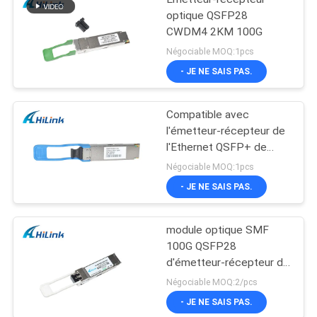
optique QSFP28
CWDM4 2KM 100G
Négociable MOQ:1pcs
- JE NE SAIS PAS.
Compatible avec
l'émetteur-récepteur de
l'Ethernet QSFP+ de
CISCO 100Gb QSFP28
Négociable MOQ:1pcs
LR4 25KM
- JE NE SAIS PAS.
module optique SMF
100G QSFP28
d'émetteur-récepteur de
1310nm LC
Négociable MOQ:2/pcs
- JE NE SAIS PAS.