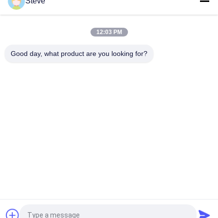
Steve
Double émetteur-récepteur DWDM 80KM 100G SMF QSFP28-
100G-ZR4 du CS QSFP+ pour FTTH
12:03 PM
Module optique d'émetteur-récepteur de fibre de l'émetteur-
récepteur LVTTL de LC 30KM 40G ER4 QSFP+
Good day, what product are you looking for?
Catégories populaires
Tous
Module Optique 
Module D'émetteur 
D'émetteur-
Récepteur De SFP
Récepteur
Module D'émetteur-
Module De CWDM 
Récepteur De SFP+
Mux Demux
Demux De Mux De 
Module De 
Dwdm
L'émetteur-
Récepteur X2
Émetteur-Récepteur 
Transmetteur XFP
De QSFP+