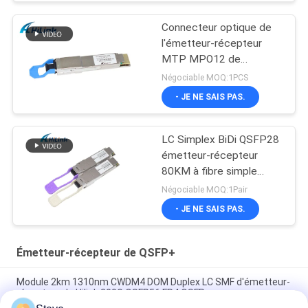
Connecteur optique de
l'émetteur-récepteur
MTP MPO12 de
QSFPDD DR4 400G pour
Négociable MOQ:1PCS
5G Data Center
- JE NE SAIS PAS.
LC Simplex BiDi QSFP28
émetteur-récepteur
80KM à fibre simple
mode unique DDM
Négociable MOQ:1Pair
- JE NE SAIS PAS.
Émetteur-récepteur de QSFP+
Module 2km 1310nm CWDM4 DOM Duplex LC SMF d'émetteur-
récepteur de Hilink 200G QSFP56 FR4 QSFP