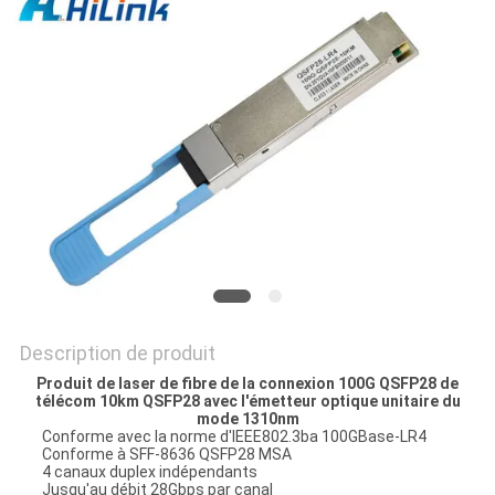
LES
AFFAIRES
DEMANDEZ
UN DEVIS
PLAN
DU
SITE
Description de produit
Produit de laser de fibre de la connexion 100G QSFP28 de
POLITIQUE
télécom 10km QSFP28 avec l'émetteur optique unitaire du
mode 1310nm
DE
Conforme avec la norme d'IEEE802.3ba 100GBase-LR4
Conforme à SFF-8636 QSFP28 MSA
CONFIDENTIALITÉ
4 canaux duplex indépendants
Jusqu'au débit 28Gbps par canal