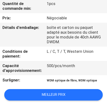
VISITE
Quantité de
1pcs
commande min:
DE
Prix:
Négociable
L'USINE
Détails d'emballage:
boîte et carton ou paquet
adapté aux besoins du client
CONTRÔLE
pour le module de 40ch AAWG
DWDM.
DE
LA
Conditions de
L / C, T / T, Western Union
paiement:
QUALITÉ
Capacité
500/pcs/month
d'approvisionnement:
NOUS
Surligner:
,
WDM optique de fibre
WDM optique
CONTACTER
MEILLEUR PRIX
NOUVELLES