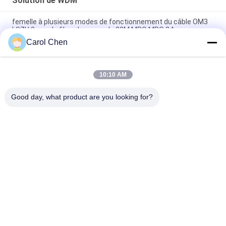
Solution de WDM
femelle à plusieurs modes de fonctionnement du câble OM3
LSZH 3mm de fibre de noyau de 20M MPO MPO 24
Carol Chen
La solution 1U de WDM de CWDM MUX DEMUX ÉTIRENT la
Manche 9+1 de fibre optique
10:10 AM
Type à plusieurs modes de fonctionnement B de fibres du
câble 5M Duplex 8 d'évasion de LSZH OM4 MPO
Good day, what product are you looking for?
Catégories populaires
Tous
Module Optique 
Module D'émetteur 
D'émetteur-
Récepteur De SFP
Récepteur
Module D'émetteur-
Module De CWDM 
Récepteur De SFP+
Mux Demux
Demux De Mux De 
Module De 
Dwdm
L'émetteur-
Récepteur X2