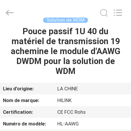
2026
Shenzhen
HiLink
Technology
Co.,Ltd..
Solution de WDM
All
Rights
Pouce passif 1U 40 du
À
Reserved.
matériel de transmission 19
LA
achemine le module d'AAWG
MAISON
DWDM pour la solution de
PRODUITS
WDM
À
Lieu d'origine:
LA CHINE
PROPOS
Nom de marque:
HILINK
DE
Certification:
CE FCC Rohs
NOUS
Numéro de modèle:
HL-AAWG