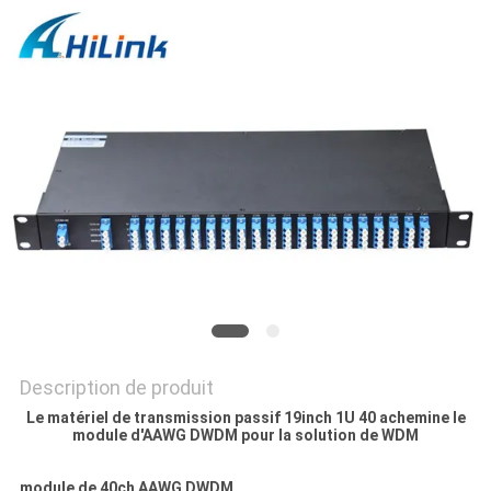
LES
AFFAIRES
DEMANDEZ
UN DEVIS
PLAN
DU
SITE
POLITIQUE
Description de produit
Le matériel de transmission passif 19inch 1U 40 achemine le
DE
module d'AAWG DWDM pour la solution de WDM
CONFIDENTIALITÉ
module de 40ch AAWG DWDM