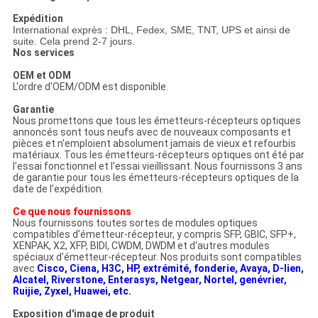
Expédition
International exprès : DHL, Fedex, SME, TNT, UPS et ainsi de
suite. Cela prend 2-7 jours.
Nos services
OEM et ODM
L'ordre d'OEM/ODM est disponible.
Garantie
Nous promettons que tous les émetteurs-récepteurs optiques
annoncés sont tous neufs avec de nouveaux composants et
pièces et n'emploient absolument jamais de vieux et refourbis
matériaux. Tous les émetteurs-récepteurs optiques ont été par
l'essai fonctionnel et l'essai vieillissant. Nous fournissons 3 ans
de garantie pour tous les émetteurs-récepteurs optiques de la
date de l'expédition.
Ce que nous fournissons
Nous fournissons toutes sortes de modules optiques
compatibles d'émetteur-récepteur, y compris SFP, GBIC, SFP+,
XENPAK, X2, XFP, BIDI, CWDM, DWDM et d'autres modules
spéciaux d'émetteur-récepteur. Nos produits sont compatibles
avec
Cisco, Ciena, H3C, HP, extrémité, fonderie, Avaya, D-lien,
Alcatel, Riverstone, Enterasys, Netgear, Nortel, genévrier,
Ruijie, Zyxel, Huawei, etc.
Exposition d'image de produit