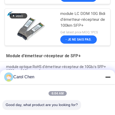
module LC DDM 10G Bidi
d'émetteur-récepteur de
100km SFP+
Get latest price MOQ:1PCS
- JE NE SAIS PAS.
Module d'émetteur-récepteur de SFP+
module optique RoHS d'émetteur-récepteur de 10Gb/s SFP+
1550nm 110km conforme
Carol Chen
Émetteur-récepteur BIDI 25 Gbps 40KM 1270/1310nm 40KM
APD LC DOM, émetteurs-récepteurs à fibre optique Ethernet
25G
6:04 AM
25Gb/s SFP28 BIDI 60km 1295/1309nm LC DDM Transceiver
Good day, what product are you looking for?
Catégories populaires
Tous