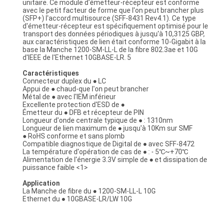
unitaire. Ce module d'émetteur-récepteur est conforme
avec le petit facteur de forme que l'on peut brancher plus
(SFP+) l'accord multisource (SFF-8431 Rev4.1). Ce type
d'émetteur-récepteur est spécifiquement optimisé pour le
transport des données périodiques à jusqu'à 10,3125 GBP,
aux caractéristiques de lien était conforme 10-Gigabit à la
base la Manche 1200-SM-LL-L de la fibre 802.3ae et 10G
d'IEEE de l'Ethernet 10GBASE-LR. 5
Caractéristiques
Connecteur duplex du ● LC
Appui de ● chaud-que l'on peut brancher
Métal de ● avec l'IEM inférieur
Excellente protection d'ESD de ●
Émetteur du ● DFB et récepteur de PIN
Longueur d'onde centrale typique de ● : 1310nm
Longueur de lien maximum de ● jusqu'à 10Km sur SMF
● RoHS conforme et sans plomb
Compatible diagnostique de Digital de ● avec SFF-8472
La température d'opération de cas de ● : - 5℃~+70℃
Alimentation de l'énergie 3.3V simple de ● et dissipation de
puissance faible <1>
Application
La Manche de fibre du ● 1200-SM-LL-L 10G
Ethernet du ● 10GBASE-LR/LW 10G