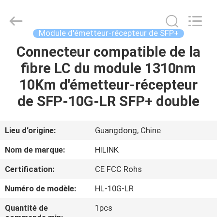
2026
Shenzhen
HiLink
Technology
Co.,Ltd..
Module d'émetteur-récepteur de SFP+
All
Rights
Connecteur compatible de la
À
Reserved.
fibre LC du module 1310nm
LA
10Km d'émetteur-récepteur
MAISON
de SFP-10G-LR SFP+ double
PRODUITS
Lieu d'origine:
Guangdong, Chine
À
Nom de marque:
HILINK
PROPOS
Certification:
CE FCC Rohs
DE
Numéro de modèle:
HL-10G-LR
NOUS
Quantité de
1pcs