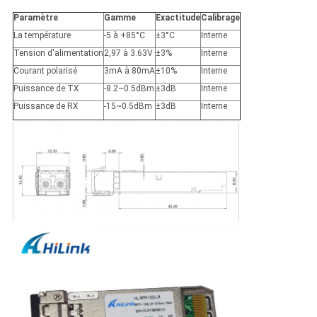
Paramètre
Gamme
Exactitude
Calibrage
La température
-5 à +85°C
±3°C
Interne
Tension d'alimentation
2,97 à 3.63V
±3%
Interne
Courant polarisé
3mA à 80mA
±10%
Interne
Puissance de TX
-8.2~0.5dBm
±3dB
Interne
Puissance de RX
-15~0.5dBm
±3dB
Interne