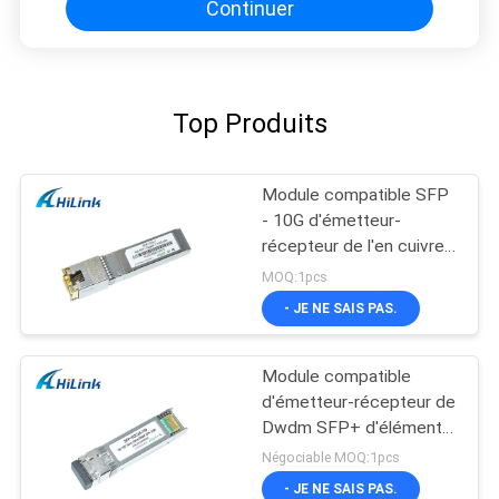
Continuer
Top Produits
Module compatible SFP
- 10G d'émetteur-
récepteur de l'en cuivre
SFP+ de Cisco -
MOQ:1pcs
connecteur de T RJ45
- JE NE SAIS PAS.
Module compatible
d'émetteur-récepteur de
Dwdm SFP+ d'élément
moteur 26db de Cisco
Négociable MOQ:1pcs
SFP 10G 100KM
- JE NE SAIS PAS.