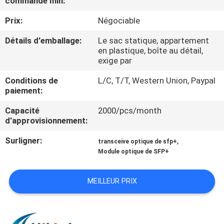
commande min:
VISITE
Prix:
Négociable
DE
L'USINE
Détails d'emballage:
Le sac statique, appartement
en plastique, boîte au détail,
exige par
CONTRÔLE
Conditions de
L/C, T/T, Western Union, Paypal
DE
paiement:
LA
Capacité
2000/pcs/month
d'approvisionnement:
QUALITÉ
Surligner:
,
transceive optique de sfp+
Module optique de SFP+
NOUS
CONTACTER
MEILLEUR PRIX
NOUVELLES