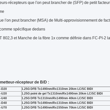
eurs-récepteurs que l'on peut brancher de (SFP) de petit facte
rme
e l'on peut brancher (MSA) de Multi-approvisionnement de facte
 comme spécifique dedans
802,3 et Manche de la fibre 1x comme définie dans FC-PI-2 la 
émetteur-récepteur de B/D :
-D20
1.25G DFB Tx1490nm/Rx1310nm 20km LC/SC BIDI
-U20
1.25G point de gel Tx1310nm/Rx1490nm 20km LC/SC BIDI
-U40
1.25G DFB Tx1310nm/Rx1490nm 40km LC/SC BIDI
-D40
1.25G DFB Tx1490nm/Rx1310nm 40km LC/SC BIDI
-U70
1.25G DFB Tx1490nm/Rx1550nm 70km LC/SC BIDI