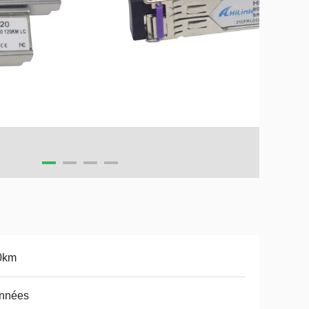
0km
années