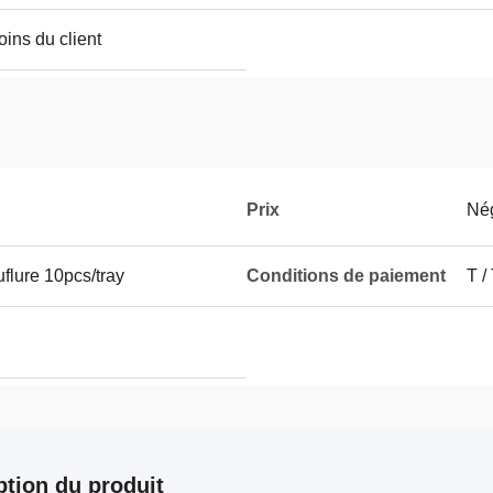
ins du client
Prix
Né
flure 10pcs/tray
Conditions de paiement
T /
ption du produit