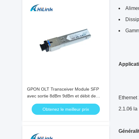
Alimen
Dissi
Gamme
Applicat
GPON OLT Transceiver Module SFP
avec sortie 8dBm 9dBm et débit de
Ethernet 
données 2,5G
2.1.06 la
Obtenez le meilleur prix
Générali