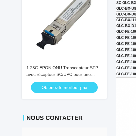
SC GLC-BX
GLC-BX-U
GLC-BX-D
GLC-BX-U
GLC-BX-D
GLC-FE-10
GLC-FE-10
GLC-FE-10
GLC-FE-10
GLC-FE-10
GLC-FE-10
1.25G EPON ONU Transcepteur SFP
GLC-FE-10
avec récepteur SC/UPC pour une
GLC-FE-10
distance de 20 km et une plage de
Obtenez le meilleur prix
température de 0 °C ~ +70 °C
NOUS CONTACTER