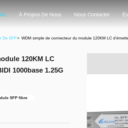
its
À Propos De Nous
Nous Contacter
Év
ur De SFP
>
WDM simple de connecteur du module 120KM LC d'émetteu
module 120KM LC
 BIDI 1000base 1.25G
dule SFP fibre