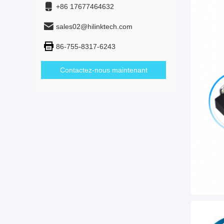
+86 17677464632
sales02@hilinktech.com
86-755-8317-6243
Contactez-nous maintenant