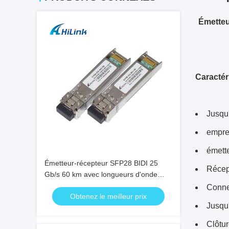
Émetteu
Caractér
Jusqu
empre
émett
Émetteur-récepteur SFP28 BIDI 25
Récep
Gb/s 60 km avec longueurs d'onde
1295/1309 nm pour la communication
Conne
Obtenez le meilleur prix
bidirectionnelle à fibre optique haut
Jusqu
débit
Clôtur