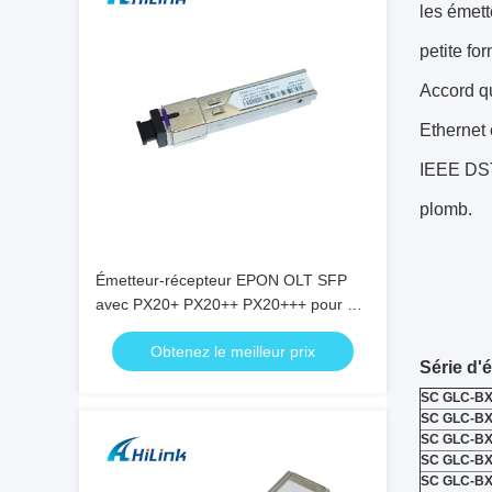
les émett
petite fo
Accord qu
Ethernet
IEEE DST 
plomb.
Émetteur-récepteur EPON OLT SFP
avec PX20+ PX20++ PX20+++ pour un
débit de données de 1,25 Gbps et une
Obtenez le meilleur prix
transmission de 20 km
Série d'
SC GLC-BX
SC GLC-BX
SC GLC-BX
SC GLC-BX
SC GLC-BX