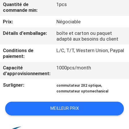
VISITE
Quantité de
1pcs
commande min:
DE
Prix:
Négociable
L'USINE
Détails d'emballage:
boîte et carton ou paquet
adapté aux besoins du client
CONTRÔLE
Conditions de
L/C, T/T, Western Union, Paypal
DE
paiement:
LA
Capacité
1000pcs/month
QUALITÉ
d'approvisionnement:
Surligner:
,
commutateur 2X2 optique
NOUS
commutateur optomechanical
CONTACTER
MEILLEUR PRIX
NOUVELLES