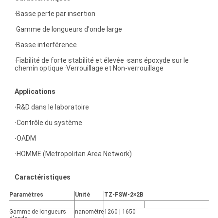
·Basse perte par insertion
·Gamme de longueurs d'onde large
·Basse interférence
·Fiabilité de forte stabilité et élevée ·sans époxyde sur le
chemin optique ·Verrouillage et Non-verrouillage
Applications
·
R&D dans le laboratoire
·
Contrôle du système
·
OADM
·
HOMME (Metropolitan Area Network)
Caractéristiques
Paramètres
Unité
TZ-FSW-2×2B
Gamme de longueurs
nanomètre
1260 | 1650