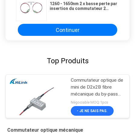
1260 - 1650nm 2 x basse perte par
insertion du commutateur 2
optique pour le verrouillage du
laboratoire OADM
Continuer
Top Produits
Commutateur optique de
mini de D2x2B fibre
mécanique du by-pass
1310nm 1550nm
Négociable MOQ:1pcs
- JE NE SAIS PAS.
Commutateur optique mécanique