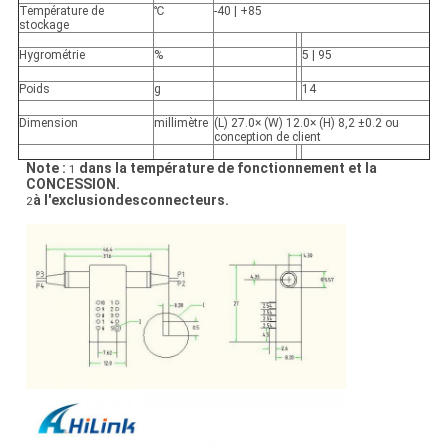
Température de
℃
-40 | +85
stockage
Hygrométrie
%
5 | 95
Poids
g
14
Dimension
millimètre
(L) 27.0× (W) 12.0× (H) 8,2 ±0.2 ou
conception de client
Note :
dans la température de fonctionnement et la
1
CONCESSION.
à l'exclusiondesconnecteurs.
2