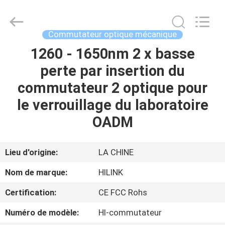
2026
Shenzhen
HiLink
Technology
Co.,Ltd..
Commutateur optique mécanique
All
Rights
1260 - 1650nm 2 x basse
À
Reserved.
perte par insertion du
LA
commutateur 2 optique pour
MAISON
le verrouillage du laboratoire
PRODUITS
OADM
À
Lieu d'origine:
LA CHINE
PROPOS
Nom de marque:
HILINK
DE
Certification:
CE FCC Rohs
NOUS
Numéro de modèle:
Hl-commutateur