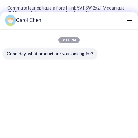
Commutateur optique à fibre Hilink 5V FSW 2x2F Mécanique
SM Commutateur optique de haute qualité
Carol Chen
Adaptateur convertisseur fibre double vers fibre simple 1U
Rack DF-SF-CVR-LGX QSFP QSFP28 40 100G 80KM
3:17 PM
Commutateur optique mécanique 1X2 avec verrouillage /
sans verrouillage, faible perte d'insertion
Good day, what product are you looking for?
Catégories populaires
Tous
Module Optique 
Module D'émetteur 
D'émetteur-
Récepteur De SFP
Récepteur
Module D'émetteur-
Module De CWDM 
Récepteur De SFP+
Mux Demux
Demux De Mux De 
Module De 
Dwdm
L'émetteur-
Récepteur X2