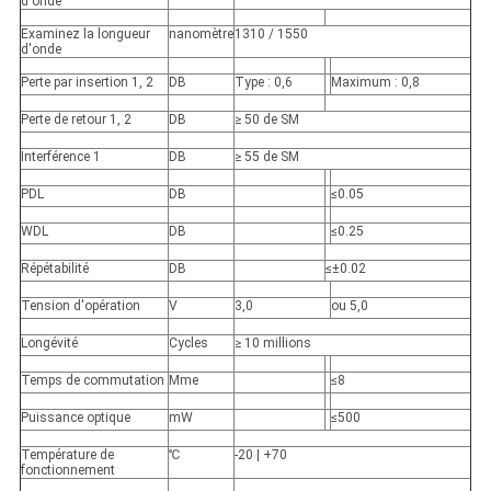
d'onde
Examinez la longueur
nanomètre
1310 / 1550
d'onde
Perte par insertion 1, 2
DB
Type : 0,6
Maximum : 0,8
Perte de retour 1, 2
DB
≥ 50 de SM
Interférence 1
DB
≥ 55 de SM
PDL
DB
≤0.05
WDL
DB
≤0.25
Répétabilité
DB
≤±0.02
Tension d'opération
V
3,0
ou 5,0
Longévité
Cycles
≥ 10 millions
Temps de commutation
Mme
≤8
Puissance optique
mW
≤500
Température de
℃
-20 | +70
fonctionnement