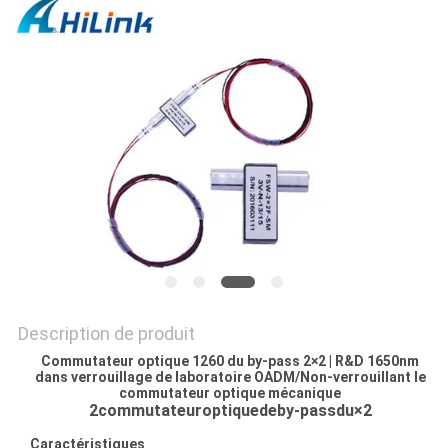
LES
AFFAIRES
DEMANDEZ
UN DEVIS
PLAN
DU
SITE
Description de produit
POLITIQUE
Commutateur optique 1260 du by-pass 2×2 | R&D 1650nm
dans verrouillage de laboratoire OADM/Non-verrouillant le
DE
commutateur optique mécanique
2commutateuroptiquedeby-passdu×2
CONFIDENTIALITÉ
Caractéristiques