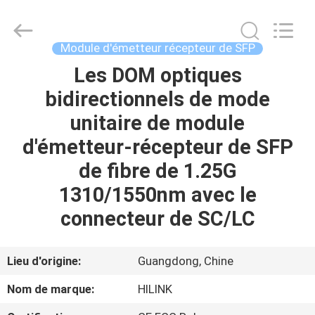
2026
Shenzhen
HiLink
Technology
Co.,Ltd..
Module d'émetteur récepteur de SFP
All
Rights
Les DOM optiques
À
Reserved.
bidirectionnels de mode
LA
unitaire de module
MAISON
d'émetteur-récepteur de SFP
PRODUITS
de fibre de 1.25G
1310/1550nm avec le
À
connecteur de SC/LC
PROPOS
DE
Lieu d'origine:
Guangdong, Chine
NOUS
Nom de marque:
HILINK