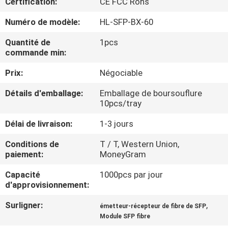
Certification:
CE FCC Rohs
VISITE
Numéro de modèle:
HL-SFP-BX-60
DE
L'USINE
Quantité de
1pcs
commande min:
Prix:
Négociable
CONTRÔLE
DE
Détails d'emballage:
Emballage de boursouflure
10pcs/tray
LA
Délai de livraison:
1-3 jours
QUALITÉ
Conditions de
T / T, Western Union,
paiement:
MoneyGram
NOUS
Capacité
1000pcs par jour
CONTACTER
d'approvisionnement:
Surligner:
,
émetteur-récepteur de fibre de SFP
NOUVELLES
Module SFP fibre