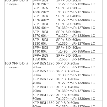
10G SFP BiDi à
SFP+ BiDi
SFP+ BiDi 20km
un noyau
1270 20km
Tx1270nm/Rx1330nm LC
SFP+ BiDi
SFP+ BiDi 20km
1330 20km
Tx1330nm/Rx1270nm LC
SFP+ BiDi
SFP+ BiDi 40km
1270 40km
Tx1270nm/Rx1330nm LC
SFP+ BiDi
SFP+ BiDi 20km
1330 40km
Tx1330nm/Rx1270nm LC
SFP+ BiDi
SFP+ BiDi 60km
1270 60km
Tx1270nm/Rx1330nm LC
SFP+ BiDi
SFP+ BiDi 60km
1330 60km
Tx1330nm/Rx1270nm LC
SFP+ BiDi
SFP+ BiDi 80km
1490 80km
Tx1490nm/Rx1550nm LC
SFP+ BiDi
SFP+ BiDi 80km
1550 80km
Tx1550nm/Rx1490nm LC
10G XFP BiDi à
XFP BiDi 1270
XFP BiDi 20km
un noyau
20km
Tx1270nm/Rx1330nm LC
XFP BiDi 1330
XFP BiDi 20km
20km
Tx1330nm/Rx1270nm LC
XFP BiDi 1270
XFP BiDi 40km
40km
Tx1270nm/Rx1330nm LC
XFP BiDi 1330
XFP BiDi 40km
40km
Tx1330nm/Rx1270nm LC
XFP BiDi 1270
XFP BiDi 60km
60km
Tx1270nm/Rx1330nm LC
XFP BiDi 1330
XFP BiDi 60km
60km
Tx1330nm/Rx1270nm LC