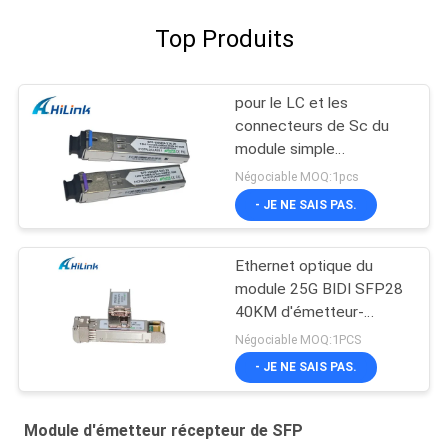
Top Produits
pour le LC et les
connecteurs de Sc du
module simple
d'émetteur-récepteur de
Négociable MOQ:1pcs
WDM SFP de la fibre
- JE NE SAIS PAS.
1.25G SFP
Ethernet optique du
module 25G BIDI SFP28
40KM d'émetteur-
récepteur de 25Gb/s
Négociable MOQ:1PCS
SFP28 BIDI 40km
- JE NE SAIS PAS.
Module d'émetteur récepteur de SFP