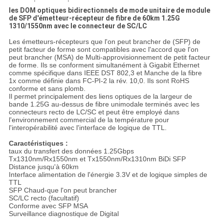
les DOM optiques bidirectionnels de mode unitaire de module
de SFP d'émetteur-récepteur de fibre de 60km 1.25G
1310/1550nm avec le connecteur de SC/LC
Les émetteurs-récepteurs que l'on peut brancher de (SFP) de
petit facteur de forme sont compatibles avec l'accord que l'on
peut brancher (MSA) de Multi-approvisionnement de petit facteur
de forme. Ils se conforment simultanément à Gigabit Ethernet
comme spécifique dans IEEE DST 802,3 et Manche de la fibre
1x comme définie dans FC-PI-2 la rév. 10,0. Ils sont RoHS
conforme et sans plomb.
Il permet principalement des liens optiques de la largeur de
bande 1.25G au-dessus de fibre unimodale terminés avec les
connecteurs recto de LC/SC et peut être employé dans
l'environnement commercial de la température pour
l'interopérabilité avec l'interface de logique de TTL.
Caractéristiques :
taux du transfert des données 1.25Gbps
Tx1310nm/Rx1550nm et Tx1550nm/Rx1310nm BiDi SFP
Distance jusqu'à 60km
Interface alimentation de l'énergie 3.3V et de logique simples de
TTL
SFP Chaud-que l'on peut brancher
SC/LC recto (facultatif)
Conforme avec SFP MSA
Surveillance diagnostique de Digital