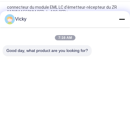
connecteur du module EML LC d'émetteur-récepteur du ZR
110KM 1550NM SFP de 10G SFP+
Vicky
Longue distance 100KM de module de fibre optique de la fibre
100G de Deplex LC SM avec DDM
7:16 AM
Module émetteur-récepteur SFP 10G 850nm 300M double
connecteur LC SFP-10G-SR
Good day, what product are you looking for?
Catégories populaires
Tous
Module Optique 
Module D'émetteur 
D'émetteur-
Récepteur De SFP
Récepteur
Module D'émetteur-
Module De CWDM 
Récepteur De SFP+
Mux Demux
Demux De Mux De 
Module De 
Dwdm
L'émetteur-
Récepteur X2