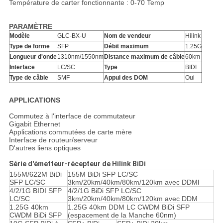
Température de carter fonctionnante : 0-70 Temp
PARAMÈTRE
Modèle
GLC-BX-U
Nom de vendeur
Hilink
Type de forme
SFP
Débit maximum
1.25G
Longueur d'onde
1310nm/1550nm
Distance maximum de câble
60km
Interface
LC/SC
Type
BIDI
Type de câble
SMF
Appui des DOM
Oui
APPLICATIONS
Commutez à l'interface de commutateur
Gigabit Ethernet
Applications commutées de carte mère
Interface de routeur/serveur
D'autres liens optiques
Série d'émetteur-récepteur de Hilink BiDi
155M/622M BiDi
155M BiDi SFP LC/SC
SFP LC/SC
3km/20km/40km/80km/120km avec DDMl
4/2/1G BIDI SFP
4/2/1G BiDi SFP LC/SC
LC/SC
3km/20km/40km/80km/120km avec DDM
1.25G 40km
1.25G 40km DDM LC CWDM BiDi SFP
CWDM BiDi SFP
(espacement de la Manche 60nm)