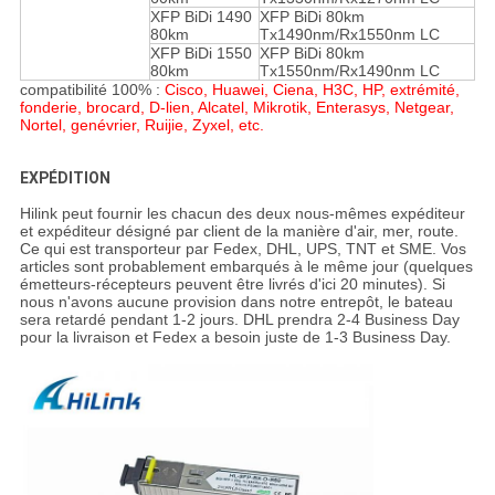
XFP BiDi 1490
XFP BiDi 80km
80km
Tx1490nm/Rx1550nm LC
XFP BiDi 1550
XFP BiDi 80km
80km
Tx1550nm/Rx1490nm LC
compatibilité 100% :
Cisco, Huawei, Ciena, H3C, HP, extrémité,
fonderie, brocard, D-lien, Alcatel, Mikrotik, Enterasys, Netgear,
Nortel, genévrier, Ruijie, Zyxel, etc.
EXPÉDITION
Hilink peut fournir les chacun des deux nous-mêmes expéditeur
et expéditeur désigné par client de la manière d'air, mer, route.
Ce qui est transporteur par Fedex, DHL, UPS, TNT et SME. Vos
articles sont probablement embarqués à le même jour (quelques
émetteurs-récepteurs peuvent être livrés d'ici 20 minutes). Si
nous n'avons aucune provision dans notre entrepôt, le bateau
sera retardé pendant 1-2 jours. DHL prendra 2-4 Business Day
pour la livraison et Fedex a besoin juste de 1-3 Business Day.