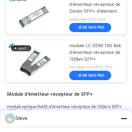
d'émetteur-récepteur de
Dwdm SFP+ d'élément
moteur 26db de Cisco
Négociable MOQ:1pcs
SFP 10G 100KM
- JE NE SAIS PAS.
module LC DDM 10G Bidi
d'émetteur-récepteur de
100km SFP+
Get latest price MOQ:1PCS
- JE NE SAIS PAS.
Module d'émetteur-récepteur de SFP+
module optique RoHS d'émetteur-récepteur de 10Gb/s SFP+
1550nm 110km conforme
Steve
Émetteur-récepteur BIDI 25 Gbps 40KM 1270/1310nm 40KM
APD LC DOM, émetteurs-récepteurs à fibre optique Ethernet