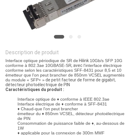
LES
AFFAIRES
DEMANDEZ
UN DEVIS
Description de produit
Interface optique périodique de SR de
Hilink
10Gb/s SFP 10G
conforme à 802.3ae 10GBASE-SR
, avec
l'interface électrique
PLAN
conforme selon les caractéristiques SFF-8431 pour 8,5 et 10
émetteur que l'on peut brancher de 850nm VCSEL augmentés
DU
du module « SFP+ »
de petit facteur de forme de gigabit,
détecteur photoélectrique de PIN
SITE
Caractéristiques du produit :
Interface optique de ♦ conforme à IEEE 802.3ae
Interface
électrique de ♦ conforme à SFF-8431
POLITIQUE
♦
Chaud-que l'on peut brancher
émetteur
du ♦ 850nm VCSEL, détecteur photoélectrique
DE
de PIN
Consommation
de puissance faible de ♦, au-dessous de
CONFIDENTIALITÉ
1W
♦
applicable pour la connexion de 300m MMF