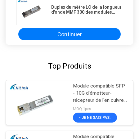
Duplex du mètre LC de la longueur
d'onde MMF 300 des modules
850nm de SFP de genévrier de la
yole 10GBASE-SR 10
Continuer
Top Produits
Module compatible SFP
- 10G d'émetteur-
récepteur de l'en cuivre
SFP+ de Cisco -
MOQ:1pcs
connecteur de T RJ45
- JE NE SAIS PAS.
Module compatible