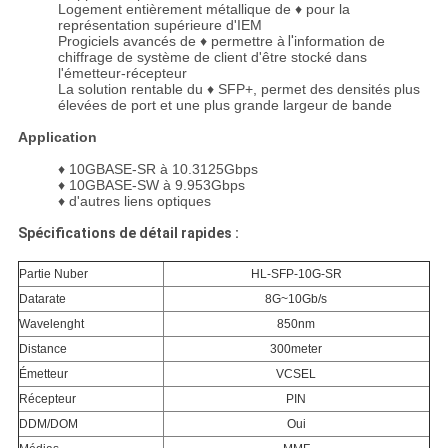
Logement
entièrement métallique de ♦ pour la
représentation supérieure d'IEM
Progiciels
avancés de ♦ permettre à
l'
information de
chiffrage de système de client d'être stocké dans
l'émetteur-récepteur
La solution
rentable du ♦ SFP+, permet des densités plus
élevées de port et une plus grande largeur de bande
Application
♦
10GBASE-SR à 10.3125Gbps
♦
10GBASE-SW à 9.953Gbps
♦
d'autres liens optiques
Spécifications de détail rapides :
Partie Nuber
HL-SFP-10G-SR
Datarate
8G~10Gb/s
Wavelenght
850nm
Distance
300meter
Émetteur
VCSEL
Récepteur
PIN
DDM/DOM
Oui