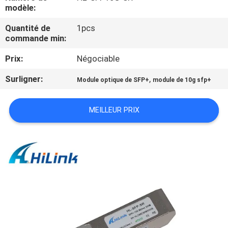
VISITE
modèle:
DE
Quantité de
1pcs
commande min:
L'USINE
Prix:
Négociable
CONTRÔLE
Surligner:
,
Module optique de SFP+
module de 10g sfp+
DE
LA
MEILLEUR PRIX
QUALITÉ
NOUS
CONTACTER
NOUVELLES