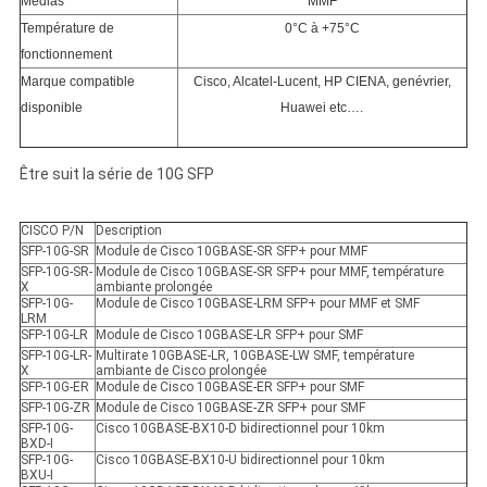
Médias
MMF
Température de
0°C à +75°C
fonctionnement
Marque compatible
Cisco, Alcatel-Lucent, HP CIENA, genévrier,
disponible
Huawei etc….
Être suit la série de 10G SFP
CISCO P/N
Description
SFP-10G-SR
Module de Cisco 10GBASE-SR SFP+ pour MMF
SFP-10G-SR-
Module de Cisco 10GBASE-SR SFP+ pour MMF, température
X
ambiante prolongée
SFP-10G-
Module de Cisco 10GBASE-LRM SFP+ pour MMF et SMF
LRM
SFP-10G-LR
Module de Cisco 10GBASE-LR SFP+ pour SMF
SFP-10G-LR-
Multirate 10GBASE-LR, 10GBASE-LW SMF, température
X
ambiante de Cisco prolongée
SFP-10G-ER
Module de Cisco 10GBASE-ER SFP+ pour SMF
SFP-10G-ZR
Module de Cisco 10GBASE-ZR SFP+ pour SMF
SFP-10G-
Cisco 10GBASE-BX10-D bidirectionnel pour 10km
BXD-I
SFP-10G-
Cisco 10GBASE-BX10-U bidirectionnel pour 10km
BXU-I