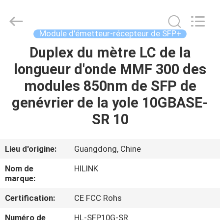
2026
Shenzhen
HiLink
Technology
Co.,Ltd..
Module d'émetteur-récepteur de SFP+
All
Rights
Duplex du mètre LC de la
À
Reserved.
longueur d'onde MMF 300 des
LA
modules 850nm de SFP de
MAISON
genévrier de la yole 10GBASE-
PRODUITS
SR 10
À
Lieu d'origine:
Guangdong, Chine
PROPOS
Nom de
HILINK
DE
marque:
NOUS
Certification:
CE FCC Rohs
Numéro de
HL-SFP10G-SR