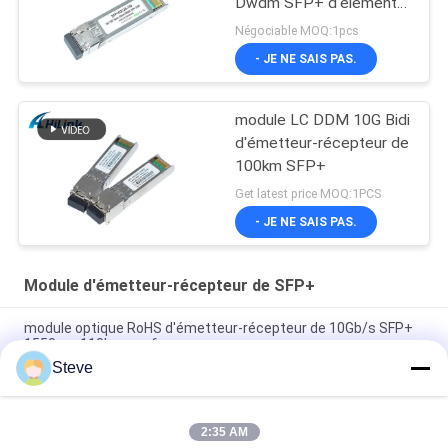
Dwdm SFP+ d'élément
moteur 26db de Cisco
Négociable MOQ:1pcs
SFP 10G 100KM
- JE NE SAIS PAS.
module LC DDM 10G Bidi
d'émetteur-récepteur de
100km SFP+
Get latest price MOQ:1PCS
- JE NE SAIS PAS.
Module d'émetteur-récepteur de SFP+
module optique RoHS d'émetteur-récepteur de 10Gb/s SFP+
1550nm 110km conforme
Steve
Émetteur-récepteur BIDI 25 Gbps 40KM 1270/1310nm 40KM
APD LC DOM, émetteurs-récepteurs à fibre optique Ethernet
25G
2:35 AM