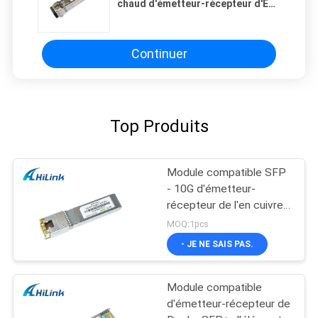
chaud d'émetteur-récepteur d'ER
1550nm 40km SFP+, module de
fibre de SFP de 10 gigabits
Continuer
Top Produits
Module compatible SFP
- 10G d'émetteur-
récepteur de l'en cuivre
SFP+ de Cisco -
MOQ:1pcs
connecteur de T RJ45
- JE NE SAIS PAS.
Module compatible
d'émetteur-récepteur de