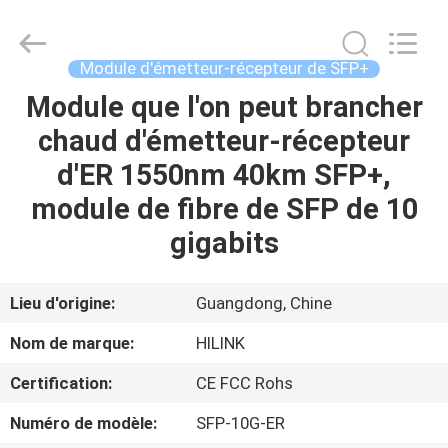
2026
Shenzhen
HiLink
Technology
Co.,Ltd..
Module d'émetteur-récepteur de SFP+
All
Rights
Module que l'on peut brancher
À
Reserved.
chaud d'émetteur-récepteur
LA
d'ER 1550nm 40km SFP+,
MAISON
module de fibre de SFP de 10
PRODUITS
gigabits
À
Lieu d'origine:
Guangdong, Chine
PROPOS
Nom de marque:
HILINK
DE
Certification:
CE FCC Rohs
NOUS
Numéro de modèle:
SFP-10G-ER