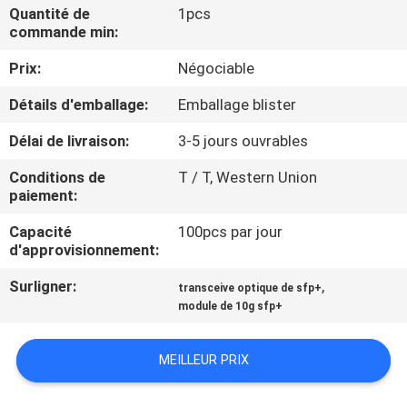
VISITE
Quantité de
1pcs
commande min:
DE
Prix:
Négociable
L'USINE
Détails d'emballage:
Emballage blister
CONTRÔLE
Délai de livraison:
3-5 jours ouvrables
DE
Conditions de
T / T, Western Union
LA
paiement:
QUALITÉ
Capacité
100pcs par jour
d'approvisionnement:
NOUS
Surligner:
,
transceive optique de sfp+
module de 10g sfp+
CONTACTER
MEILLEUR PRIX
NOUVELLES