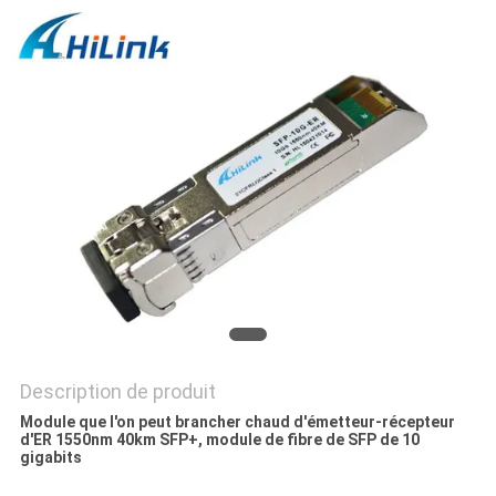
LES
AFFAIRES
DEMANDEZ
UN DEVIS
PLAN
DU
SITE
POLITIQUE
Description de produit
Module que l'on peut brancher chaud d'émetteur-récepteur
DE
d'ER 1550nm 40km SFP+, module de fibre de SFP de 10
gigabits
CONFIDENTIALITÉ