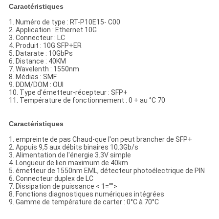
Caractéristiques
1. Numéro de type : RT-P10E15- C00
2. Application : Ethernet 10G
3. Connecteur : LC
4. Produit : 10G SFP+ER
5. Datarate : 10GbPs
6. Distance : 40KM
7. Wavelenth : 1550nm
8. Médias : SMF
9. DDM/DOM : OUI
10. Type d'émetteur-récepteur : SFP+
11. Température de fonctionnement : 0 + au °C 70
Caractéristiques
1. empreinte de pas Chaud-que l'on peut brancher de SFP+
2. Appuis 9,5 aux débits binaires 10.3Gb/s
3. Alimentation de l'énergie 3.3V simple
4. Longueur de lien maximum de 40km
5. émetteur de 1550nm EML, détecteur photoélectrique de PIN
6. Connecteur duplex de LC
7. Dissipation de puissance < 1="">
8. Fonctions diagnostiques numériques intégrées
9. Gamme de température de carter : 0°C à 70°C