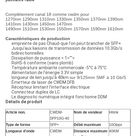
puissance faible
Complètement canal 18 comme cwdm pour
1270nm 1290nm 1310nm 1330nm 1350nm 1370nm 1390nm
1410nm 1430nm 1450nm 1470nm
1490nm 1510nm 1530nm 1550nm 1570nm 1590nm 1610nm
Caractéristiques de production
empreinte de pas Chaud-que l'on peut brancher de SFP+
Jusqu'aux liaisons de transmission de données 10.3Gb/s
bidirectionnelles
Dissipation de puissance < 1="">
RoHS-6 conforme (sans plomb)
Température ambiante commerciale -5°C à 75°C
Alimentation de l'énergie 3.3V simple
longueur de lien jusqu'à 40km
sur 9/125mm SMF à 10 Gb/S
Émetteur de laser de CWDM DFB
Récepteur limitant l'interface électrique
Connecteur duplex de LC
Le diagnostic numérique intégré fonctionne DDM
Détails de produit
Article non.
CWDM-
Nom de vendeur
Hilink
SFP10G-40
Type de forme
SFP+
Débit maximum
10Gbps
Longueur d'onde
CWDM
Distance maximum
40KM