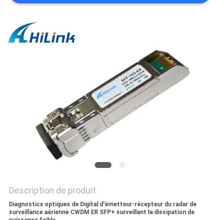
LES
AFFAIRES
DEMANDEZ
UN DEVIS
PLAN
DU
SITE
POLITIQUE
DE
Description de produit
Diagnostics optiques de Digital d'émetteur-récepteur du radar de
CONFIDENTIALITÉ
surveillance aérienne CWDM ER SFP+ surveillant la dissipation de