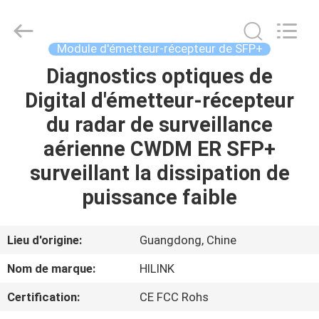
2026
Shenzhen
HiLink
Technology
Co.,Ltd..
Module d'émetteur-récepteur de SFP+
All
Rights
Diagnostics optiques de
À
Reserved.
Digital d'émetteur-récepteur
LA
du radar de surveillance
MAISON
aérienne CWDM ER SFP+
PRODUITS
surveillant la dissipation de
puissance faible
À
PROPOS
Lieu d'origine:
Guangdong, Chine
DE
Nom de marque:
HILINK
NOUS
Certification:
CE FCC Rohs