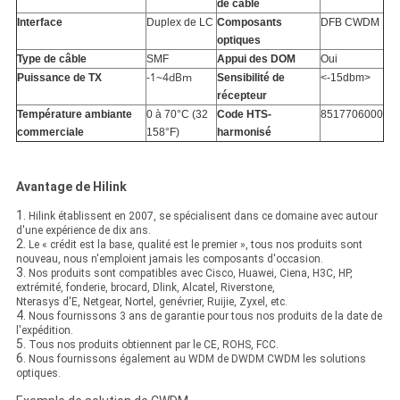
de câble
Interface
Duplex de LC
Composants
DFB CWDM
optiques
Type de câble
SMF
Appui des DOM
Oui
-1~4dBm
Puissance de TX
Sensibilité de
<-15dbm>
récepteur
Température ambiante
0 à 70°C (32
Code HTS-
8517706000
commerciale
158°F)
harmonisé
Avantage de Hilink
1.
Hilink établissent en 2007, se spécialisent dans ce domaine avec autour
d'une expérience de dix ans.
2.
Le « crédit est la base, qualité est le premier », tous nos produits sont
nouveau, nous n'emploient jamais les composants d'occasion.
3.
Nos produits sont compatibles avec Cisco, Huawei, Ciena, H3C, HP,
extrémité, fonderie, brocard, Dlink, Alcatel, Riverstone,
Nterasys d'E, Netgear, Nortel, genévrier, Ruijie, Zyxel, etc.
4.
Nous fournissons 3 ans de garantie pour tous nos produits de la date de
l'expédition.
5.
Tous nos produits obtiennent par le CE, ROHS, FCC.
6.
Nous fournissons également au WDM de DWDM CWDM les solutions
optiques.