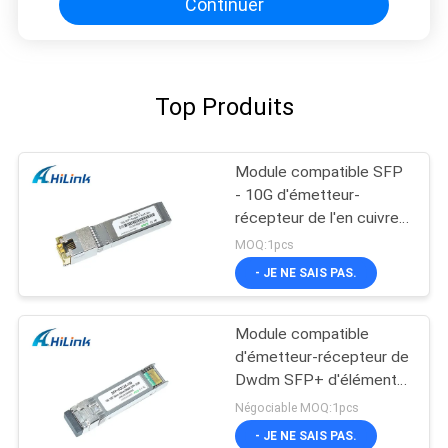
Continuer
Top Produits
Module compatible SFP
- 10G d'émetteur-
récepteur de l'en cuivre
SFP+ de Cisco -
MOQ:1pcs
connecteur de T RJ45
- JE NE SAIS PAS.
Module compatible
d'émetteur-récepteur de
Dwdm SFP+ d'élément
moteur 26db de Cisco
Négociable MOQ:1pcs
SFP 10G 100KM
- JE NE SAIS PAS.