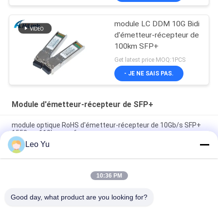
module LC DDM 10G Bidi
d'émetteur-récepteur de
100km SFP+
Get latest price MOQ:1PCS
- JE NE SAIS PAS.
Module d'émetteur-récepteur de SFP+
module optique RoHS d'émetteur-récepteur de 10Gb/s SFP+
1550nm 110km conforme
Leo Yu
Émetteur-récepteur BIDI 25 Gbps 40KM 1270/1310nm 40KM
APD LC DOM, émetteurs-récepteurs à fibre optique Ethernet
25G
10:36 PM
25Gb/s SFP28 BIDI 60km 1295/1309nm LC DDM Transceiver
Good day, what product are you looking for?
Catégories populaires
Tous