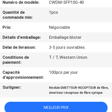
Numéro de modèle:
CWDM-SFP10G-40
VISITE
DE
Quantité de
1pcs
commande min:
L'USINE
Prix:
Négociable
CONTRÔLE
Détails d'emballage:
Emballage blister
DE
Délai de livraison:
3-5 jours ouvrables
LA
Conditions de
T / T, Western Union
QUALITÉ
paiement:
Capacité
100pcs par jour
d'approvisionnement:
NOUS
CONTACTER
Surligner:
,
Module EMETTEUR-RECEPTEUR de fibre
émetteur-récepteur de fibre optique
NOUVELLES
MEILLEUR PRIX