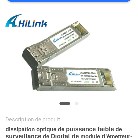
LES
AFFAIRES
DEMANDEZ
UN DEVIS
PLAN
DU
SITE
POLITIQUE
DE
Description de produit
puissance faible
CONFIDENTIALITÉ
dissipation optique
de
de
surveillance
Digital
de
d'
de
module
émetteur-