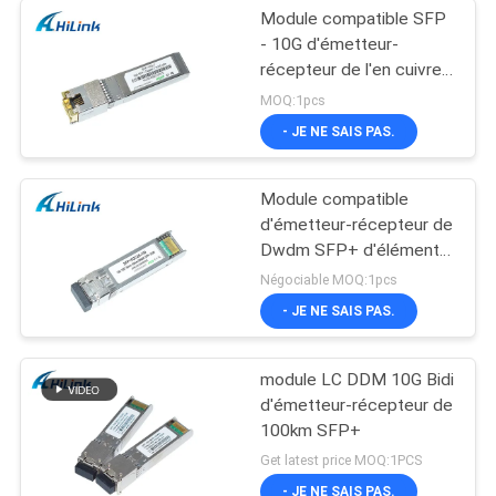
Module compatible SFP
- 10G d'émetteur-
récepteur de l'en cuivre
SFP+ de Cisco -
MOQ:1pcs
connecteur de T RJ45
- JE NE SAIS PAS.
Module compatible
d'émetteur-récepteur de
Dwdm SFP+ d'élément
moteur 26db de Cisco
Négociable MOQ:1pcs
SFP 10G 100KM
- JE NE SAIS PAS.
module LC DDM 10G Bidi
d'émetteur-récepteur de
100km SFP+
Get latest price MOQ:1PCS
- JE NE SAIS PAS.