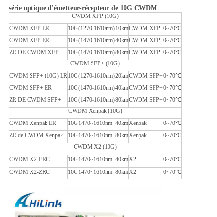
série optique d'émetteur-récepteur de 10G CWDM
CWDM XFP (10G)
CWDM XFP LR
10G
(1270-1610nm)
10km
CWDM XFP
0~70℃
CWDM XFP ER
10G
(1470-1610nm)
40km
CWDM XFP
0~70℃
ZR DE CWDM XFP
10G
(1470-1610nm)
80km
CWDM XFP
0~70℃
CWDM SFP+ (10G)
CWDM SFP+ (10G) LR
10G
(1270-1610nm)
20km
CWDM SFP+
0~70℃
CWDM SFP+ ER
10G
(1470-1610nm)
40km
CWDM SFP+
0~70℃
ZR DE CWDM SFP+
10G
(1470-1610nm)
80km
CWDM SFP+
0~70℃
CWDM Xenpak (10G)
CWDM Xenpak ER
10G
1470~1610nm
40km
Xenpak
0~70℃
ZR de CWDM Xenpak
10G
1470~1610nm
80km
Xenpak
0~70℃
CWDM X2 (10G)
CWDM X2-ERC
10G
1470~1610nm
40km
X2
0~70℃
CWDM X2-ZRC
10G
1470~1610nm
80km
X2
0~70℃