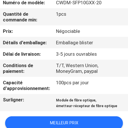
Numéro de modèle:
CWDM-SFP10GXX-20
VISITE
DE
Quantité de
1pcs
commande min:
L'USINE
Prix:
Négociable
CONTRÔLE
Détails d'emballage:
Emballage blister
DE
Délai de livraison:
3-5 jours ouvrables
LA
Conditions de
T/T, Western Union,
QUALITÉ
paiement:
MoneyGram, paypal
Capacité
100pcs par jour
d'approvisionnement:
NOUS
CONTACTER
Surligner:
,
Module de fibre optique
émetteur-récepteur de fibre optique
NOUVELLES
MEILLEUR PRIX