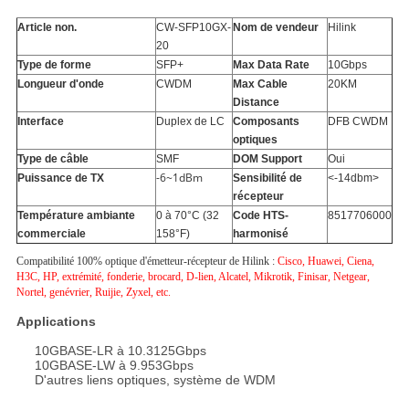
Article non.
CW-SFP10GX-
Nom de vendeur
Hilink
20
Type de forme
SFP+
Max Data Rate
10Gbps
Longueur d'onde
CWDM
Max Cable
20KM
Distance
Interface
Duplex de LC
Composants
DFB CWDM
optiques
Type de câble
SMF
DOM Support
Oui
-6~1dBm
Puissance de TX
Sensibilité de
<-14dbm>
récepteur
Température ambiante
0 à 70°C (32
Code HTS-
8517706000
commerciale
158°F)
harmonisé
Compatibilité 100% optique d'émetteur-récepteur de Hilink :
Cisco, Huawei, Ciena,
H3C, HP, extrémité, fonderie, brocard, D-lien, Alcatel, Mikrotik, Finisar, Netgear,
Nortel, genévrier, Ruijie, Zyxel, etc.
Applications
10GBASE-LR à 10.3125Gbps
10GBASE-LW à 9.953Gbps
D'autres liens optiques, système de WDM