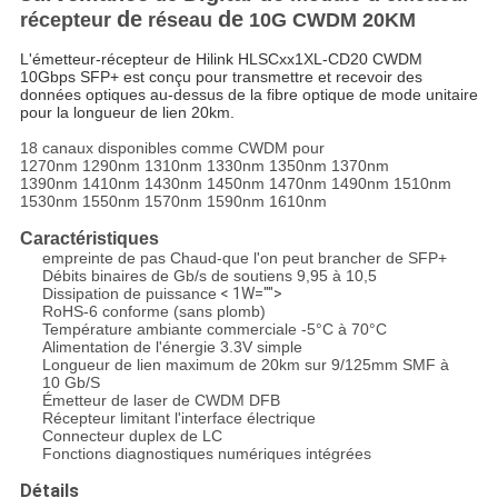
de
de
récepteur
réseau
10G CWDM 20KM
L'émetteur-récepteur de Hilink HLSCxx1XL-CD20 CWDM
10Gbps SFP+ est conçu pour transmettre et recevoir des
données optiques au-dessus de la fibre optique de mode unitaire
pour la longueur de lien 20km.
18 canaux disponibles comme CWDM pour
1270nm 1290nm 1310nm 1330nm 1350nm 1370nm
1390nm 1410nm 1430nm 1450nm 1470nm 1490nm 1510nm
1530nm 1550nm 1570nm 1590nm 1610nm
Caractéristiques
empreinte de pas Chaud-que l'on peut brancher de SFP+
Débits binaires de Gb/s de soutiens 9,95 à 10,5
Dissipation de puissance
< 1W="">
RoHS-6 conforme (sans plomb)
Température ambiante commerciale -5°C à 70°C
Alimentation de l'énergie 3.3V simple
Longueur de lien maximum de 20km sur 9/125mm SMF à
10 Gb/S
Émetteur de laser de CWDM DFB
Récepteur limitant l'interface électrique
Connecteur duplex de LC
Fonctions diagnostiques numériques intégrées
Détails