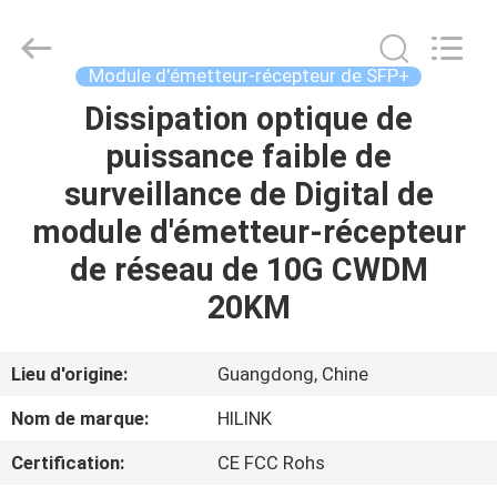
2026
Shenzhen
HiLink
Technology
Co.,Ltd..
Module d'émetteur-récepteur de SFP+
All
Rights
Dissipation optique de
À
Reserved.
puissance faible de
LA
surveillance de Digital de
MAISON
module d'émetteur-récepteur
PRODUITS
de réseau de 10G CWDM
20KM
À
PROPOS
Lieu d'origine:
Guangdong, Chine
DE
Nom de marque:
HILINK
NOUS
Certification:
CE FCC Rohs