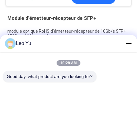
Module d'émetteur-récepteur de SFP+
module optique RoHS d'émetteur-récepteur de 10Gb/s SFP+
1550nm 110km conforme
Leo Yu
Émetteur-récepteur BIDI 25 Gbps 40KM 1270/1310nm 40KM
APD LC DOM, émetteurs-récepteurs à fibre optique Ethernet
25G
10:28 AM
25Gb/s SFP28 BIDI 60km 1295/1309nm LC DDM Transceiver
Good day, what product are you looking for?
Catégories populaires
Tous
Module Optique 
Module D'émetteur 
D'émetteur-
Récepteur De SFP
Récepteur
Module D'émetteur-
Module De CWDM 
Récepteur De SFP+
Mux Demux