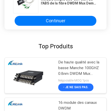
l'ABS de la fibre DWDM Mux Demux
de connecteur de LC/RPA/LGX
Continuer
Top Produits
De haute qualité avec la
basse Manche 100GHZ
0.8nm DWDM Mux
Demux de la perte par
Négociable MOQ:1pcs
insertion 8
- JE NE SAIS PAS.
16 module des canaux
DWDM