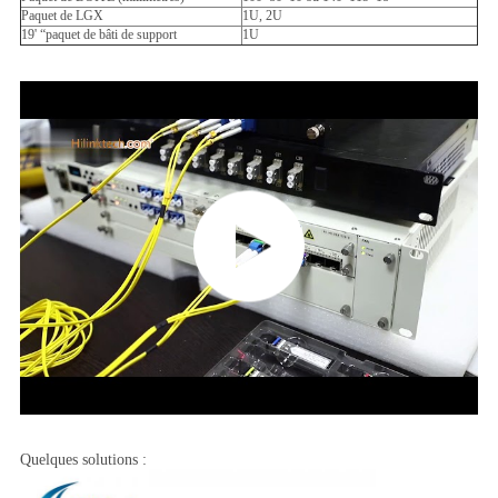
Paquet de LGX
1U, 2U
19' “paquet de bâti de support
1U
Quelques solutions :