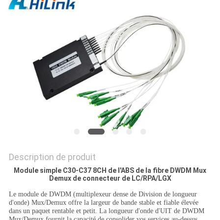
LES
AFFAIRES
DEMANDEZ
UN DEVIS
PLAN
DU
SITE
Description de produit
Module simple C30-C37 8CH de l'ABS de la fibre DWDM Mux
POLITIQUE
Demux de connecteur de LC/RPA/LGX
DE
Le module de DWDM (multiplexeur dense de Division de longueur
d'onde) Mux/Demux offre la largeur de bande stable et fiable élevée
CONFIDENTIALITÉ
dans un paquet rentable et petit. La longueur d'onde d'UIT de DWDM
Mux/Demux fournit la capacité de consolider vos services au-dessus