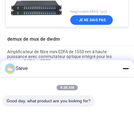
Négociable MOQ:1pcs
- JE NE SAIS PAS.
demux de mux de dwdm
Amplificateur de fibre mini EDFA de 1550 nm à haute
puissance avec commutateur optique intégré pour les
réseaux CATV et FTTB
Steve
Mini ligne optique amplificateur optique de 1550nm CATV
EDFA d'amplificateur
9:38 AM
Bâti de support passif de la fibre 1U du dispositif DWDM Mux
Demux 40CH d'AAWG double 19 pouces
Good day, what product are you looking for?
Catégories populaires
Tous
Module Optique 
Module D'émetteur 