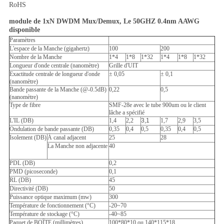
RoHS
module de 1xN DWDM Mux/Demux, Le 50GHZ 0.4nm AAWG
disponible
Paramètres
L'espace de la Manche (gigahertz)
100
200
Nombre de la Manche
1*4
1*8
1*32
1*4
1*8
1*32
Longueur d'onde centrale (nanomètre)
Grille d'UIT
Exactitude centrale de longueur d'onde
± 0,05
± 0,1
(nanomètre)
Bande passante de la Manche (@-0.5dB)
0,22
0,5
(nanomètre)
Type de fibre
SMF-28e avec le tube 900um ou le client
lâche a spécifié
L'IL (DB)
1,4
2,2
3,1
1,7
2,9
3,5
Ondulation de bande passante (DB)
0,35
0,4
0,5
0,35
0,4
0,5
Isolement (DB)
À canal adjacent
25
28
La Manche non adjacente
40
PDL (DB)
0,2
PMD (picoseconde)
0,1
RL (DB)
45
Directivité (DB)
50
Puissance optique maximum (mw)
300
Température de fonctionnement (°C)
-20~70
Température de stockage (°C)
-40~85
Paquet de BOÎTE (millimètres)
100*80*10 ou 140*115*18