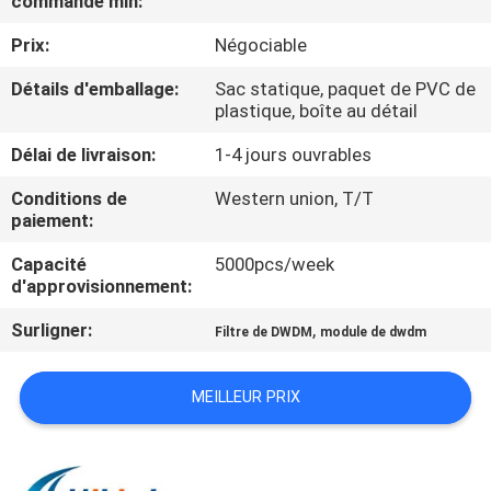
commande min:
VISITE
Prix:
Négociable
DE
L'USINE
Détails d'emballage:
Sac statique, paquet de PVC de
plastique, boîte au détail
Délai de livraison:
1-4 jours ouvrables
CONTRÔLE
DE
Conditions de
Western union, T/T
paiement:
LA
Capacité
5000pcs/week
QUALITÉ
d'approvisionnement:
Surligner:
,
Filtre de DWDM
module de dwdm
NOUS
CONTACTER
MEILLEUR PRIX
NOUVELLES