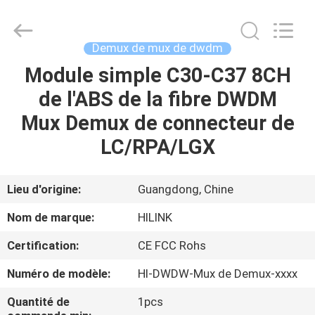
2026
Shenzhen
HiLink
Technology
Co.,Ltd..
Demux de mux de dwdm
All
Rights
Module simple C30-C37 8CH
À
Reserved.
de l'ABS de la fibre DWDM
LA
Mux Demux de connecteur de
MAISON
LC/RPA/LGX
PRODUITS
Lieu d'origine:
Guangdong, Chine
À
Nom de marque:
HILINK
PROPOS
Certification:
CE FCC Rohs
DE
Numéro de modèle:
Hl-DWDW-Mux de Demux-xxxx
NOUS
Quantité de
1pcs