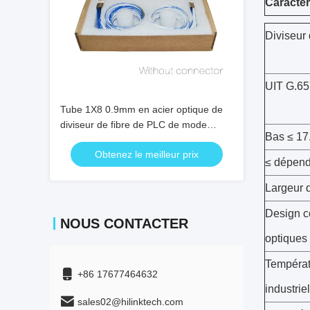
Caractér
Diviseur
UIT G.65
Tube 1X8 0.9mm en acier optique de
diviseur de fibre de PLC de mode
Bas ≤ 17.
unitaire mini sans connecteur
Obtenez le meilleur prix
≤ dépend
Largeur 
Design co
NOUS CONTACTER
optiques
Températu
+86 17677464632
industrie
sales02@hilinktech.com