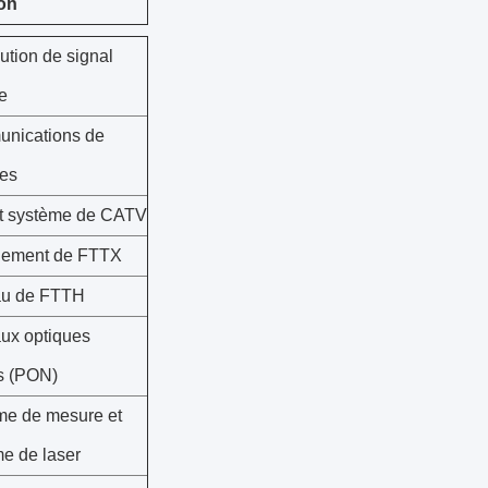
ion
bution de signal
e
nications de
es
t système de CATV
iement de FTTX
u de FTTH
ux optiques
s (PON)
me de mesure et
e de laser