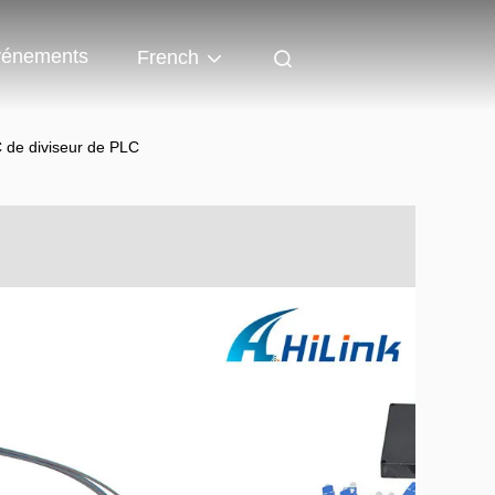
énements
French
C de diviseur de PLC