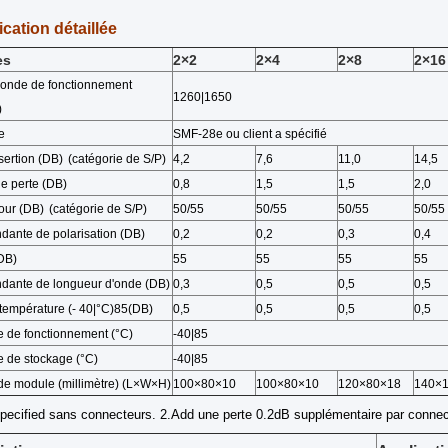
ication détaillée
es
2×2
2×4
2×8
2×16
'onde de fonctionnement
1260
|
1650
)
e
SMF-28e ou client a spécifié
sertion (DB)
(
catégorie de S/P
)
4,2
7,6
11,0
14,5
de perte (DB)
0,8
1,5
1,5
2,0
tour (DB)
(
catégorie de S/P
)
50/55
50/55
50/55
50/55
dante de polarisation (DB)
0,2
0,2
0,3
0,4
(DB)
55
55
55
55
dante de longueur d'onde (DB)
0,3
0,5
0,5
0,5
 température (- 40
|
°C)85(DB)
0,5
0,5
0,5
0,5
 de fonctionnement (°C)
-40
|
85
 de stockage (°C)
-40
|
85
e module (millimètre) (L×W×H)
100×80×10
100×80×10
120×80×18
140×
Specified sans connecteurs. 2.Add
une perte 0.2dB supplémentaire par connec