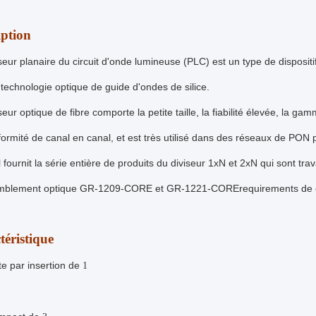
iption
iseur planaire du circuit d'onde lumineuse (PLC) est un type de disposit
la technologie optique de guide d'ondes de silice.
iseur optique de fibre comporte la petite taille, la fiabilité élevée, la
ormité de canal en canal, et est très utilisé dans des réseaux de PON p
ll fournit la série entière de produits du diviseur 1xN et 2xN qui sont tra
mblement optique GR-1209-CORE et GR-1221-CORErequirements de div
téristique
e par insertion de
1