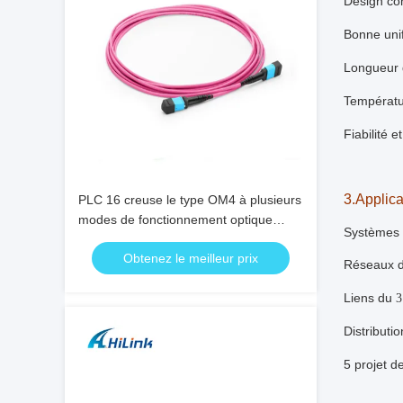
Design c
Bonne uni
Longueur 
Températu
Fiabilité e
3.Applica
PLC 16 creuse le type OM4 à plusieurs
modes de fonctionnement optique
Systèmes
femelle de fibre de diviseur de MPO
Obtenez le meilleur prix
Réseaux 
Liens du
3
Distributi
5 projet