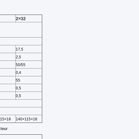
2×32
17,5
2,5
50/55
0,4
55
0,5
0,5
115×18
140×115×18
teur