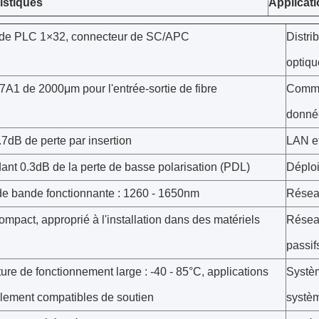
istiques
Applicat
 de PLC 1×32, connecteur de SC/APC
Distri
optiqu
7A1 de 2000μm pour l'entrée-sortie de fibre
Commu
donné
7dB de perte par insertion
LAN e
ant 0.3dB de la perte de basse polarisation (PDL)
Déplo
de bande fonctionnante : 1260 - 1650nm
Résea
mpact, approprié à l'installation dans des matériels
Résea
passif
re de fonctionnement large : -40 - 85°C, applications
Systè
llement compatibles de soutien
systèm