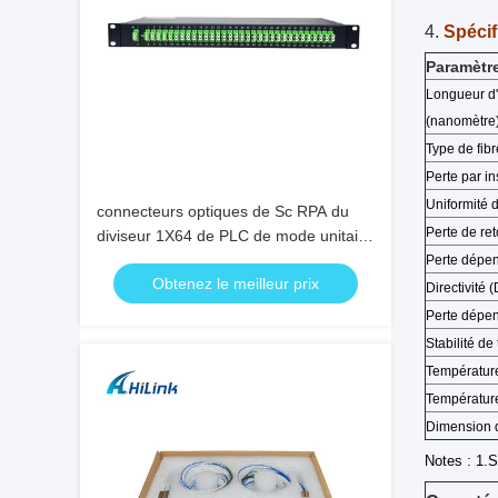
4.
Spécif
Paramètr
Longueur d
(nanomètre
Type de fibr
Perte par in
Uniformité 
connecteurs optiques de Sc RPA du
Perte de re
diviseur 1X64 de PLC de mode unitaire
de châssis du support 1U
Perte dépen
Obtenez le meilleur prix
Directivité 
Perte dépen
Stabilité de
Température
Température
Dimension d
Notes : 1.