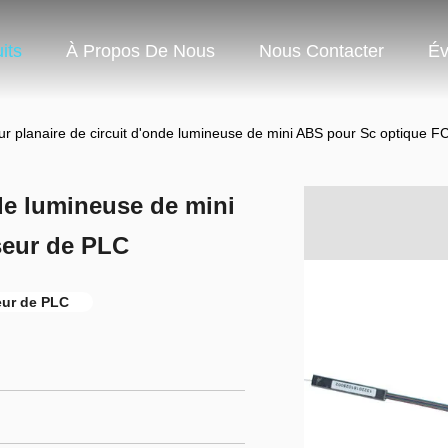
its
À Propos De Nous
Nous Contacter
Év
ur planaire de circuit d'onde lumineuse de mini ABS pour Sc optique F
nde lumineuse de mini
seur de PLC
eur de PLC