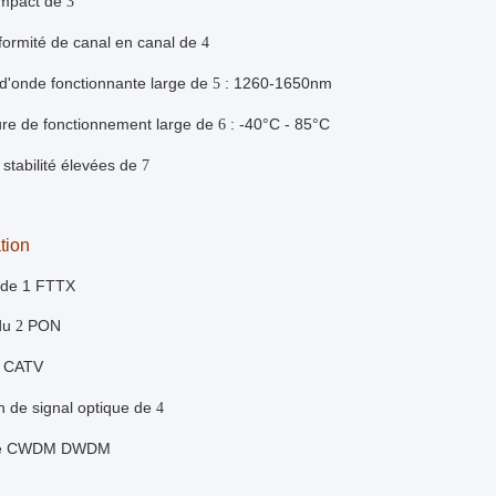
ompact de
3
formité de canal en canal de
4
d'onde fonctionnante large de
: 1260-1650nm
5
re de fonctionnement large de
: -40°C - 85°C
6
t stabilité élevées de
7
tion
 de 1 FTTX
du
PON
2
CATV
on de signal optique de
4
 de CWDM DWDM