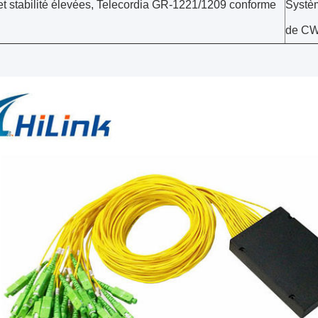
 et stabilité élevées, Telecordia GR-1221/1209 conforme
Systè
de C