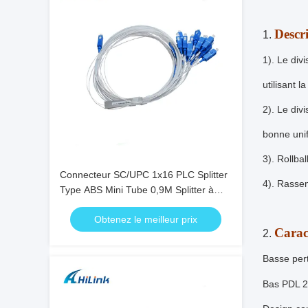
Descr
1.
1). Le div
utilisant 
2). Le div
bonne unif
3). Rollba
Connecteur SC/UPC 1x16 PLC Splitter
4). Rasse
Type ABS Mini Tube 0,9M Splitter à
fibre optique
Obtenez le meilleur prix
Carac
2.
Basse pert
Bas PDL 2