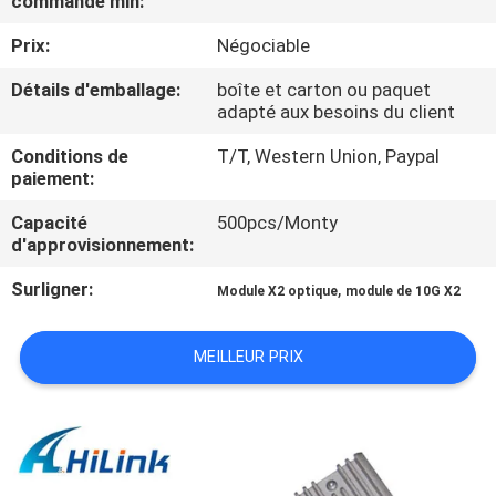
commande min:
VISITE
Prix:
Négociable
DE
L'USINE
Détails d'emballage:
boîte et carton ou paquet
adapté aux besoins du client
Conditions de
T/T, Western Union, Paypal
CONTRÔLE
paiement:
DE
Capacité
500pcs/Monty
LA
d'approvisionnement:
QUALITÉ
Surligner:
,
Module X2 optique
module de 10G X2
NOUS
MEILLEUR PRIX
CONTACTER
NOUVELLES