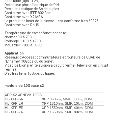
adaptable (aps : 1.2V)
Détecteur photoélectrique de PIN
Récipient optique de Sc de duplex
Conforme avec IEEE 802.3ae
Conforme avec X2 MSA
Le produit de laser de la classe 1 est conforme à en 60825
Conforme avec RoHS
Température de carter fonctionnante :
Norme : 0C à 70C
Prolongé : -10C à +75C
Industriel : -30C à +85C
Application :
Réseaux d'Access : commutateurs et routeurs de CSAD de
l'Ethernet 10Gbps ou du Sonet
Vidéo de Digital et télévision à circuit fermé (télévision en circuit
fermé)
D'autres liens 10Gbps optiques
module de 10Gbase x2
XFP X2 XENPAK 10GB
HL-XFP-SR
XFP 850nm, MMF, 300m, DDM
HL-XFP-LR
XFP 1310nm, SMF, 10km, DDM
HL-XFP-ER
XFP 1550nm, SMF, 40km, DDM
HL-XFP-ZR
XFP 1550nm, SMF, 80km, DDM