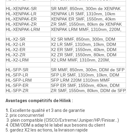
HL-XENPAK-SR
SR MMF, 850nm, 300m de XENPAK
HL-XENPAK-LR
XENPAK LR SMF, 1310nm, 10km
HL-XENPAK-ER
XENPAK ER SMF, 1550nm, 40km
HL-XENPAK-ZR
ZR SMF, 1550nm, 80km de XENPAK
HL-XENPAK-LRM
XENPAK LRM MMF, 1310nm, 220M,
HL-X2-SR
X2 SR MMF, 850nm, 300m, DDM
HL-X2-LR
X2 LR SMF, 1310nm, 10km, DDM
HL-X2-ER
X2 ER SMF, 1550nm, 40km, DDM
HL-X2-ZR
X2 ZR SMF, 1550nm, 80km, DDM
HL-X2-LRM
X2 LRM MMF, 1310nm, 220M,
HL-SFP-SR
SR MMF, 850nm, 300m, DDM de SFP
HL-SFP-LR
SFP LR SMF, 1310nm, 10km, DDM
HL-SFP-LRM
SFP LRM 220M 1310nm MMF
HL-SFP-ER
SFP ER SMF, 1550nm, 40km, DDM
HL-SFP-ZR
ZR SMF, 1550nm, 80km, DDM de SFP
Avantages compétitifs de Hilink :
1.
Excellente qualité et 3 ans de garantie
2. prix concurrentiel
3. plein compatible (CISCO/Extreme/Juniper/HP/Finisar…)
4. OEM/ODM a adapté le label aux besoins du client
5. gardez X2 les actions, la livraison rapide