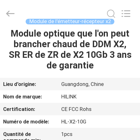
2026
Shenzhen
HiLink
Technology
Co.,Ltd..
Module de l'émetteur-récepteur x2
All
Rights
Module optique que l'on peut
À
Reserved.
brancher chaud de DDM X2,
LA
SR ER de ZR de X2 10Gb 3 ans
MAISON
de garantie
PRODUITS
Lieu d'origine:
Guangdong, Chine
À
Nom de marque:
HILINK
PROPOS
Certification:
CE FCC Rohs
DE
Numéro de modèle:
HL-X2-10G
NOUS
Quantité de
1pcs