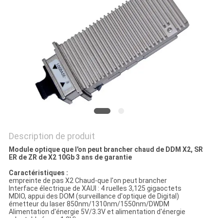
LES
AFFAIRES
DEMANDEZ
UN DEVIS
PLAN
DU
Description de produit
SITE
Module optique que l'on peut brancher chaud de DDM X2, SR
ER de ZR de X2 10Gb 3 ans de garantie
POLITIQUE
Caractéristiques :
empreinte de pas X2 Chaud-que l'on peut brancher
DE
Interface électrique de XAUI : 4 ruelles 3,125 gigaoctets
MDIO, appui des DOM (surveillance d'optique de Digital)
CONFIDENTIALITÉ
émetteur du laser 850nm/1310nm/1550nm/DWDM
Alimentation d'énergie 5V/3.3V et alimentation d'énergie