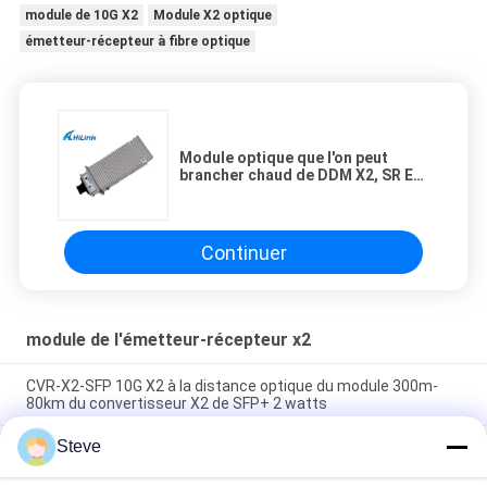
module de 10G X2
Module X2 optique
émetteur-récepteur à fibre optique
Module optique que l'on peut
brancher chaud de DDM X2, SR ER
de ZR de X2 10Gb 3 ans de
garantie
Continuer
module de l'émetteur-récepteur x2
CVR-X2-SFP 10G X2 à la distance optique du module 300m-
80km du convertisseur X2 de SFP+ 2 watts
Steve
connecteur multi optique de Sc de duplex du mode X2
Transcevier Lrm de l'émetteur-récepteur 10g de fibre de la
longueur d'onde 1310nm