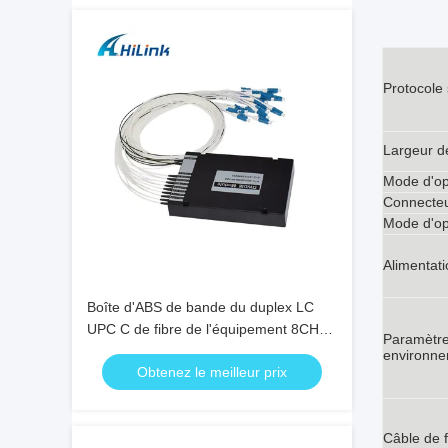
Protocole
Largeur d
Mode d'op
Connecte
Mode d'op
Alimentati
Boîte d'ABS de bande du duplex LC
UPC C de fibre de l'équipement 8CH
Paramètr
100GHZ DWDM MUX Demux de WDM
environn
Obtenez le meilleur prix
double
Câble de f