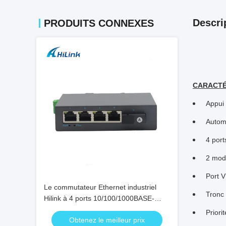
Descri
PRODUITS CONNEXES
CARACTÉ
Appui
Autom
4 por
2 modu
Port 
Le commutateur Ethernet industriel
Tronc 
Hilink à 4 ports 10/100/1000BASE-
TX+1000Base-FX
Priori
Obtenez le meilleur prix