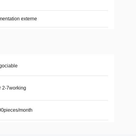
mentation externe
gociable
r 2-7working
00pieces/month