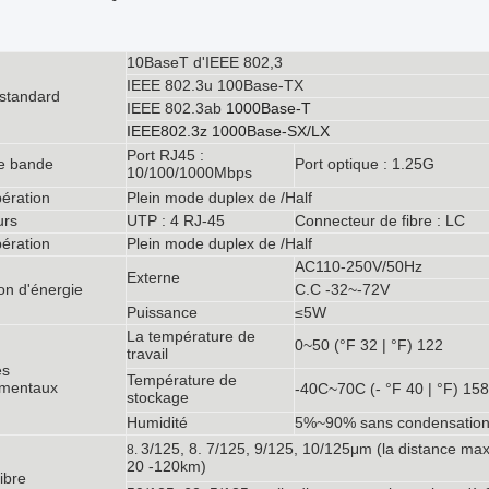
10BaseT d'IEEE 802,3
IEEE 802.3u 100Base-TX
 standard
IEEE 802.3ab
1000Base-T
IEEE802.3z 1000Base-SX/LX
Port RJ45 :
e bande
Port optique : 1.25G
10/100/1000Mbps
ération
Plein mode duplex de /Half
urs
UTP : 4 RJ-45
Connecteur de fibre : LC
ération
Plein mode duplex de /Half
AC110-250V/50Hz
Externe
on d'énergie
C.C -32~-72V
Puissance
≤5W
La température de
0~50 (°F 32 | °F) 122
travail
es
Température de
ementaux
-40C~70C (- °F 40 | °F) 158
stockage
Humidité
5%~90% sans condensatio
3/125, 8. 7/125, 9/125, 10/125μm (la distance ma
8.
20 -120km)
ibre