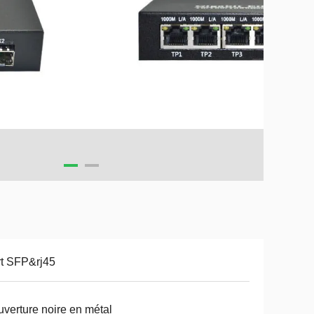
t SFP&rj45
verture noire en métal