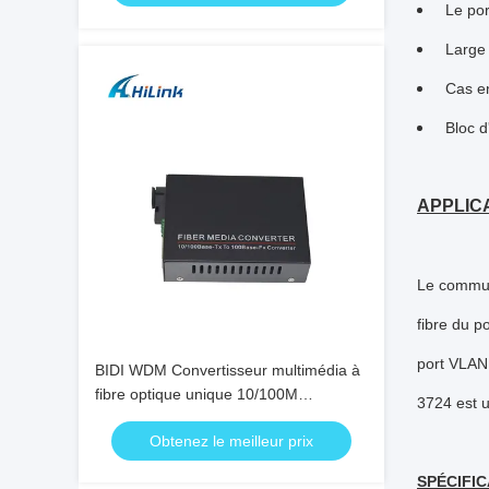
Le por
Large 
Cas e
Bloc d
APPLICA
Le commut
fibre du p
port VLAN,
BIDI WDM Convertisseur multimédia à
fibre optique unique 10/100M
3724 est u
1310/1550nm 20km Équipement
Obtenez le meilleur prix
optique SFP
SPÉCIFIC