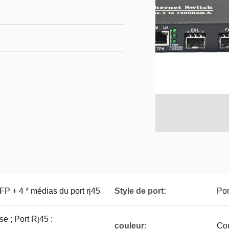
FP + 4 * médias du port rj45
Style de port:
Por
e ; Port Rj45 :
couleur:
Cou