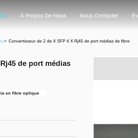
its
À Propos De Nous
Nous Contacter
Év
es
>
Convertisseur de 2 de X SFP 4 X Rj45 de port médias de fibre
 Rj45 de port médias
ia en fibre optique