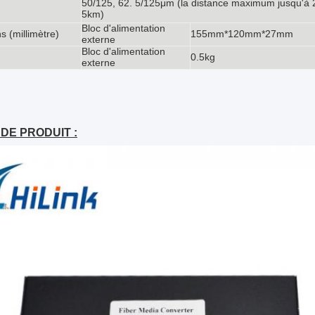
50/125, 62. 5/125μm (la distance maximum jusqu'à
5km)
Bloc d'alimentation
 (millimètre)
155mm*120mm*27mm
externe
Bloc d'alimentation
0.5kg
externe
DE PRODUIT :