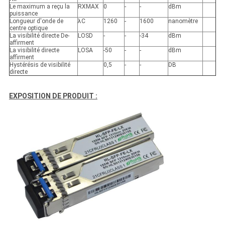
Le maximum a reçu la
RXMAX
0
-
-
dBm
puissance
Longueur d'onde de
λC
1260
-
1600
nanomètre
centre optique
La visibilité directe De-
LOSD
-
-
-34
dBm
affirment
La visibilité directe
LOSA
-50
-
-
dBm
affirment
Hystérésis de visibilité
0,5
-
-
DB
directe
EXPOSITION DE PRODUIT :