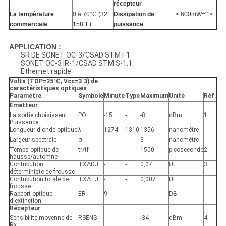
récepteur
La température
0 à 70°C (32
Dissipation de
< 600mW="">
commerciale
158°F)
puissance
APPLICATION :
SR DE SONET OC-3/CSAD STM I-1
SONET OC-3 IR-1/CSAD STM S-1.1
Ethernet rapide
Volts (TOP=25°C, Vcc=3.3) de
caractéristiques optiques
Paramètre
Symbole
Minute
Type
Maximum
Unité
Réf.
Émetteur
La sortie choisissent.
PO
-15
-
-8
dBm
1
Puissance
Longueur d'onde optique
λ
1274
1310
1356
nanomètre
Largeur spectrale
σ
-
-
3
nanomètre
Temps optique de
tr/tf
-
-
1500
picoseconde
2
hausse/automne
Contribution
TXΔDJ
-
-
0,07
UI
3
déterministe de frousse
Contribution totale de
TXΔTJ
-
-
0,007
UI
frousse
Rapport optique
ER
9
-
-
DB
d'extinction
Récepteur
Sensibilité moyenne de
RSENS
-
-
-34
dBm
4
Rx