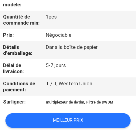
VISITE
modèle:
DE
Quantité de
1pcs
commande min:
L'USINE
Prix:
Négociable
CONTRÔLE
Détails
Dans la boîte de papier
d'emballage:
DE
LA
Délai de
5-7 jours
livraison:
QUALITÉ
Conditions de
T / T, Western Union
paiement:
NOUS
Surligner:
,
multiplexeur de dwdm
Filtre de DWDM
CONTACTER
MEILLEUR PRIX
NOUVELLES