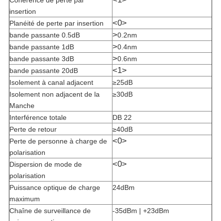
Cohérence de perte par
insertion
<0>
Planéité de perte par insertion
>
bande passante 0.5dB
0.2nm
>
bande passante 1dB
0.4nm
>
bande passante 3dB
0.6nm
<1>
bande passante 20dB
Isolement à canal adjacent
≥25dB
Isolement non adjacent de la
≥30dB
Manche
Interférence totale
DB 22
Perte de retour
≥40dB
<0>
Perte de personne à charge de
polarisation
<0>
Dispersion de mode de
polarisation
Puissance optique de charge
24dBm
maximum
Chaîne de surveillance de
-35dBm | +23dBm