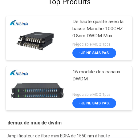
Top Produits
De haute qualité avec la
basse Manche 100GHZ
0.8nm DWDM Mux
Demux de la perte par
Négociable MOQ:1pcs
insertion 8
- JE NE SAIS PAS.
16 module des canaux
DWDM
Négociable MOQ:1pcs
- JE NE SAIS PAS.
demux de mux de dwdm
Amplificateur de fibre mini EDFA de 1550 nm à haute