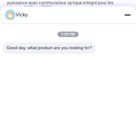
puissance avec commutateur optique intégré pour les
réseaux CATV et FTTB
Vicky
Mini ligne optique amplificateur optique de 1550nm CATV
EDFA d'amplificateur
7:05 PM
Bâti de support passif de la fibre 1U du dispositif DWDM Mux
Demux 40CH d'AAWG double 19 pouces
Good day, what product are you looking for?
Catégories populaires
Tous
Module Optique 
Module D'émetteur 
D'émetteur-
Récepteur De SFP
Récepteur
Module D'émetteur-
Module De CWDM 
Récepteur De SFP+
Mux Demux
Demux De Mux De 
Module De 
Dwdm
L'émetteur-
Récepteur X2
Émetteur-Récepteur 
Transmetteur XFP