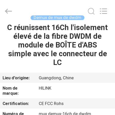
2026
Shenzhen
HiLink
Technology
Co.,Ltd..
Demux de mux de dwdm
All
Rights
C réunissent 16Ch l'isolement
À
Reserved.
élevé de la fibre DWDM de
LA
module de BOÎTE d'ABS
MAISON
simple avec le connecteur de
PRODUITS
LC
À
Lieu d'origine:
Guangdong, Chine
PROPOS
Nom de
HILINK
DE
marque:
NOUS
Certification:
CE FCC Rohs
Numéro de
mux demux-16ch de dwdm