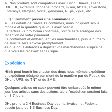
A : Nos produits sont compatibles avec Cisco, Huawei, Ciena,
H3C, HP, extrémité, fonderie, brocard, D-lien, Alcatel, Riverstone,
Enterasys, Netgear, Nortel, genévrier, Ruijie, Zyxel, etc.
6.
Q : Comment passer une commande ?
A : Les détails de l'ordre 1> confirmés, nous indiquent svp le
modèle et la quantité que vous avez besoin.
La facture 2> pro forma confirmée, l'ordre sera arrangée dès
réception de votre paiement.
3> confirment et embarquent les marchandises, puis le numéro
de suivi te sera envoyé promptement.
4> que nous aiderons à dépister vos marchandises jusqu'à ce
que vous les receviez sans risque.
Expédition
Hilink peut fournir les chacun des deux nous-mêmes expéditeur
et expéditeur désigné par client de la manière par de Fedex, de
DHL, d'UPS, du TNT et du SME.
Quelques articles en stock peuvent être embarqués le même
jour. Les articles sans des actions, alors l'expédition seraient faits
en 3-7 jours.
DHL prendra 2-4 Business Day pour la livraison et Fedex a
besoin juste de 1-3 Business Day.