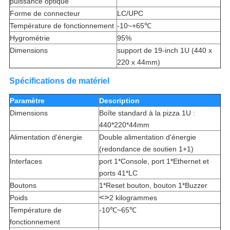
puissance optique
Forme de connecteur
LC/UPC
Température de fonctionnement
-10~+65℃
Hygrométrie
95%
Dimensions
support de 19-inch 1U (440 x
220 x 44mm)
Spécifications de matériel
Paramètre
Description
Dimensions
Boîte standard à la pizza 1U :
440*220*44mm
Alimentation d'énergie
Double alimentation d'énergie
(redondance de soutien 1+1)
Interfaces
port 1*Console, port 1*Ethernet et
ports 41*LC
Boutons
1*Reset bouton, bouton 1*Buzzer
<>
Poids
2 kilogrammes
Température de
-10℃~65℃
fonctionnement