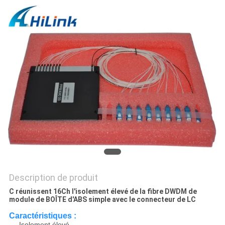
LES
AFFAIRES
DEMANDEZ
UN DEVIS
PLAN
DU
SITE
POLITIQUE
Description de produit
C réunissent 16Ch l'isolement élevé de la fibre DWDM de
DE
module de BOÎTE d'ABS simple avec le connecteur de LC
CONFIDENTIALITÉ
Caractéristiques :
Isolement élevé