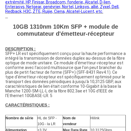
extrémité, HP, Finisar, Broadcom, fonderie, Alcatel, D-lien,
Enterasys, Netgear, genévrier, Nortel, Linksys, allié, Zyxel, Dell,
Redback, H3C, ZTE, Ruijie, Ciena, Alcatel-Lucent, etc.
10GB 1310nm 10Km SFP + module de
commutateur d'émetteur-récepteur
DESCRIPTION :
SFP+ LR est spécifiquement conçu pour la haute performance a
intégré la transmission de données duplex au-dessus de la fibre
optique de mode unitaire. Ce module d'émetteur-récepteur est
conforme avec l'accord multisource que l'on peut brancher du
plus de petit facteur de forme (SFP+) (SFF-8431 Rev4.1). Ce
type d'émetteur-récepteur est spécifiquement optimisé pour le
transport des données périodiques à jusqu'à 10,3125 GBP, aux
caractéristiques de lien était conforme 10-Gigabit à la base la
Manche 1200-SM-LL-L de la fibre 802.3ae et 10G d'IEEE de
l'Ethernet 10GBASE-LR. 5
CARACTÉRISTIQUES :
Nombre de série
HL de SFP -
Nom de
Hilink
10G - la LR
vendeur
Alimentation
+3.3V
Max Data Rate
10.3125Gbps