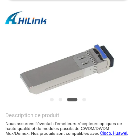
LES
AFFAIRES
DEMANDEZ
UN DEVIS
PLAN
DU
SITE
POLITIQUE
Description de produit
DE
Nous assurons l'éventail d'émetteurs-récepteurs optiques de
CONFIDENTIALITÉ
haute qualité et de modules passifs de CWDM/DWDM
Mux/Demux. Nos produits sont compatibles avec
Cisco, Huawei,