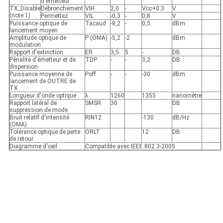
d'émetteur
TX_Disable
Débronchement
VIH
2,0
-
Vcc+0.3
V
(note 1)
Permettez
VIL
-0,3
-
0,8
V
Puissance optique de
Tacaud
-8,2
-
0,5
dBm
lancement moyen
Amplitude optique de
P (OMA)
-5,2
-2
dBm
modulation
Rapport d'extinction
ER
3,5
5
-
DB
Pénalité d'émetteur et de
TDP
-
-
3,2
DB
dispersion
Puissance moyenne de
Poff
-
-
-30
dBm
lancement de OUTRE de
TX
Longueur d'onde optique
λ
1260
1355
nanomètre
Rapport latéral de
SMSR
30
DB
suppression de mode
Bruit relatif d'intensité
RIN12
-130
dB/Hz
(OMA)
Tolérance optique de perte
ORLT
12
DB
de retour
Diagramme d'oeil
Compatible avec IEEE 802.3-2005