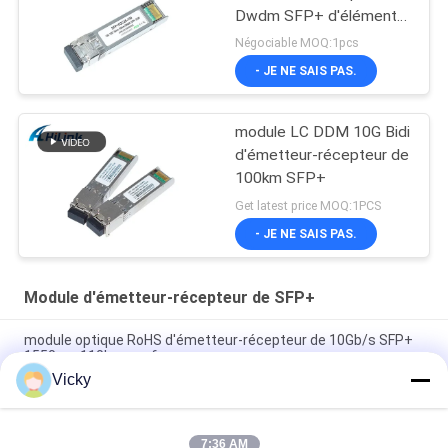
Dwdm SFP+ d'élément
moteur 26db de Cisco
Négociable MOQ:1pcs
SFP 10G 100KM
- JE NE SAIS PAS.
module LC DDM 10G Bidi
d'émetteur-récepteur de
100km SFP+
Get latest price MOQ:1PCS
- JE NE SAIS PAS.
Module d'émetteur-récepteur de SFP+
module optique RoHS d'émetteur-récepteur de 10Gb/s SFP+
1550nm 110km conforme
Vicky
Émetteur-récepteur BIDI 25 Gbps 40KM 1270/1310nm 40KM
APD LC DOM, émetteurs-récepteurs à fibre optique Ethernet
25G
7:36 AM