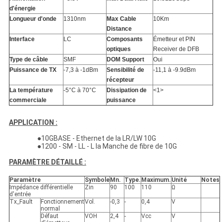
d'énergie
Longueur d'onde
1310nm
Max Cable
10Km
Distance
Interface
LC
Composants
Émetteur et PIN
optiques
Receiver de DFB
Type de câble
SMF
DOM Support
Oui
Puissance de TX
-7,3 à -1dBm
Sensibilité de
-11,1 à -9.9dBm
récepteur
La température
-5
°C
à 70°C
Dissipation de
<1>
commerciale
puissance
APPLICATION :
●10GBASE - Ethernet de la LR/LW 10G
●1200 - SM - LL - L la Manche de fibre de 10G
PARAMÈTRE DÉTAILLÉ :
Paramètre
Symbole
Mn.
Type.
Maximum.
Unité
Notes
Impédance différentielle
Zin
90
100
110
Ω
d'entrée
Tx_Fault
Fonctionnement
Vol.
-0,3
-
0,4
V
normal
Défaut
VOH
2,4
-
Vcc
V