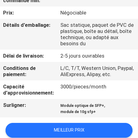
commande min:
VISITE
Prix:
Négociable
DE
L'USINE
Détails d'emballage:
Sac statique, paquet de PVC de
plastique, boîte au détail, boîte
technique, ou adapté aux
besoins du
CONTRÔLE
DE
Délai de livraison:
2-5 jours ouvrables
LA
Conditions de
L/C, T/T, Western Union, Paypal,
paiement:
AliExpress, Alipay, etc.
QUALITÉ
Capacité
3000/pieces/month
d'approvisionnement:
NOUS
Surligner:
,
CONTACTER
Module optique de SFP+
module de 10g sfp+
NOUVELLES
MEILLEUR PRIX