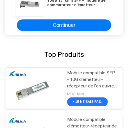
10GB 1310nm SFP + module de
commutateur d'émetteur-
récepteur 10Km SFP + - 10G - la LR
Continuer
Top Produits
Module compatible SFP
- 10G d'émetteur-
récepteur de l'en cuivre
SFP+ de Cisco -
MOQ:1pcs
connecteur de T RJ45
- JE NE SAIS PAS.
Module compatible
d'émetteur-récepteur de