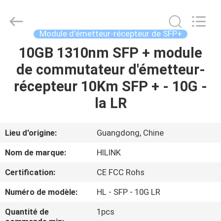
2026
Shenzhen
HiLink
Technology
Co.,Ltd..
Module d'émetteur-récepteur de SFP+
All
Rights
10GB 1310nm SFP + module
À
Reserved.
de commutateur d'émetteur-
LA
récepteur 10Km SFP + - 10G -
MAISON
la LR
PRODUITS
Lieu d'origine:
Guangdong, Chine
À
Nom de marque:
HILINK
PROPOS
Certification:
CE FCC Rohs
DE
Numéro de modèle:
HL - SFP - 10G LR
NOUS
Quantité de
1pcs