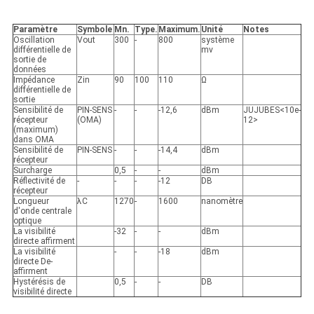
Paramètre
Symbole
Mn.
Type.
Maximum.
Unité
Notes
Oscillation
Vout
300
-
800
système
différentielle de
mv
sortie de
données
Impédance
Zin
90
100
110
Ω
différentielle de
sortie
Sensibilité de
PIN-SENS
-
-
-12,6
dBm
JUJUBES<10e-
récepteur
(OMA)
12>
(maximum)
dans OMA
Sensibilité de
PIN-SENS
-
-
-14,4
dBm
récepteur
Surcharge
0,5
-
-
dBm
Réflectivité de
-
-
-
-12
DB
récepteur
Longueur
λC
1270
-
1600
nanomètre
d'onde centrale
optique
La visibilité
-32
-
-
dBm
directe affirment
La visibilité
-
-
-18
dBm
directe De-
affirment
Hystérésis de
0,5
-
-
DB
visibilité directe