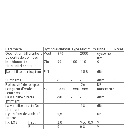
Paramètre
Symbole
Minimal.
Type.
Maximum.
Unité
Notes
Oscillation différentielle
Vout
370
-
2000
système
de sortie de données
mv
Impédance de
Zin
90
100
110
Ω
différentiel de sortie
Sensibilité de récepteur
PIN
-
-
-15,8
dBm
1
Surcharge
-1
-
-
dBm
1
Réflectivité de récepteur
-
-
-
-26
DB
Longueur d'onde de
λC
1530
1550
1565
nanomètre
centre optique
La visibilité directe
-30
-
-
dBm
affirment
La visibilité directe De-
-
-
-18
dBm
affirment
Hystérésis de visibilité
0,5
-
-
DB
directe
Rx_LOS
Haut
2,0
Vcc+0.3
V
Bas
0
0,8
V