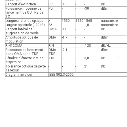
lancement
Rapport d'extinction
ER
3,0
-
-
DB
Puissance moyenne de
Poff
-
-
-30
dBm
lancement de OUTRE de
TX
Longueur d'onde optique
λ
1530
1550
1565
nanomètre
Largeur spectrale (- 20dB)
Δλ
-
-
1,0
nanomètre
Rapport latéral de
SMSR
30
-
-
DB
suppression de mode
Amplitude optique de
OMA
-1,7
-
-
dBm
modulation
RIN12OMA
RIN
-
-
-128
dB/Hz
Puissance de lancement
OMA-
-2,1
-
-
dBm
dans OMA sans TDP
TDP
Pénalité d'émetteur et de
TDP
-
-
3,0
DB
1
dispersion
Tolérance optique de perte
-
-
-
21
DB
de retour
Diagramme d'oeil
IEEE 802.3-2005