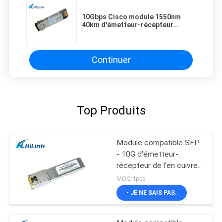
10Gbps Cisco module 1550nm
40km d'émetteur-récepteur
compatible de SFP + d'ER
Continuer
Top Produits
Module compatible SFP
- 10G d'émetteur-
récepteur de l'en cuivre
SFP+ de Cisco -
MOQ:1pcs
connecteur de T RJ45
- JE NE SAIS PAS.