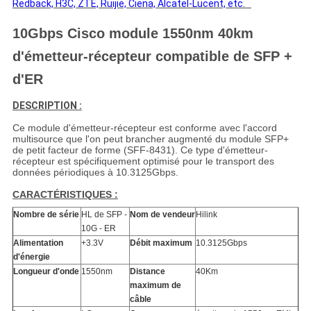
Redback, H3C, ZTE, Ruijie, Ciena, Alcatel-Lucent, etc.
10Gbps Cisco module 1550nm 40km
d'émetteur-récepteur compatible de SFP +
d'ER
DESCRIPTION :
Ce module d'émetteur-récepteur est conforme avec l'accord
multisource que l'on peut brancher augmenté du module SFP+
de petit facteur de forme (SFF-8431). Ce type d'émetteur-
récepteur est spécifiquement optimisé pour le transport des
données périodiques à 10.3125Gbps.
CARACTÉRISTIQUES :
Nombre de série
HL de SFP -
Nom de vendeur
Hilink
10G - ER
Alimentation
+3.3V
Débit maximum
10.3125Gbps
d'énergie
Longueur d'onde
1550nm
Distance
40Km
maximum de
câble