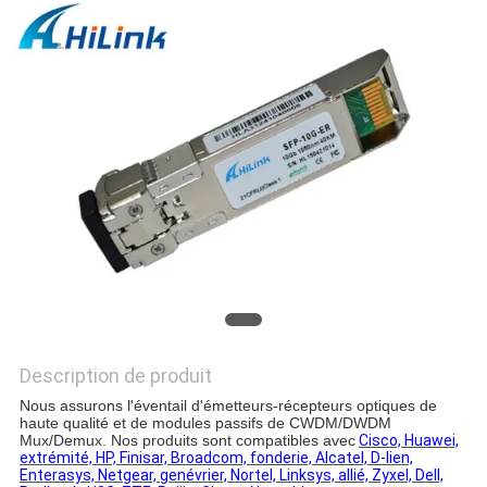
LES
AFFAIRES
DEMANDEZ
UN DEVIS
PLAN
DU
SITE
Description de produit
POLITIQUE
Nous assurons l'éventail d'émetteurs-récepteurs optiques de
DE
haute qualité et de modules passifs de CWDM/DWDM
Mux/Demux. Nos produits sont compatibles avec
Cisco, Huawei,
CONFIDENTIALITÉ
extrémité, HP, Finisar, Broadcom, fonderie, Alcatel, D-lien,
Enterasys, Netgear, genévrier, Nortel, Linksys, allié, Zyxel, Dell,