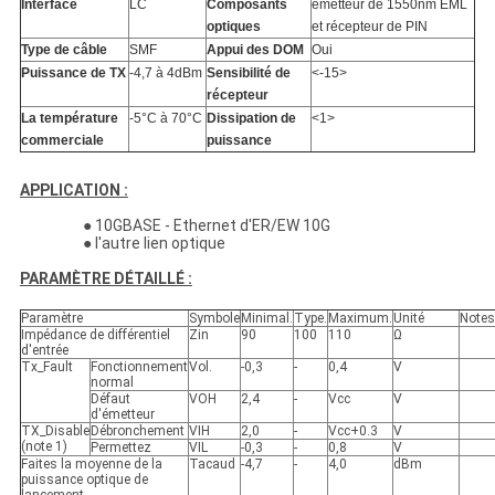
Interface
LC
Composants
émetteur de 1550nm EML
optiques
et récepteur de PIN
Type de câble
SMF
Appui des DOM
Oui
Puissance de TX
-4,7 à 4dBm
Sensibilité de
<-15>
récepteur
La température
-5
°C
à 70°C
Dissipation de
<1>
commerciale
puissance
APPLICATION :
● 10GBASE - Ethernet d'ER/EW 10G
● l'autre lien optique
PARAMÈTRE DÉTAILLÉ :
Paramètre
Symbole
Minimal.
Type.
Maximum.
Unité
Notes
Impédance de différentiel
Zin
90
100
110
Ω
d'entrée
Tx_Fault
Fonctionnement
Vol.
-0,3
-
0,4
V
normal
Défaut
VOH
2,4
-
Vcc
V
d'émetteur
TX_Disable
Débronchement
VIH
2,0
-
Vcc+0.3
V
(note 1)
Permettez
VIL
-0,3
-
0,8
V
Faites la moyenne de la
Tacaud
-4,7
-
4,0
dBm
puissance optique de