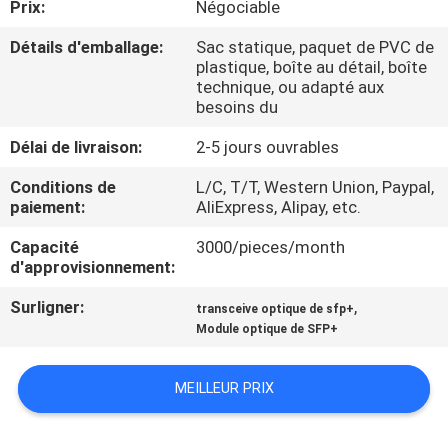
Prix:
Négociable
VISITE
DE
Détails d'emballage:
Sac statique, paquet de PVC de
plastique, boîte au détail, boîte
L'USINE
technique, ou adapté aux
besoins du
CONTRÔLE
Délai de livraison:
2-5 jours ouvrables
DE
Conditions de
L/C, T/T, Western Union, Paypal,
paiement:
AliExpress, Alipay, etc.
LA
QUALITÉ
Capacité
3000/pieces/month
d'approvisionnement:
Surligner:
,
NOUS
transceive optique de sfp+
Module optique de SFP+
CONTACTER
MEILLEUR PRIX
NOUVELLES