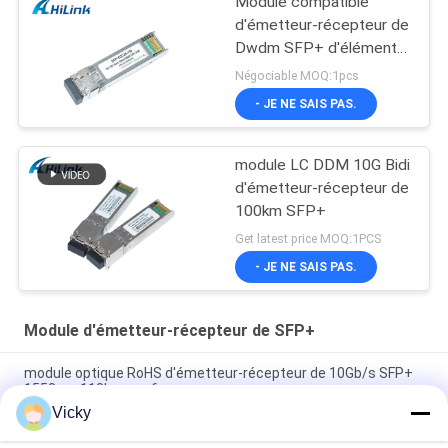
Module compatible
d'émetteur-récepteur de
Dwdm SFP+ d'élément
moteur 26db de Cisco
Négociable MOQ:1pcs
SFP 10G 100KM
- JE NE SAIS PAS.
module LC DDM 10G Bidi
d'émetteur-récepteur de
100km SFP+
Get latest price MOQ:1PCS
- JE NE SAIS PAS.
Module d'émetteur-récepteur de SFP+
module optique RoHS d'émetteur-récepteur de 10Gb/s SFP+
1550nm 110km conforme
Vicky
Émetteur-récepteur BIDI 25 Gbps 40KM 1270/1310nm 40KM
APD LC DOM, émetteurs-récepteurs à fibre optique Ethernet