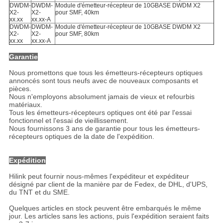
DWDM-
DWDM-
Module d'émetteur-récepteur de 10GBASE DWDM X2
X2-
X2-
pour SMF, 40km
xx.xx
xx.xx-A
DWDM-
DWDM-
Module d'émetteur-récepteur de 10GBASE DWDM X2
X2-
X2-
pour SMF, 80km
xx.xx
xx.xx-A
Garantie
Nous promettons que tous les émetteurs-récepteurs optiques
annoncés sont tous neufs avec de nouveaux composants et
pièces.
Nous n'employons absolument jamais de vieux et refourbis
matériaux.
Tous les émetteurs-récepteurs optiques ont été par l'essai
fonctionnel et l'essai de vieillissement.
Nous fournissons 3 ans de garantie pour tous les émetteurs-
récepteurs optiques de la date de l'expédition.
Expédition
Hilink peut fournir nous-mêmes l'expéditeur et expéditeur
désigné par client de la manière par de Fedex, de DHL, d'UPS,
du TNT et du SME.
Quelques articles en stock peuvent être embarqués le même
jour. Les articles sans les actions, puis l'expédition seraient faits