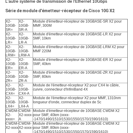
L'autre système de transmission de l'Ethernet 10Gbps
Série de module d'émetteur-récepteur de Cisco 10G X2
X2-
X2-
Module d'émetteur-récepteur de 10GBASE-SR X2 pour
10GB-
10GB-
MMF, 300M
SR=
SR-A
X2-
X2-
Module d'émetteur-récepteur de 10GBASE-LR X2 pour
10GB-
10GB-
SMF, 10km
LR=
LR-A
X2-
X2-
Module d'émetteur-récepteur de 10GBASE-LRM X2 pour
10GB-
10GB-
MMF 220M
LRM=
LRM-A
X2-
X2-
Module d'émetteur-récepteur de 10GBASE-ER X2 pour
10GB-
10GB-
SMF, 40km
ER=
ER-A
X2-
X2-
Module d'émetteur-récepteur de 10GBASE-ZR X2 pour
10GB-
10GB-
SMF, 80km
ZR=
ZR-A
X2-
X2-
Module de l'émetteur-récepteur X2 pour CX4 le câble,
10GB-
10GB-
cuivre, connecteur d'InfiniBand 4X
CX4=
CX4-A
X2-
X2-
Module de l'émetteur-récepteur X2 pour MMF, 1310nm
10GB-
10GB-
longueur d'onde, connecteur duplex de Sc
LX4=
LX4-A
CWDM-
CWDM-
Module d'émetteur-récepteur de 10GBASE CWDM X2
X2-
X2-xxxx-
pour SMF, 40km (xxxx-
xxxx=
A
-1470/1490/1510/1530/1550/1570/1590/1610)
CWDM-
CWDM-
Module d'émetteur-récepteur de 10GBASE CWDM X2
X2-xxxx
X2-xxxx-
pour SMF, 80km (xxxx-
A
-1470/1490/1510/1530/1550/1570/1590/1610)