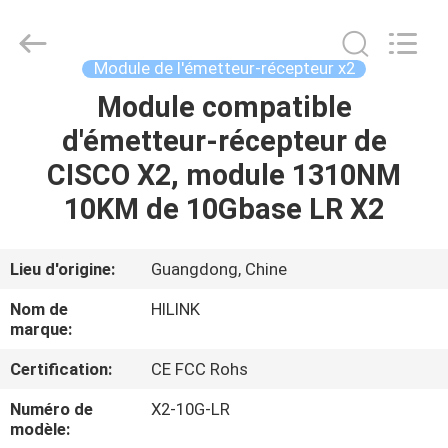
2026
Shenzhen
HiLink
Technology
Co.,Ltd..
Module de l'émetteur-récepteur x2
All
Rights
Module compatible
À
Reserved.
d'émetteur-récepteur de
LA
CISCO X2, module 1310NM
MAISON
10KM de 10Gbase LR X2
PRODUITS
Lieu d'origine:
Guangdong, Chine
À
Nom de
HILINK
PROPOS
marque:
DE
Certification:
CE FCC Rohs
NOUS
Numéro de
X2-10G-LR
modèle: