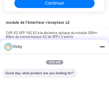
Continuer
module de l'émetteur-récepteur x2
CVR-X2-SFP 10G X2 à la distance optique du module 300m-
80km du convertisseur X2 de SFP+ 2 watts
Vicky
connecteur multi optique de Sc de duplex du mode X2
Transcevier Lrm de l'émetteur-récepteur 10g de fibre de la
longueur d'onde 1310nm
4:57 AM
Distance optique du ZR 1550nm 80km du module 10Gbse de
l'émetteur-récepteur X2 3 ans de garantie
Good day, what product are you looking for?
Catégories populaires
Tous
Module Optique 
Module D'émetteur 
D'émetteur-
Récepteur De SFP
Récepteur