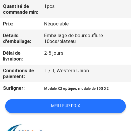
VISITE
Quantité de
1pcs
commande min:
DE
L'USINE
Prix:
Négociable
Détails
Emballage de boursouflure
d'emballage:
10pcs/plateau
CONTRÔLE
DE
Délai de
2-5 jours
livraison:
LA
Conditions de
T / T, Western Union
QUALITÉ
paiement:
Surligner:
,
Module X2 optique
module de 10G X2
NOUS
CONTACTER
MEILLEUR PRIX
NOUVELLES