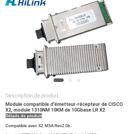
LES
AFFAIRES
DEMANDEZ
UN DEVIS
PLAN
DU
SITE
Description de produit
Module compatible d'émetteur-récepteur de CISCO
POLITIQUE
X2, module 1310NM 10KM de 10Gbase LR X2
DE
Détails de produit
CONFIDENTIALITÉ
Compatible avec X2 MSA Rev2.0b