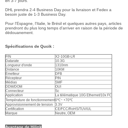
en 3-7 jours.
DHL prendra 2-4 Business Day pour la livraison et Fedex a
besoin juste de 1-3 Business Day.
Pour l'Espagne, l'Italie, le Brésil et quelques autres pays, articles
prendront du plus long temps d'arriver en raison de la période de
dédouanement.
Spécifications de Qucik :
P/N
X2-10GB-LR
Datarate
10.3G
Longueur d'onde
1310nm
Distance
10KM
Émetteur
DFB
Récepteur
PIN
Médias
SMF
DDM/DOM
OUI
Connecteur
Sc
Application
La télématique 10G Ethernet/10x FC
Température de fonctionnement
0℃~ +70℃
Approvisionnement de tension
3.3V
Certification
CE/FCC/RoHS/TUV/UL
Marque
Neutre, OEM
Avantage de Hilink