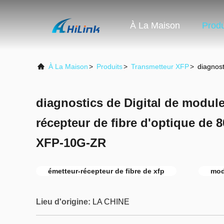
À La Maison
Produ
À La Maison
>
Produits
>
Transmetteur XFP
>
diagnost
diagnostics de Digital de module
récepteur de fibre d'optique de 
XFP-10G-ZR
émetteur-récepteur de fibre de xfp
mod
Lieu d'origine:
LA CHINE