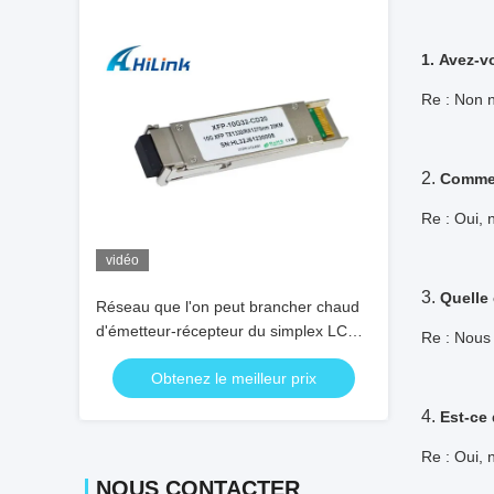
1. Avez-
Re : Non n
2.
Commen
Re : Oui, 
vidéo
3.
Quelle 
Réseau que l'on peut brancher chaud
d'émetteur-récepteur du simplex LC
Re : Nous 
XFP, émetteur-récepteur de fibre de 10
Obtenez le meilleur prix
gigabits
4.
Est-ce
Re : Oui, 
NOUS CONTACTER