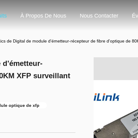
its
À Propos De Nous
Nous Contacter
Év
ics de Digital de module d'émetteur-récepteur de fibre d'optique de 
 d'émetteur-
80KM XFP surveillant
ule optique de xfp