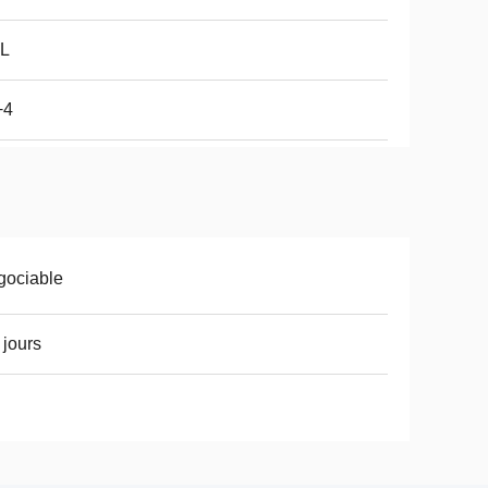
L
+4
gociable
 jours