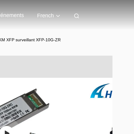
énements
French
80KM XFP surveillant XFP-10G-ZR