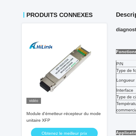
Descri
PRODUITS CONNEXES
diagnost
Fonctionn
P/N
Type de f
Longueur 
Interface
Type de c
vidéo
Températu
commerci
Module d'émetteur-récepteur du mode
unitaire XFP
Applicati
Obtenez le meilleur prix