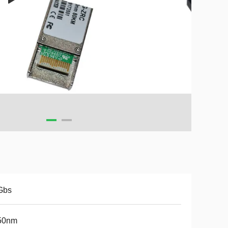
Gbs
50nm