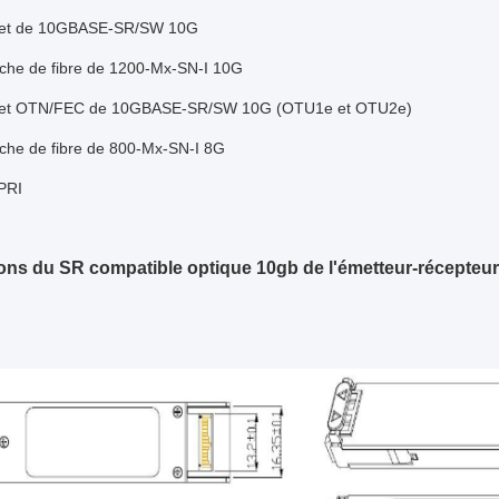
net de 10GBASE-SR/SW 10G
che de fibre de 1200-Mx-SN-I 10G
net OTN/FEC de 10GBASE-SR/SW 10G (OTU1e et OTU2e)
che de fibre de 800-Mx-SN-I 8G
PRI
ns du SR compatible optique 10gb de l'émetteur-récepte