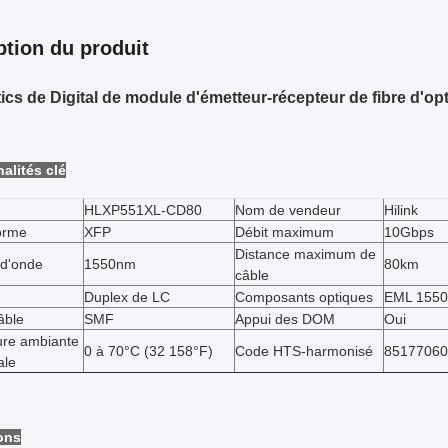
ption du produit
ics de Digital de module d'émetteur-récepteur de fibre d'
alités clé
HLXP551XL-CD80
Nom de vendeur
Hilink
orme
XFP
Débit maximum
10Gbps
Distance maximum de
d'onde
1550nm
80km
câble
Duplex de LC
Composants optiques
EML 155
âble
SMF
Appui des DOM
Oui
re ambiante
0 à 70°C (32 158°F)
Code HTS-harmonisé
85177060
ale
ons