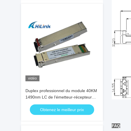
vidéo
Duplex professionnel du module 40KM
1490nm LC de l'émetteur-récepteur
CWDM d'ER 10G XFP avec DDM
Obtenez le meilleur prix
FAQ