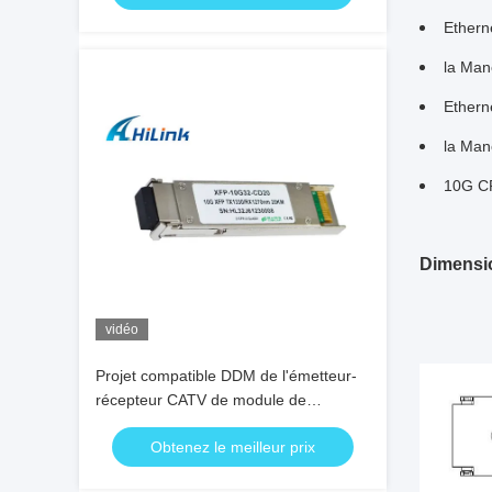
Ether
la Man
Ether
la Man
10G C
Dimensio
vidéo
Projet compatible DDM de l'émetteur-
récepteur CATV de module de
Huawei/genévrier XFP 10G LR FC
Obtenez le meilleur prix