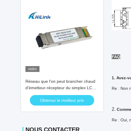
FAQ
vidéo
1. Avez-
Réseau que l'on peut brancher chaud
d'émetteur-récepteur du simplex LC
Re : Non n
XFP, émetteur-récepteur de fibre de 10
Obtenez le meilleur prix
gigabits
2.
Commen
Re : Oui, 
NOUS CONTACTER