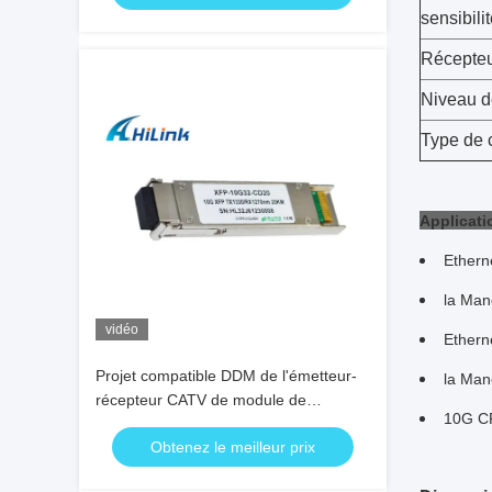
sensibili
Récepte
Niveau d
Type de 
Applicati
Ether
la Man
vidéo
Ether
Projet compatible DDM de l'émetteur-
la Man
récepteur CATV de module de
10G C
Huawei/genévrier XFP 10G LR FC
Obtenez le meilleur prix