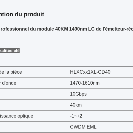
ption du produit
professionnel du module 40KM 1490nm LC de l'émetteur-
alités clé
e la pièce
HLXCxx1XL-CD40
 d'onde
1470-1610nm
10Gbps
40km
issance optique
-1~+2
CWDM EML