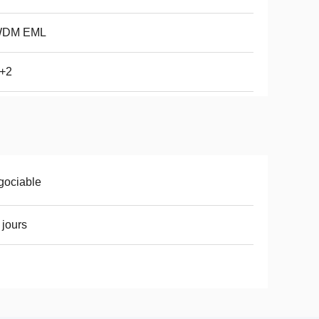
DM EML
~+2
gociable
 jours