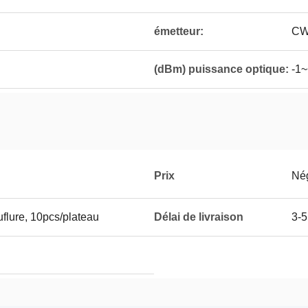
émetteur:
CW
(dBm) puissance optique:
-1
Prix
Né
flure, 10pcs/plateau
Délai de livraison
3-5