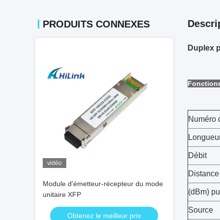
Descri
PRODUITS CONNEXES
Duplex 
Fonctionn
Numéro d
Longueur
Débit
vidéo
Distance
Module d'émetteur-récepteur du mode
(dBm) pu
unitaire XFP
Source
Obtenez le meilleur prix