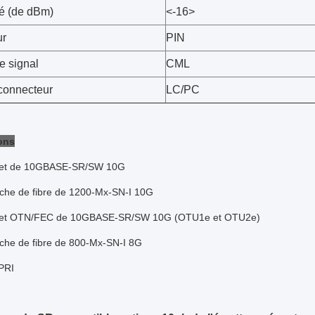
té (de dBm)
<-16>
ur
PIN
e signal
CML
connecteur
LC/PC
ons
net de 10GBASE-SR/SW 10G
che de fibre de 1200-Mx-SN-I 10G
net OTN/FEC de 10GBASE-SR/SW 10G (OTU1e et OTU2e)
che de fibre de 800-Mx-SN-I 8G
PRI