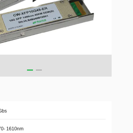
Gbs
70- 1610nm