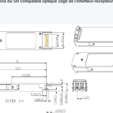
ns du SR compatible optique 10gb de l'émetteur-récepte