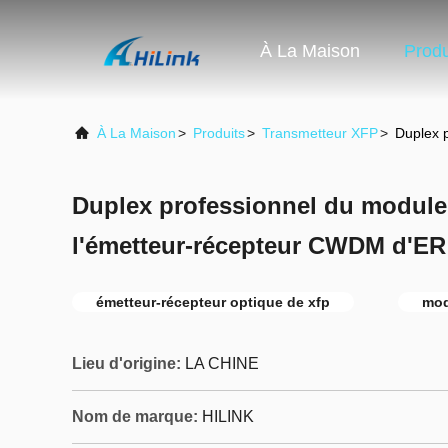
À La Maison
Produ
À La Maison
>
Produits
>
Transmetteur XFP
>
Duplex 
Duplex professionnel du modul
l'émetteur-récepteur CWDM d'E
émetteur-récepteur optique de xfp
mod
Lieu d'origine:
LA CHINE
Nom de marque:
HILINK