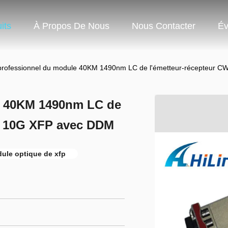
its
À Propos De Nous
Nous Contacter
Év
professionnel du module 40KM 1490nm LC de l'émetteur-récepteur
e 40KM 1490nm LC de
R 10G XFP avec DDM
ule optique de xfp