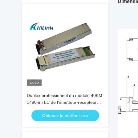
Dimensio
vidéo
Duplex professionnel du module 40KM
1490nm LC de l'émetteur-récepteur
CWDM d'ER 10G XFP avec DDM
Obtenez le meilleur prix