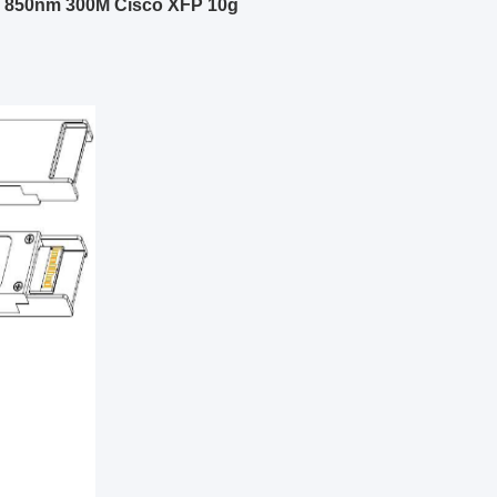
ur 850nm 300M Cisco XFP 10g