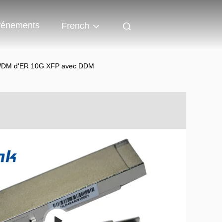
énements
French
 CWDM d'ER 10G XFP avec DDM