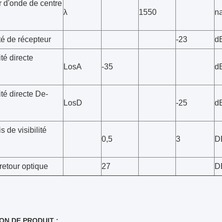
 d'onde de centre
λ
1550
n
té de récepteur
-23
d
ité directe
LosA
-35
d
ité directe De-
LosD
-25
d
s de visibilité
0,5
3
D
retour optique
27
D
ON DE PRODUIT :