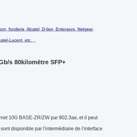
om, fonderie, Alcatel, D-lien, Enterasys, Netgear,
lcatel-Lucent, etc.
Gb/s 80kilomètre SFP+
rnet 10G BASE-ZR/ZW par 802.3ae, et il peut
ont disponible par l'intermédiaire de l'interface