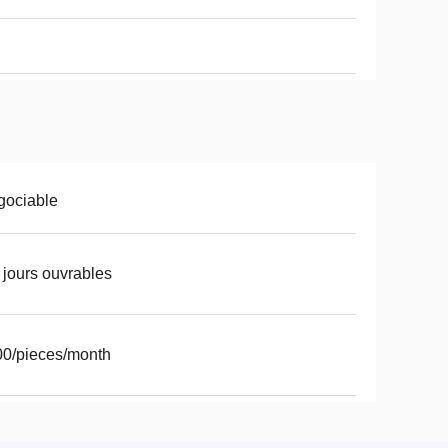
gociable
 jours ouvrables
0/pieces/month