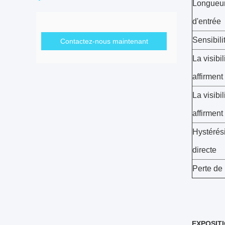
Longueur
d'entrée
Sensibili
Contactez-nous maintenant
La visibil
affirment
La visibil
affirment
Hystérési
directe
Perte de 
EXPOSITI