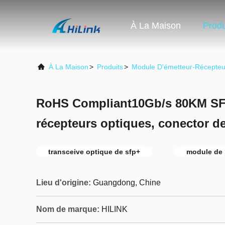
À La Maison
Produ
À La Maison
>
Produits
>
Module D'émetteur-Récepte
RoHS Compliant10Gb/s 80KM SFP
récepteurs optiques, conector 
transceive optique de sfp+
module de 
Lieu d'origine:
Guangdong, Chine
Nom de marque:
HILINK