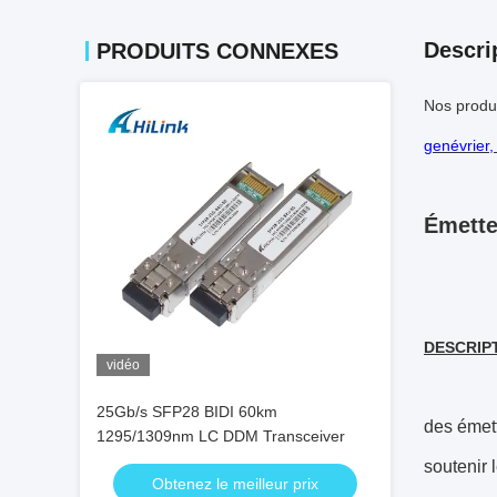
Descri
PRODUITS CONNEXES
Nos produ
genévrier,
Émette
DESCRIPT
vidéo
25Gb/s SFP28 BIDI 60km
des émet
1295/1309nm LC DDM Transceiver
soutenir 
Obtenez le meilleur prix