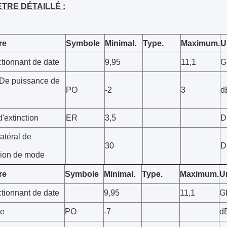
TRE DÉTAILLÉ :
re
Symbole
Minimal.
Type.
Maximum.
U
ctionnant de date
9,95
11,1
G
De puissance de
PO
-2
3
d
'extinction
ER
3,5
D
atéral de
30
D
ion de mode
re
Symbole
Minimal.
Type.
Maximum.
U
ctionnant de date
9,95
11,1
G
ge
PO
-7
d