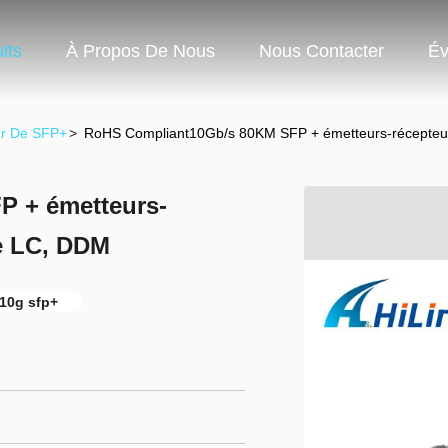
its
À Propos De Nous
Nous Contacter
Év
ur De SFP+
>
RoHS Compliant10Gb/s 80KM SFP + émetteurs-récepteur
 + émetteurs-
de LC, DDM
10g sfp+