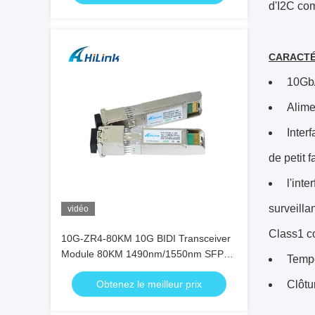
d'I2C co
CARACTÉ
10Gb/
Alime
Inter
de petit 
l'inte
surveilla
vidéo
Class1 c
10G-ZR4-80KM 10G BIDI Transceiver
Module 80KM 1490nm/1550nm SFP+
Tempér
STM-64 WDM 8SFP+ SMF
Obtenez le meilleur prix
Clôtu