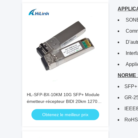
APPLICA
SONE
Commu
D'aut
Interf
Appli
NORME 
SFP+ 
HL-SFP-BX-10KM 10G SFP+ Module
GR-2
émetteur-récepteur BIDI 20km 1270nm
1330nm Connecteur LC RoHS
IEEE8
Obtenez le meilleur prix
RoHS 