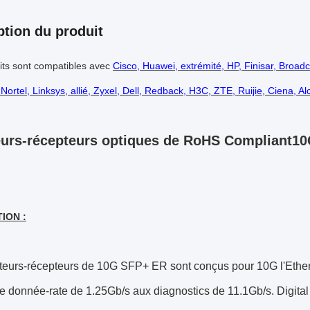
ption du produit
its sont compatibles avec
Cisco, Huawei, extrémité, HP, Finisar, Broadc
 Nortel, Linksys, allié, Zyxel, Dell, Redback, H3C, ZTE, Ruijie, Ciena, A
urs-récepteurs optiques de RoHS Compliant10
ION :
teurs-récepteurs de 10G SFP+ ER sont conçus pour 10G l'Ethe
le donnée-rate de 1.25Gb/s aux diagnostics de 11.1Gb/s. Digital s