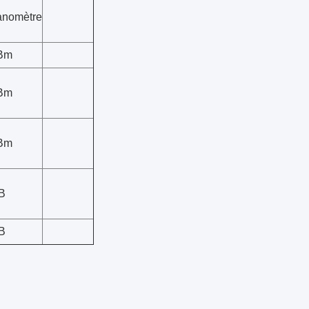
anomètre
Bm
Bm
Bm
B
B