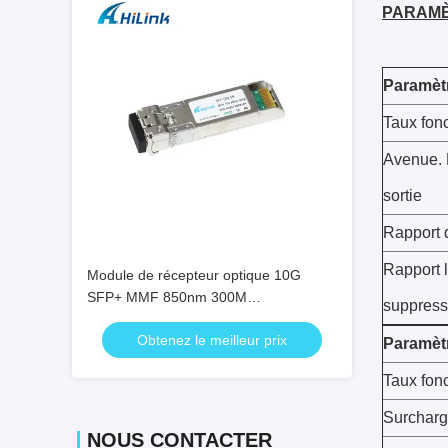
PARAMÈ
Paramèt
Taux fon
Avenue. 
sortie
Rapport d
Rapport l
Module de récepteur optique 10G
SFP+ MMF 850nm 300M
suppress
Transcepteurs optiques DDM SFP-
Obtenez le meilleur prix
10G-SR
Paramèt
Taux fon
Surchar
NOUS CONTACTER