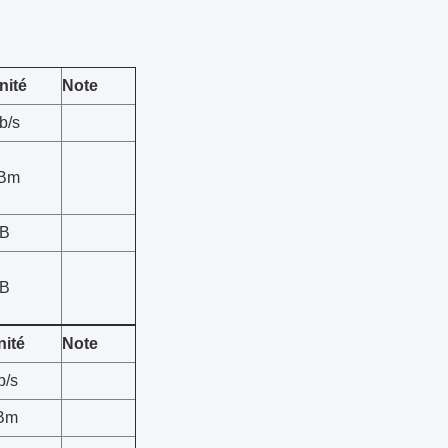
nité
Note
b/s
Bm
B
B
nité
Note
b/s
Bm