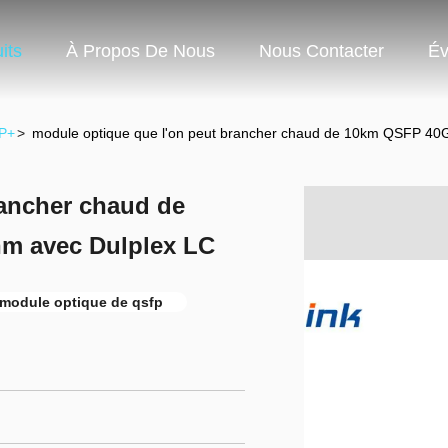
its
À Propos De Nous
Nous Contacter
Év
FP+
>
module optique que l'on peut brancher chaud de 10km QSFP 4
rancher chaud de
m avec Dulplex LC
module optique de qsfp