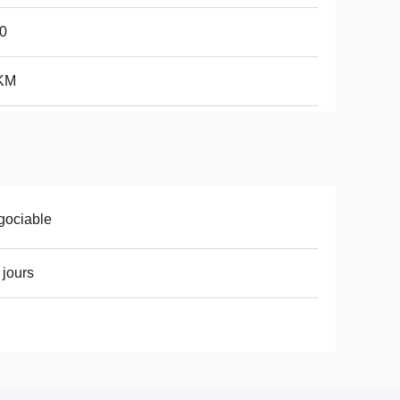
0
KM
gociable
 jours