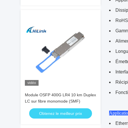
Dissi
RoHS-
Gamme
Alimen
Longu
Émett
Interf
Récip
vidéo
Foncti
Module OSFP 400G LR4 10 km Duplex
LC sur fibre monomode (SMF)
Applicati
Obtenez le meilleur prix
Ether