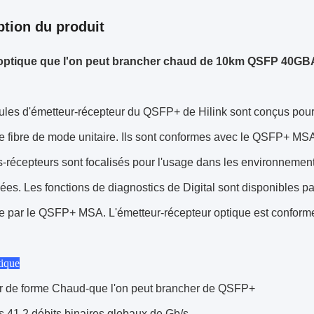
ption du produit
optique que l'on peut brancher chaud de 10km QSFP 40G
les d'émetteur-récepteur du QSFP+ de Hilink sont conçus pour l
e fibre de mode unitaire. Ils sont conformes avec le QSFP+ 
-récepteurs sont focalisés pour l'usage dans les environnements
es. Les fonctions de diagnostics de Digital sont disponibles pa
ue par le QSFP+ MSA. L'émetteur-récepteur optique est confor
tique
ur de forme Chaud-que l'on peut brancher de QSFP+
 41,2 débits binaires globaux de Gb/s