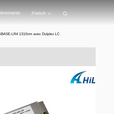
énements
French
0GBASE-LR4 1310nm avec Dulplex LC