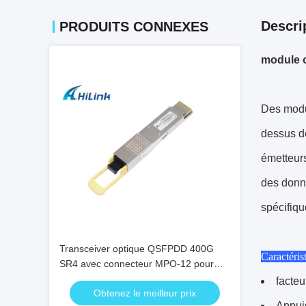
Descri
PRODUITS CONNEXES
module 
Des modu
dessus d
émetteurs
des donné
spécifiq
Transceiver optique QSFPDD 400G
Caractéris
SR4 avec connecteur MPO-12 pour
transmission 100m
facte
Obtenez le meilleur prix
Appuis