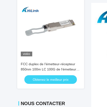
vidéo
FCC duplex de l'émetteur-récepteur
850nm 100m LC 100G de l'émetteur-
récepteur VCSEL OM4 MMF QSFP+
Obtenez le meilleur prix
de QSFP+
NOUS CONTACTER