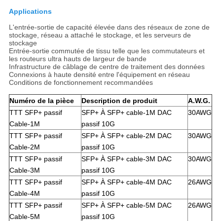
Applications
L'entrée-sortie de capacité élevée dans des réseaux de zone de
stockage, réseau a attaché le stockage, et les serveurs de
stockage
Entrée-sortie commutée de tissu telle que les commutateurs et
les routeurs ultra hauts de largeur de bande
Infrastructure de câblage de centre de traitement des données
Connexions à haute densité entre l'équipement en réseau
Conditions de fonctionnement recommandées
Numéro de la pièce
Description de produit
A.W.G.
TTT SFP+ passif
SFP+ À SFP+ cable-1M DAC
30AWG
Cable-1M
passif 10G
TTT SFP+ passif
SFP+ À SFP+ cable-2M DAC
30AWG
Cable-2M
passif 10G
TTT SFP+ passif
SFP+ À SFP+ cable-3M DAC
30AWG
Cable-3M
passif 10G
TTT SFP+ passif
SFP+ À SFP+ cable-4M DAC
26AWG
Cable-4M
passif 10G
TTT SFP+ passif
SFP+ À SFP+ cable-5M DAC
26AWG
Cable-5M
passif 10G