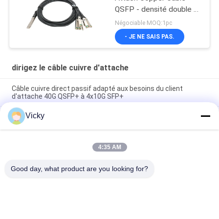
QSFP - densité double à
8*50G 3M
Négociable MOQ:1pc
- JE NE SAIS PAS.
dirigez le câble cuivre d'attache
Câble cuivre direct passif adapté aux besoins du client
d'attache 40G QSFP+ à 4x10G SFP+
Vicky
Câble cuivre Twinax passif 200G QSFP56 compatible avec la
marque, 2M, PVC, câble DAC QSFP56 200G
40G QSFP+ à 4*10G SFP+ 5M Passive Direct Attach Copper
4:35 AM
DAC Cable pour les centres de données Ethernet
10G/40Gigabit
Good day, what product are you looking for?
Catégories populaires
Tous
Module Optique 
Module D'émetteur 