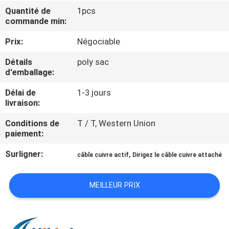
VISITE
Quantité de
1pcs
commande min:
DE
L'USINE
Prix:
Négociable
Détails
poly sac
d'emballage:
CONTRÔLE
DE
Délai de
1-3 jours
livraison:
LA
Conditions de
T / T, Western Union
QUALITÉ
paiement:
Surligner:
,
câble cuivre actif
Dirigez le câble cuivre attaché
NOUS
CONTACTER
MEILLEUR PRIX
NOUVELLES