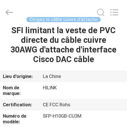
2026
Shenzhen
HiLink
Technology
Co.,Ltd..
Dirigez le câble cuivre d'attache
All
Rights
SFI limitant la veste de PVC
À
Reserved.
directe du câble cuivre
LA
30AWG d'attache d'interface
MAISON
Cisco DAC câble
PRODUITS
Lieu d'origine:
La Chine
À
Nom de
HILINK
PROPOS
marque:
DE
Certification:
CE FCC Rohs
NOUS
Numéro de
SFP-H10GB-CU3M
modèle: