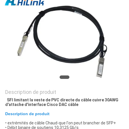
LES
AFFAIRES
DEMANDEZ
UN DEVIS
PLAN
DU
SITE
Description de produit
SFI limitant la veste de PVC directe du câble cuivre 30AWG
POLITIQUE
d'attache d'interface Cisco DAC câble
DE
Description de produit
CONFIDENTIALITÉ
• extrémités de câble Chaud-que l'on peut brancher de SFP+
• Débit binaire de soutiens 10,3125 Gb/s