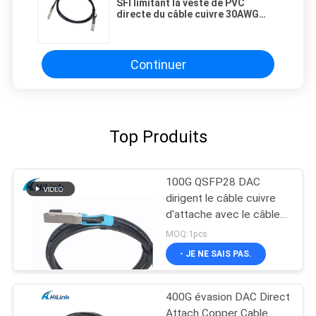
SFI limitant la veste de PVC
directe du câble cuivre 30AWG
d'attache d'interface Cisco DAC
câble
Continuer
Top Produits
100G QSFP28 DAC
dirigent le câble cuivre
d'attache avec le câble
de passif de longueur de
MOQ:1pcs
1m à de 3m
- JE NE SAIS PAS.
400G évasion DAC Direct
Attach Copper Cable