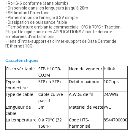
• RoHS-6 conforme (sans plomb)
• Disponible dans les longueurs jusqu'à 20m
• SFI limitant l'interface
• Alimentation de l'énergie 3.3V simple
• Dissipation de puissance faible
• Température ambiante commerciale : 0°C à 70°C • Traction-
étiquette rigide pour des APPLICATIONS à haute densité
améliorées d'installations
• liens d'Intra-support et d'Inter-support de Data Center de
l'Ethernet 10G
Caractéristiques
Cisco véritable
SFP-H10GB-
Nom de vendeur
Hilink
CU3M
Type de
SFP+ à SFP+
Débit maximum
10Gbps
connecteur
Type de câble
Câble cuivre
A.W.G. de fil
24AWG
passif
Longueur de
3m
Matériel de veste
PVC
câble
La température
0 à 70°C (32
Code HTS-
8544700000
158°F)
harmonisé