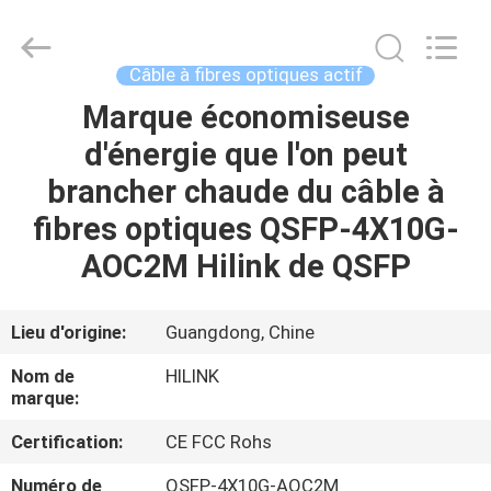
2026
Shenzhen
HiLink
Technology
Co.,Ltd..
Câble à fibres optiques actif
All
Rights
Marque économiseuse
À
Reserved.
d'énergie que l'on peut
LA
brancher chaude du câble à
MAISON
fibres optiques QSFP-4X10G-
PRODUITS
AOC2M Hilink de QSFP
À
Lieu d'origine:
Guangdong, Chine
PROPOS
Nom de
HILINK
DE
marque:
NOUS
Certification:
CE FCC Rohs
Numéro de
QSFP-4X10G-AOC2M