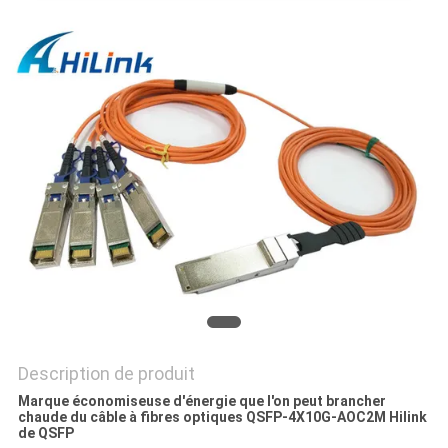
LES
AFFAIRES
DEMANDEZ
UN DEVIS
PLAN
DU
SITE
POLITIQUE
Description de produit
DE
Marque économiseuse d'énergie que l'on peut brancher
chaude du câble à fibres optiques QSFP-4X10G-AOC2M Hilink
CONFIDENTIALITÉ
de QSFP