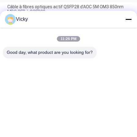
Câble à fibres optiques actif QSFP28 d'AOC 5M OM3 850nm
MPO SFP à QSFP28
Vicky
40G AOC QSFP+ au câble optique actif d'AOC de 4SFP avec la
Manche quatre
11:26 PM
Puissance de SFP28 25G AOC 3M Active Optical Cable moins
que 1W
Good day, what product are you looking for?
Catégories populaires
Tous
Module Optique 
Module D'émetteur 
D'émetteur-
Récepteur De SFP
Récepteur
Module D'émetteur-
Module De CWDM 
Récepteur De SFP+
Mux Demux
Demux De Mux De 
Module De 
Dwdm
L'émetteur-
Récepteur X2
Émetteur-Récepteur 