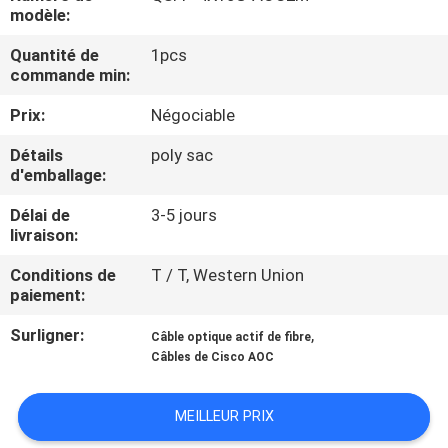
VISITE
modèle:
DE
Quantité de
1pcs
commande min:
L'USINE
Prix:
Négociable
CONTRÔLE
Détails
poly sac
d'emballage:
DE
LA
Délai de
3-5 jours
livraison:
QUALITÉ
Conditions de
T / T, Western Union
paiement:
NOUS
Surligner:
,
Câble optique actif de fibre
CONTACTER
Câbles de Cisco AOC
NOUVELLES
MEILLEUR PRIX