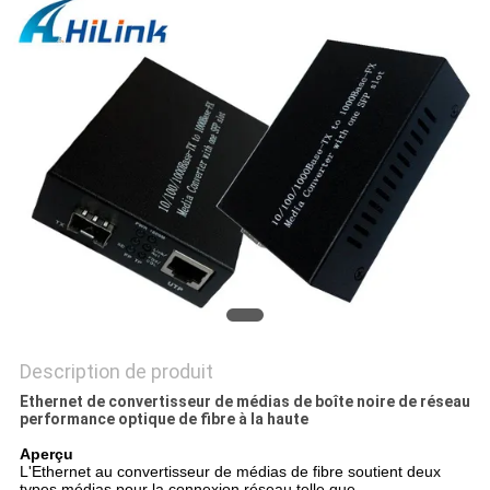
LES
AFFAIRES
DEMANDEZ
UN DEVIS
PLAN
DU
SITE
Description de produit
POLITIQUE
Ethernet de convertisseur de médias de boîte noire de réseau
performance optique de fibre à la haute
DE
Aperçu
CONFIDENTIALITÉ
L'Ethernet au convertisseur de médias de fibre soutient deux
types médias pour la connexion réseau telle que