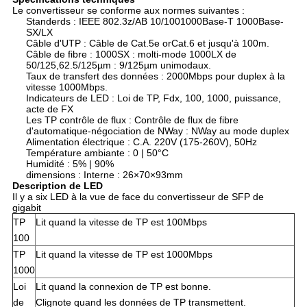
Le convertisseur se conforme aux normes suivantes :
Standerds : IEEE 802.3z/AB 10/1001000Base-T 1000Base-
SX/LX
Câble d'UTP : Câble de Cat.5e orCat.6 et jusqu'à 100m.
Câble de fibre : 1000SX : molti-mode 1000LX de
50/125,62.5/125µm : 9/125µm unimodaux.
Taux de transfert des données : 2000Mbps pour duplex à la
vitesse 1000Mbps.
Indicateurs de LED : Loi de TP, Fdx, 100, 1000, puissance,
acte de FX
Les TP contrôle de flux : Contrôle de flux de fibre
d'automatique-négociation de NWay : NWay au mode duplex
Alimentation électrique : C.A. 220V (175-260V), 50Hz
Température ambiante : 0 | 50°C
Humidité : 5% | 90%
dimensions : Interne : 26×70×93mm
Description de LED
Il y a six LED à la vue de face du convertisseur de SFP de
gigabit
TP
Lit quand la vitesse de TP est 100Mbps
100
TP
Lit quand la vitesse de TP est 1000Mbps
1000
Loi
Lit quand la connexion de TP est bonne.
de
Clignote quand les données de TP transmettent.