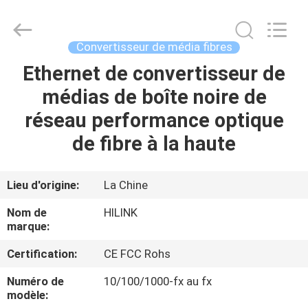
2026
Shenzhen
HiLink
Technology
Co.,Ltd..
Convertisseur de média fibres
All
Rights
Ethernet de convertisseur de
À
Reserved.
médias de boîte noire de
LA
réseau performance optique
MAISON
de fibre à la haute
PRODUITS
Lieu d'origine:
La Chine
À
Nom de
HILINK
PROPOS
marque:
DE
Certification:
CE FCC Rohs
NOUS
Numéro de
10/100/1000-fx au fx
modèle: