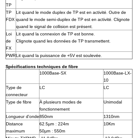
TP
TP
Lit quand le mode duplex de TP est en activité. Outre de
FDX
quand le mode semi-duplex de TP est en activité. Clignote
quand le signal de collision est présent.
Loi
Lit quand la connexion de TP est bonne.
de
Clignote quand les données de TP transmettent.
FX
PWR
Lit quand la puissance de +5V est soulevée.
Spécifications techniques de fibre
1000Base-SX
1000Base-LX-
10
Type de
LC
LC
connecteur
Type de fibre
À plusieurs modes de
Unimodal
fonctionnement
Longueur d'onde
850nm
1310nm
Distance
62.5µm : 224m
10Km
maximum
50µm : 550m