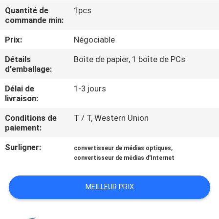
VISITE
Quantité de
1pcs
commande min:
DE
L'USINE
Prix:
Négociable
Détails
Boîte de papier, 1 boîte de PCs
d'emballage:
CONTRÔLE
DE
Délai de
1-3 jours
livraison:
LA
Conditions de
T / T, Western Union
QUALITÉ
paiement:
Surligner:
,
convertisseur de médias optiques
NOUS
convertisseur de médias d'Internet
CONTACTER
MEILLEUR PRIX
NOUVELLES