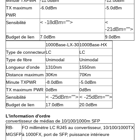
Minute TXPWR
-11.0dBm
-12.0dBm
TX maximum
-6.0dBm
-5.0dBm
PWR
< -18dBm="">
<
Sensibilité
-21dBm="">
Budget de lien
7.0dBm
9.0dBm
1000Base-LX-30
1000Base-HX
Type de connecteur
LC
LC
Type de fibre
Unimodal
Unimodal
Longueur d'onde
1310nm
1550nm
Distance maximum
30Km
70Km
Minute TXPWR
-8.0dBm
-5.0dBm
TX maximum PWR
0dBm
0dBm
< -25dBm="">
< -25dBm="">
Sensibilité
Budget de lien
17.0dBm
20.0dBm
L'information d'ordre
convertisseur de médias de 10/100/1000m SFP
RB-
FO millimètre LC RJ45 au convertisseur, 10/100/1000TX
MGSFP
à 1000FX, port de SFP, puissance intérieure