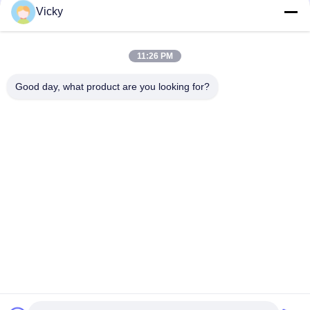
Vicky
Le commutateur Ethernet industriel Hilink à 4 ports
10/100/1000BASE-TX+1000Base-FX
11:26 PM
BIDI WDM Convertisseur multimédia à fibre optique unique
10/100M 1310/1550nm 20km Équipement optique SFP
Good day, what product are you looking for?
Catégories populaires
Tous
Module Optique 
Module D'émetteur 
D'émetteur-
Récepteur De SFP
Récepteur
Module D'émetteur-
Module De CWDM 
Récepteur De SFP+
Mux Demux
Demux De Mux De 
Module De 
Dwdm
L'émetteur-
Récepteur X2
Émetteur-Récepteur 
Transmetteur XFP
De QSFP+