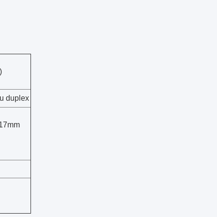
)
u duplex
217mm