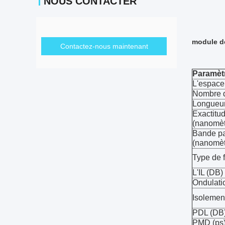
NOUS CONTACTER
module 
Contactez-nous maintenant
Paramèt
L'espace
Nombre 
Longueur
Exactitu
(nanomèt
Bande pa
(nanomèt
Type de f
L'IL (DB)
Ondulati
Isolemen
PDL (DB
PMD (ps