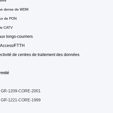
ions
me dense de WDM
ux de PON
de CATV
ux longs-courriers
/Access/FTTH
tivité de centres de traitement des données
rmité
ia GR-1209-CORE-2001
ia GR-1221-CORE-1999