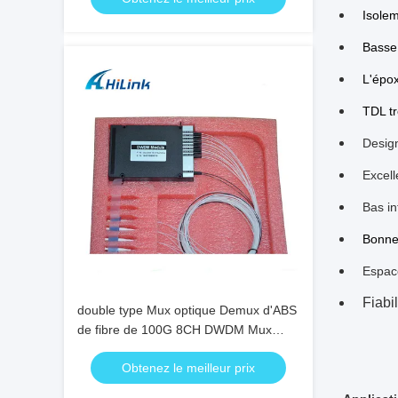
Isole
Basse 
L'épox
TDL tr
Desig
Excell
Bas in
Bonne 
Espac
Fiabil
double type Mux optique Demux d'ABS
de fibre de 100G 8CH DWDM Mux
Demux CH16-CH23
Obtenez le meilleur prix