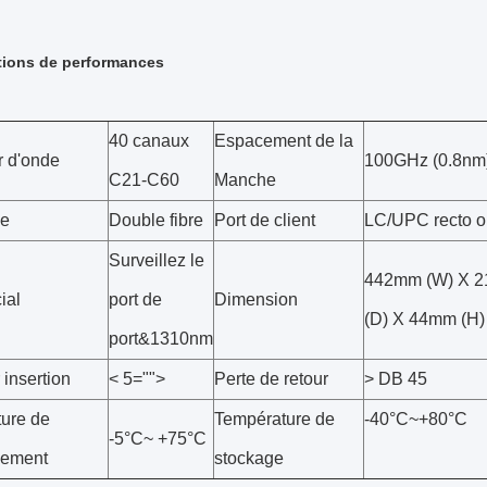
tions de performances
40 canaux
Espacement de la
 d'onde
100GHz (0.8nm
C21-C60
Manche
pe
Double fibre
Port de client
LC/UPC recto o
Surveillez le
442mm (W) X 
ial
port de
Dimension
(D) X 44mm (H)
port&1310nm
 insertion
< 5="">
Perte de retour
> DB 45
ure de
Température de
-40°C~+80°C
-5°C~ +75°C
nement
stockage