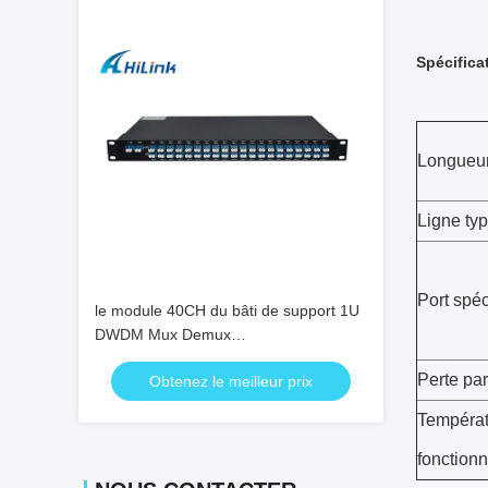
Spécifica
Longueur
Ligne ty
Port spéc
le module 40CH du bâti de support 1U
DWDM Mux Demux
choisissent/doubles fibres
Perte par
Obtenez le meilleur prix
LC/connecteur d'UPC
Températ
fonction