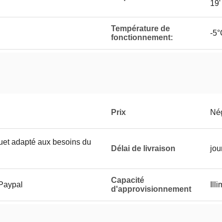
19'
Température de
-5
fonctionnement:
Prix
Né
quet adapté aux besoins du
Délai de livraison
jou
Capacité
 Paypal
Ill
d'approvisionnement