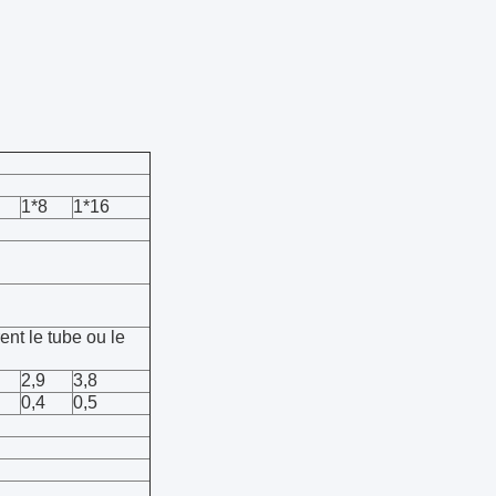
1*8
1*16
t le tube ou le
2,9
3,8
0,4
0,5