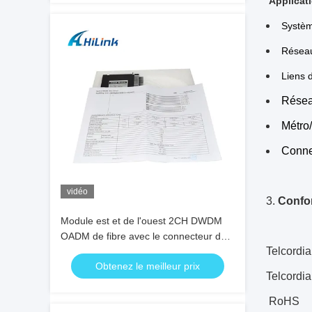
Applicat
Systè
Résea
Liens 
Résea
Métro
Connec
vidéo
3.
Confo
Module est et de l'ouest 2CH DWDM
OADM de fibre avec le connecteur de
Telcord
Sc RPA
Obtenez le meilleur prix
Telcord
RoHS