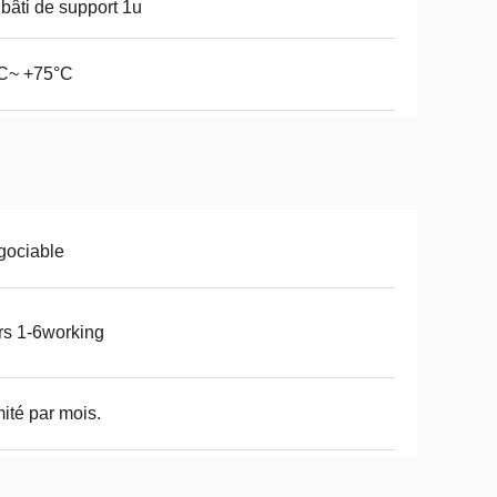
 bâti de support 1u
°C~ +75°C
gociable
rs 1-6working
imité par mois.