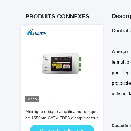
Descri
PRODUITS CONNEXES
Contrat 
Aperçu
le multip
pour l'ép
protocol
utilisant
vidéo
Mini ligne optique amplificateur optique
de 1550nm CATV EDFA d'amplificateur
Caractéri
Obtenez le meilleur prix