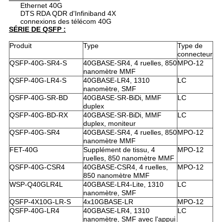
Ethernet 40G
DTS RDA QDR d'Infiniband 4X
connexions des télécom 40G
SÉRIE DE QSFP :
Produit
Type
Type de
connecteur
QSFP-40G-SR4-S
40GBASE-SR4, 4 ruelles, 850
MPO-12
nanomètre MMF
QSFP-40G-LR4-S
40GBASE-LR4, 1310
LC
nanomètre, SMF
QSFP-40G-SR-BD
40GBASE-SR-BiDi, MMF
LC
duplex
QSFP-40G-BD-RX
40GBASE-SR-BiDi, MMF
LC
duplex, moniteur
QSFP-40G-SR4
40GBASE-SR4, 4 ruelles, 850
MPO-12
nanomètre MMF
FET-40G
Supplément de tissu, 4
MPO-12
ruelles, 850 nanomètre MMF
QSFP-40G-CSR4
40GBASE-CSR4, 4 ruelles,
MPO-12
850 nanomètre MMF
WSP-Q40GLR4L
40GBASE-LR4-Lite, 1310
LC
nanomètre, SMF
QSFP-4X10G-LR-S
4x10GBASE-LR
MPO-12
QSFP-40G-LR4
40GBASE-LR4, 1310
LC
nanomètre, SMF avec l'appui