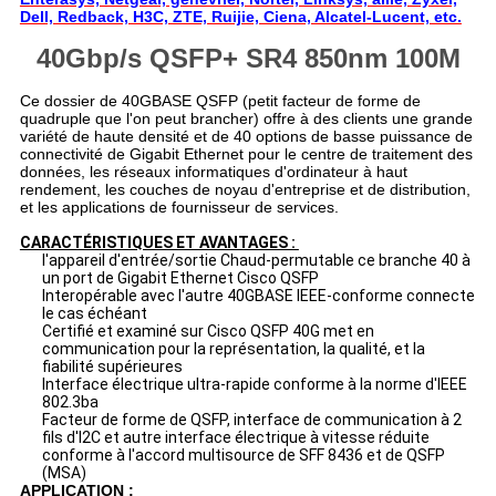
Dell, Redback, H3C, ZTE, Ruijie, Ciena, Alcatel-Lucent, etc.
40Gbp/s QSFP+ SR4 850nm 100M
Ce dossier de 40GBASE QSFP (petit facteur de forme de
quadruple que l'on peut brancher) offre à des clients une grande
variété de haute densité et de 40 options de basse puissance de
connectivité de Gigabit Ethernet pour le centre de traitement des
données, les réseaux informatiques d'ordinateur à haut
rendement, les couches de noyau d'entreprise et de distribution,
et les applications de fournisseur de services.
CARACTÉRISTIQUES ET AVANTAGES :
l'appareil d'entrée/sortie Chaud-permutable ce branche 40 à
un port de Gigabit Ethernet Cisco QSFP
Interopérable avec l'autre 40GBASE IEEE-conforme connecte
le cas échéant
Certifié et examiné sur Cisco QSFP 40G met en
communication pour la représentation, la qualité, et la
fiabilité supérieures
Interface électrique ultra-rapide conforme à la norme d'IEEE
802.3ba
Facteur de forme de QSFP, interface de communication à 2
fils d'I2C et autre interface électrique à vitesse réduite
conforme à l'accord multisource de SFF 8436 et de QSFP
(MSA)
APPLICATION :