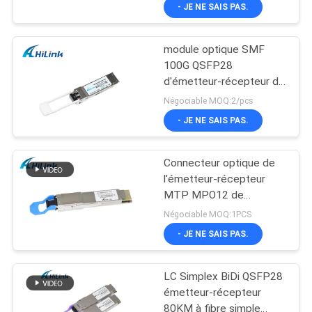
LR4 25KM
- JE NE SAIS PAS.
module optique SMF
100G QSFP28
d'émetteur-récepteur de
1310nm LC
Négociable MOQ:2/pcs
- JE NE SAIS PAS.
Connecteur optique de
l'émetteur-récepteur
MTP MPO12 de
QSFPDD DR4 400G pour
Négociable MOQ:1PCS
5G Data Center
- JE NE SAIS PAS.
LC Simplex BiDi QSFP28
émetteur-récepteur
80KM à fibre simple