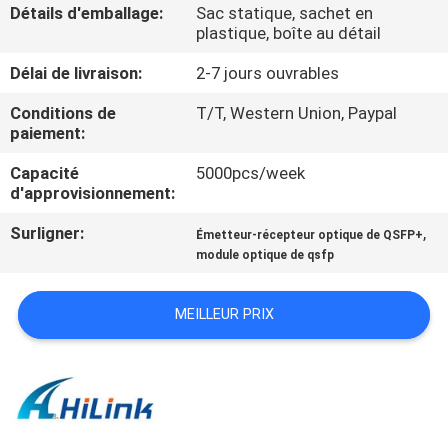
VISITE
Détails d'emballage:
Sac statique, sachet en
plastique, boîte au détail
DE
Délai de livraison:
2-7 jours ouvrables
L'USINE
Conditions de
T/T, Western Union, Paypal
paiement:
CONTRÔLE
Capacité
5000pcs/week
DE
d'approvisionnement:
LA
Surligner:
,
Émetteur-récepteur optique de QSFP+
QUALITÉ
module optique de qsfp
NOUS
MEILLEUR PRIX
CONTACTER
NOUVELLES