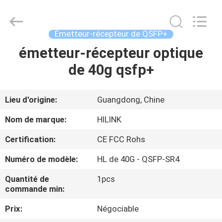
2026
Shenzhen
HiLink
Technology
Co.,Ltd..
Émetteur-récepteur de QSFP+
All
Rights
émetteur-récepteur optique
À
Reserved.
de 40g qsfp+
LA
MAISON
Lieu d'origine:
Guangdong, Chine
PRODUITS
Nom de marque:
HILINK
Certification:
CE FCC Rohs
À
Numéro de modèle:
HL de 40G - QSFP-SR4
PROPOS
Quantité de
1pcs
DE
commande min:
NOUS
Prix:
Négociable