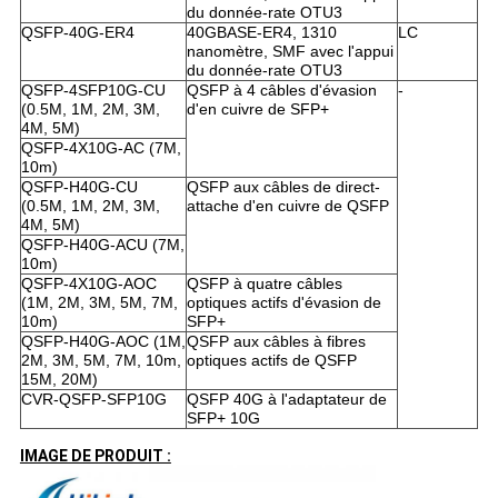
du donnée-rate OTU3
QSFP-40G-ER4
40GBASE-ER4, 1310
LC
nanomètre, SMF avec l'appui
du donnée-rate OTU3
QSFP-4SFP10G-CU
QSFP à 4 câbles d'évasion
-
(0.5M, 1M, 2M, 3M,
d'en cuivre de SFP+
4M, 5M)
QSFP-4X10G-AC (7M,
10m)
QSFP-H40G-CU
QSFP aux câbles de direct-
(0.5M, 1M, 2M, 3M,
attache d'en cuivre de QSFP
4M, 5M)
QSFP-H40G-ACU (7M,
10m)
QSFP-4X10G-AOC
QSFP à quatre câbles
(1M, 2M, 3M, 5M, 7M,
optiques actifs d'évasion de
10m)
SFP+
QSFP-H40G-AOC (1M,
QSFP aux câbles à fibres
2M, 3M, 5M, 7M, 10m,
optiques actifs de QSFP
15M, 20M)
CVR-QSFP-SFP10G
QSFP 40G à l'adaptateur de
SFP+ 10G
IMAGE DE PRODUIT :