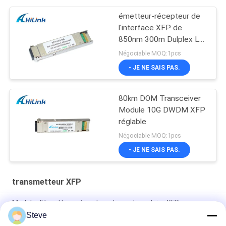
émetteur-récepteur de
l'interface XFP de
850nm 300m Dulplex LC
XFP-10G-SR MMF
Négociable MOQ:1pcs
- JE NE SAIS PAS.
80km DOM Transceiver
Module 10G DWDM XFP
réglable
Négociable MOQ:1pcs
- JE NE SAIS PAS.
transmetteur XFP
Module d'émetteur-récepteur du mode unitaire XFP
Steve
Projet compatible DDM de l'émetteur-récepteur CATV de