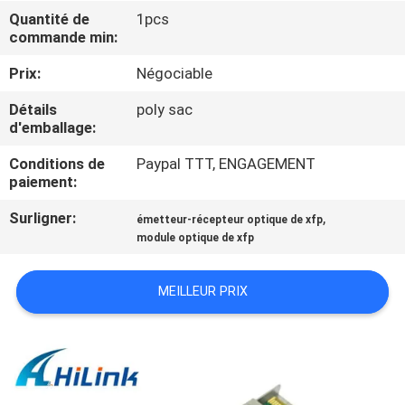
VISITE
Quantité de
1pcs
commande min:
DE
L'USINE
Prix:
Négociable
Détails
poly sac
d'emballage:
CONTRÔLE
DE
Conditions de
Paypal TTT, ENGAGEMENT
paiement:
LA
Surligner:
,
émetteur-récepteur optique de xfp
QUALITÉ
module optique de xfp
NOUS
MEILLEUR PRIX
CONTACTER
NOUVELLES