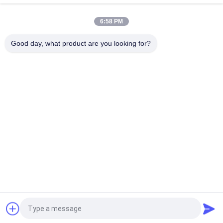
module de Huawei/genévrier XFP 10G LR FC
6:58 PM
Sensibilité optique simple de récepteur de Gigabit Ethernet
-14dBm d'émetteur-récepteur de module de XFP
Good day, what product are you looking for?
Catégories populaires
Tous
Module Optique 
Module D'émetteur 
D'émetteur-
Récepteur De SFP
Récepteur
Module D'émetteur-
Module De CWDM 
Récepteur De SFP+
Mux Demux
Demux De Mux De 
Module De 
Dwdm
L'émetteur-
Récepteur X2
Émetteur-Récepteur 
Transmetteur XFP
De QSFP+
Demandez un devis