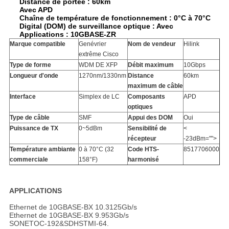
Distance de portée : 60km
Avec APD
Chaîne de température de fonctionnement : 0°C à 70°C
Digital (DOM) de surveillance optique : Avec
Applications : 10GBASE-ZR
Marque compatible
Genévrier
Nom de vendeur
Hilink
extrême Cisco
Type de forme
WDM DE XFP
Débit maximum
10Gbps
Longueur d'onde
1270nm/1330nm
Distance
60km
maximum de câble
Interface
Simplex de LC
Composants
APD
optiques
Type de câble
SMF
Appui des DOM
Oui
Puissance de TX
0~5dBm
Sensibilité de
<
récepteur
-23dBm="">
Température ambiante
0 à 70°C (32
Code HTS-
8517706000
commerciale
158°F)
harmonisé
APPLICATIONS
Ethernet
de 10GBASE-BX
10.3125Gb/s
Ethernet
de 10GBASE-BX
9.953Gb/s
SONETOC-192&SDHSTMI-64.