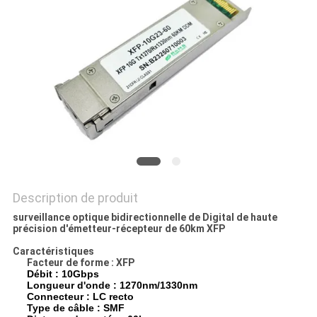
LES
AFFAIRES
DEMANDEZ
UN DEVIS
PLAN
DU
Description de produit
SITE
surveillance optique bidirectionnelle de Digital de haute
précision d'émetteur-récepteur de 60km XFP
POLITIQUE
Caractéristiques
Facteur de forme : XFP
DE
Débit : 10Gbps
Longueur d'onde : 1270nm/1330nm
CONFIDENTIALITÉ
Connecteur : LC recto
Type de câble : SMF