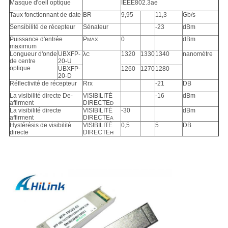
Masque d'oeil optique
IEEE802.3ae
Taux fonctionnant de date
BR
9,95
11,3
Gb/s
Sensibilité de récepteur
Sénateur
-23
dBm
Puissance d'entrée
P
0
dBm
MAX
maximum
Longueur d'onde
UBXFP-
λ
1320
1330
1340
nanomètre
C
de centre
20-U
optique
UBXFP-
1260
1270
1280
20-D
Réflectivité de récepteur
Rrx
-21
DB
La visibilité directe De-
VISIBILITÉ
-16
dBm
affirment
DIRECTE
D
La visibilité directe
VISIBILITÉ
-30
dBm
affirment
DIRECTE
A
Hystérésis de visibilité
VISIBILITÉ
0,5
5
DB
directe
DIRECTE
H