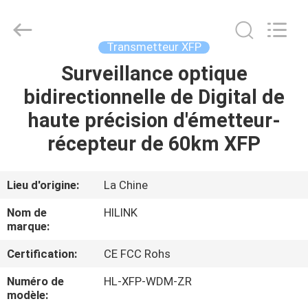
2026
Shenzhen
HiLink
Technology
Co.,Ltd..
Transmetteur XFP
All
Rights
Surveillance optique
À
Reserved.
bidirectionnelle de Digital de
LA
haute précision d'émetteur-
MAISON
récepteur de 60km XFP
PRODUITS
Lieu d'origine:
La Chine
À
Nom de
HILINK
PROPOS
marque:
DE
Certification:
CE FCC Rohs
NOUS
Numéro de
HL-XFP-WDM-ZR
modèle: