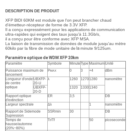
DESCRIPTION
DE PRODUIT
XFP BIDI 60KM est module que l'on peut brancher chaud
d'émetteur-récepteur de forme de 3.3V XFP.
Il a conçu expressément pour les applications de communication
ultra-rapides qui exigent des taux jusqu'à 11.3Gb/s,
il a conçu
pour être conforme avec XFP
MSA.
La liaison de transmission de données
de module
jusqu'
au mètre
60kilo par la fibre
de mode
unitaire
de
la
minute
9/125um.
Paramètre optique de WDM XFP 20km
Paramètre
Symbole
Minute
Type
Maximum
Unité
Puissance maximum de
P
0
3
+4
dBm
MAX
lancement
Longueur d'onde
UBXFP-
λ
1260
1270
1280
nanomètre
de centre
20-U
optique
UBXFP-
1320
1330
1340
20-D
Rapport optique
ER
3,5
DB
d'extinction
Largeur spectrale
Δλ
1
nanomètre
Rapport de Sidemode
SSRmin
30
DB
Supression
Temps de
Tr/Tf
50
picoseconde
hausse/automne
(20%~80%)