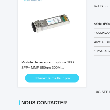
RoHS con
série d'é
155M/622
4/2/1G BI
1.25G 40
Module de récepteur optique 10G
SFP+ MMF 850nm 300M
Transcepteurs optiques DDM SFP-
Obtenez le meilleur prix
10G-SR
10G SFP 
NOUS CONTACTER