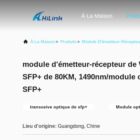
À La Maison
Produ
À La Maison
>
Produits
>
Module D'émetteur-Récepte
module d'émetteur-récepteur d
SFP+ de 80KM, 1490nm/module 
SFP+
transceive optique de sfp+
Module opt
Lieu d'origine:
Guangdong, Chine