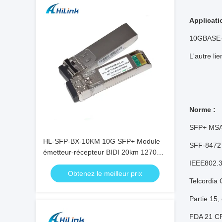
Applicati
10GBASE-
L'autre li
Norme :
SFP+ MSA
HL-SFP-BX-10KM 10G SFP+ Module
SFF-8472 
émetteur-récepteur BIDI 20km 1270nm
1330nm Connecteur LC RoHS
IEEE802.3
Obtenez le meilleur prix
Telcordia
Partie 15
FDA 21 CF