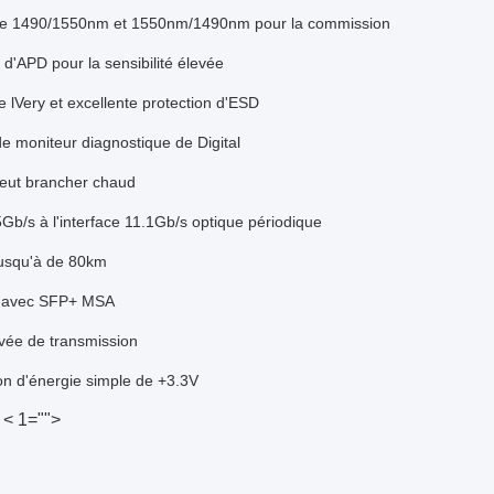
que 1490/1550nm et 1550nm/1490nm pour la commission
d'APD pour la sensibilité élevée
 lVery et excellente protection d'ESD
de moniteur diagnostique de Digital
peut brancher chaud
Gb/s à l'interface 11.1Gb/s optique périodique
jusqu'à de 80km
 avec SFP+ MSA
vée de transmission
on d'énergie simple de +3.3V
< 1="">