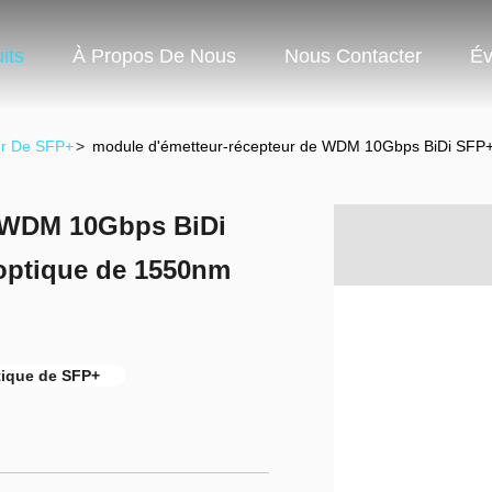
its
À Propos De Nous
Nous Contacter
Év
ur De SFP+
>
module d'émetteur-récepteur de WDM 10Gbps BiDi SFP
e WDM 10Gbps BiDi
optique de 1550nm
ique de SFP+