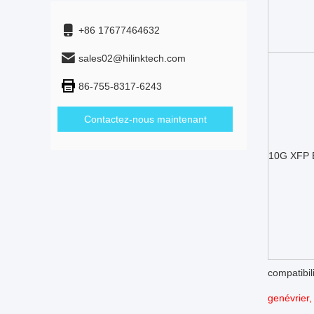
+86 17677464632
sales02@hilinktech.com
86-755-8317-6243
Contactez-nous maintenant
10G XFP 
compatibil
genévrier, 