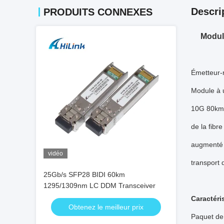
Descri
PRODUITS CONNEXES
Modul
Émetteur-
Module à 
10G 80km 
de la fibr
augmenté 
vidéo
transport
25Gb/s SFP28 BIDI 60km
1295/1309nm LC DDM Transceiver
Caractéri
Obtenez le meilleur prix
Paquet de