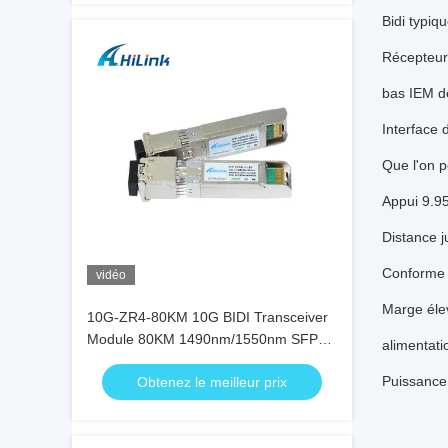
Bidi typi
Récepteur 
bas IEM de
Interface 
Que l'on 
Appui 9.95
Distance 
Conforme
vidéo
Marge éle
10G-ZR4-80KM 10G BIDI Transceiver
Module 80KM 1490nm/1550nm SFP+
alimentati
STM-64 WDM 8SFP+ SMF
Puissance
Obtenez le meilleur prix