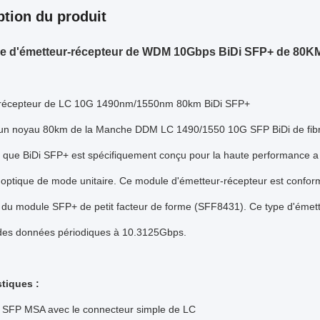
ption du produit
e d'émetteur-récepteur de WDM 10Gbps BiDi SFP+ de 80K
récepteur de LC 10G 1490nm/1550nm 80km BiDi SFP+
un noyau 80km de la Manche DDM LC 1490/1550 10G SFP BiDi de fib
que BiDi SFP+ est spécifiquement conçu pour la haute performance a 
e optique de mode unitaire. Ce module d'émetteur-récepteur est confor
du module SFP+ de petit facteur de forme (SFF8431). Ce type d'émette
 des données périodiques à 10.3125Gbps.
stiques :
 SFP MSA avec le connecteur simple de LC