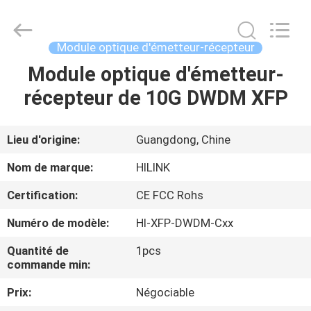
2026
Shenzhen
HiLink
Technology
Co.,Ltd..
Module optique d'émetteur-récepteur
All
Rights
Module optique d'émetteur-
À
Reserved.
récepteur de 10G DWDM XFP
LA
MAISON
Lieu d'origine:
Guangdong, Chine
PRODUITS
Nom de marque:
HILINK
Certification:
CE FCC Rohs
À
Numéro de modèle:
Hl-XFP-DWDM-Cxx
PROPOS
Quantité de
1pcs
DE
commande min:
NOUS
Prix:
Négociable