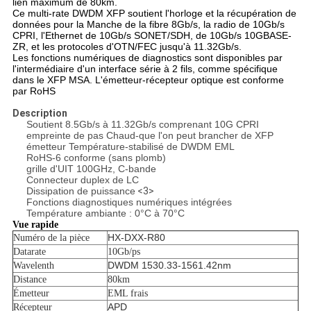
lien maximum de 80km.
Ce multi-rate DWDM XFP soutient l'horloge et la récupération de
données pour la Manche de la fibre 8Gb/s, la radio de 10Gb/s
CPRI, l'Ethernet de 10Gb/s SONET/SDH, de 10Gb/s 10GBASE-
ZR, et les protocoles d'OTN/FEC jusqu'à 11.32Gb/s.
Les fonctions numériques de diagnostics sont disponibles par
l'intermédiaire d'un interface série à 2 fils, comme spécifique
dans le XFP MSA. L'émetteur-récepteur optique est conforme
par RoHS
Description
Soutient 8.5Gb/s à 11.32Gb/s comprenant 10G CPRI
empreinte de pas Chaud-que l'on peut brancher de XFP
émetteur Température-stabilisé de DWDM EML
RoHS-6 conforme (sans plomb)
grille d'UIT 100GHz, C-bande
Connecteur duplex de LC
Dissipation de puissance
<3>
Fonctions diagnostiques numériques intégrées
Température ambiante : 0°C à 70°C
Vue rapide
HX-DXX-R80
Numéro de la pièce
Datarate
10Gb/ps
DWDM 1530.33-1561.42nm
Wavelenth
Distance
80km
Émetteur
EML frais
APD
Récepteur