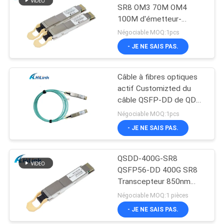
SR8 OM3 70M OM4
100M d'émetteur-
récepteur de MMF SFP
Négociable MOQ:1pcs
- JE NE SAIS PAS.
Câble à fibres optiques
actif Customizted du
câble QSFP-DD de QDD-
400G-AOC 5M 400G AOC
Négociable MOQ:1pcs
- JE NE SAIS PAS.
QSDD-400G-SR8
QSFP56-DD 400G SR8
Transcepteur 850nm
150M MPT/MPO-16
Négociable MOQ:1 pièces
DOM
- JE NE SAIS PAS.