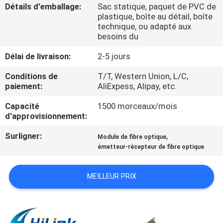
VISITE
Détails d'emballage:
Sac statique, paquet de PVC de
plastique, boîte au détail, boîte
DE
technique, ou adapté aux
besoins du
L'USINE
Délai de livraison:
2-5 jours
CONTRÔLE
Conditions de
T/T, Western Union, L/C,
paiement:
AliExpess, Alipay, etc.
DE
LA
Capacité
1500 morceaux/mois
d'approvisionnement:
QUALITÉ
Surligner:
,
Module de fibre optique
émetteur-récepteur de fibre optique
NOUS
CONTACTER
MEILLEUR PRIX
NOUVELLES