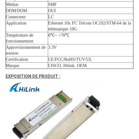
Médias
SMF
DDM/DOM
OUI
Connecteur
LC
Application
Ethernet 10x FC Telcom OC192/STM-64 de la
télématique 10G
Température de
0℃~ +70℃
fonctionnement
Approvisionnement de
3.3V
tension
Certification
CE/FCC/RoHS/TUV/UL
Marque
CISCO, Hilink, OEM
EXPOSITION DE PRODUIT :