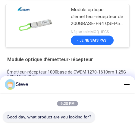
Module optique
d'émetteur-récepteur de
200GBASE-FR4 QSFP56
1310nm 2km DOM
Négociable MOQ:1PCS
Duplex LC SMF
- JE NE SAIS PAS.
Module optique d'émetteur-récepteur
Émetteur-récepteur 1000base de CWDM 1270-1610nm 1.25G
80KM SFP SMF
Steve
duplex que l'on peut brancher chaud LC 40Gb/s d'émetteur-
récepteur optique d'Ethernet de 60km QSFP+
9:28 PM
Modules optiques Hilink 100G QSFP28 SR4 100M FTTX
d'émetteur-récepteur de connecteur de MPO
Good day, what product are you looking for?
Catégories populaires
Tous