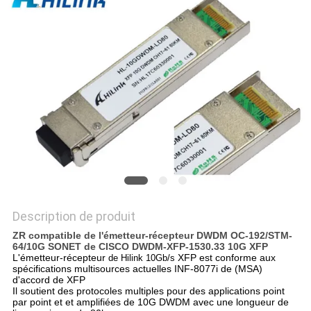
LES
AFFAIRES
DEMANDEZ
UN DEVIS
PLAN
DU
SITE
Description de produit
ZR compatible de l'émetteur-récepteur DWDM OC-192/STM-
POLITIQUE
64/10G SONET de CISCO DWDM-XFP-1530.33 10G XFP
L'émetteur-récepteur
XFP est conforme aux
de Hilink 10Gb/s
DE
spécifications multisources actuelles INF-8077i de (MSA)
d'accord de XFP
CONFIDENTIALITÉ
Il soutient des protocoles multiples pour des applications point
par point et et amplifiées de 10G DWDM avec une longueur de