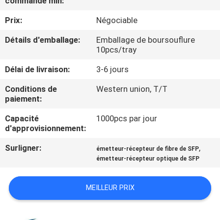
commande min:
VISITE
Prix:
Négociable
DE
L'USINE
Détails d'emballage:
Emballage de boursouflure
10pcs/tray
Délai de livraison:
3-6 jours
CONTRÔLE
DE
Conditions de
Western union, T/T
paiement:
LA
Capacité
1000pcs par jour
QUALITÉ
d'approvisionnement:
Surligner:
,
émetteur-récepteur de fibre de SFP
NOUS
émetteur-récepteur optique de SFP
CONTACTER
MEILLEUR PRIX
NOUVELLES