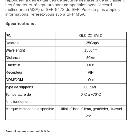
répondent à des exigences de sécurité des lasers de la classe I.
Les émetteurs-récepteurs sont compatibles avec l'accord
multisource (MSA) et SFF-8472 de SFP. Pour de plus amples
informations, référez-vous svp à SFP MSA.
Spécifications :
P/N
GLC-ZX-SM-C
Datarate
1.25Gbps
Wavelenght
1550nm
Distance
80km
Émetteur
DFB
Récepteur
PIN
DDM/DOM
Oui
Type de supports
LC SMF
Température de
0°C à +70°C
fonctionnement
Marque compatible disponible
Hilink, Cisco, Ciena, genévrier, Huawei
etc….
Avantages compétitifs :