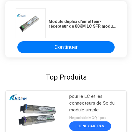
Module duplex d'émetteur-
récepteur de 80KM LC SFP, module
GLC-ZX-SM de SFP de mode
unitaire
Continuer
Top Produits
pour le LC et les
connecteurs de Sc du
module simple
d'émetteur-récepteur de
Négociable MOQ:1pcs
WDM SFP de la fibre
- JE NE SAIS PAS.
1.25G SFP