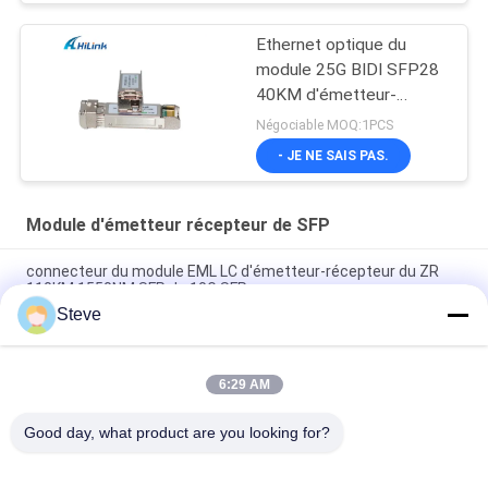
Ethernet optique du
module 25G BIDI SFP28
40KM d'émetteur-
récepteur de 25Gb/s
Négociable MOQ:1PCS
SFP28 BIDI 40km
- JE NE SAIS PAS.
Module d'émetteur récepteur de SFP
connecteur du module EML LC d'émetteur-récepteur du ZR
110KM 1550NM SFP de 10G SFP+
Steve
Longue distance 100KM de module de fibre optique de la fibre
100G de Deplex LC SM avec DDM
6:29 AM
Module émetteur-récepteur SFP 10G 850nm 300M double
connecteur LC SFP-10G-SR
Good day, what product are you looking for?
Catégories populaires
Tous