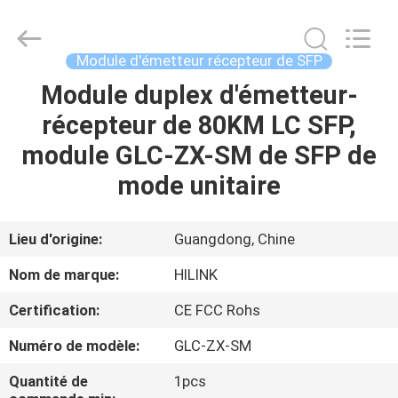
2026
Shenzhen
HiLink
Technology
Co.,Ltd..
Module d'émetteur récepteur de SFP
All
Rights
Module duplex d'émetteur-
À
Reserved.
récepteur de 80KM LC SFP,
LA
module GLC-ZX-SM de SFP de
MAISON
mode unitaire
PRODUITS
Lieu d'origine:
Guangdong, Chine
À
Nom de marque:
HILINK
PROPOS
Certification:
CE FCC Rohs
DE
Numéro de modèle:
GLC-ZX-SM
NOUS
Quantité de
1pcs