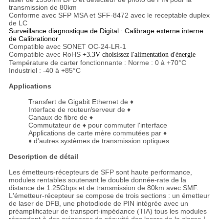
transmission de 80km
Conforme avec SFP MSA et SFF-8472 avec le receptable duplex
de LC
Surveillance diagnostique de Digital : Calibrage externe interne
de Calibrationor
Compatible avec SONET OC-24-LR-1
Compatible avec RoHS
+3.3V choisissez l'alimentation d'énergie
Température de carter fonctionnante : Norme : 0 à +70°C
Industriel : -40 à +85°C
Applications
Transfert
de Gigabit Ethernet de ♦
Interface
de routeur/serveur de ♦
Canaux
de fibre de ♦
Commutateur
de ♦ pour commuter l'interface
Applications
de carte mère commutées par ♦
♦
d'autres systèmes de transmission optiques
Description de détail
Les émetteurs-récepteurs de SFP sont haute performance,
modules rentables soutenant le double donnée-rate de la
distance de 1.25Gbps et de transmission de 80km avec SMF.
L'émetteur-récepteur se compose de trois sections : un émetteur
de laser de DFB, une photodiode de PIN intégrée avec un
préamplificateur de transport-impédance (TIA) tous les modules