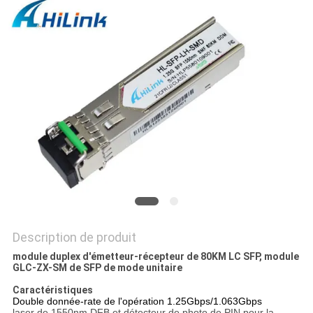
LES
AFFAIRES
DEMANDEZ
UN DEVIS
PLAN
DU
SITE
Description de produit
POLITIQUE
module duplex d'émetteur-récepteur de 80KM LC SFP, module
GLC-ZX-SM de SFP de mode unitaire
DE
Caractéristiques
CONFIDENTIALITÉ
Double donnée-rate de l'opération 1.25Gbps/1.063Gbps
laser de 1550nm DFB et détecteur de photo de PIN pour la