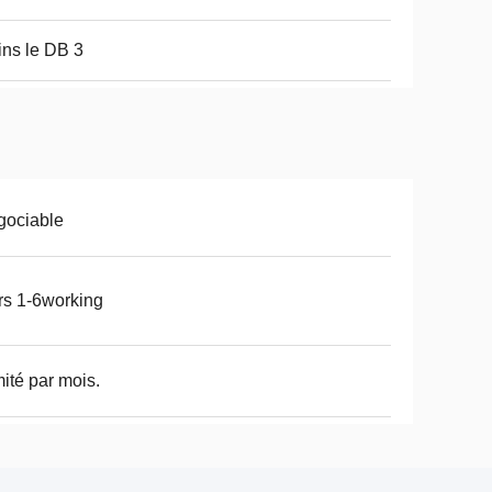
ns le DB 3
gociable
rs 1-6working
imité par mois.