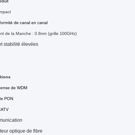
éduit
mpact
ormité de canal en canal
t de la Manche : 0.8nm (grille 100GHz)
et stabilité élevées
ations
dense de WDM
de PON
CATV
unication
teur optique de fibre