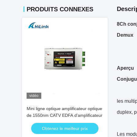
Descri
PRODUITS CONNEXES
8Ch conj
Demux
Aperçu
Conjugue
vidéo
les mult
Mini ligne optique amplificateur optique
duplex, p
de 1550nm CATV EDFA d'amplificateur
Obtenez le meilleur prix
Les modu