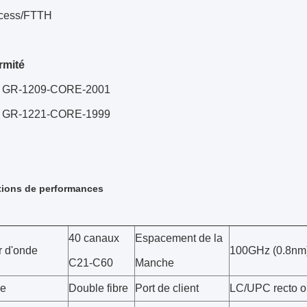
ccess/FTTH
rmité
ia GR-1209-CORE-2001
ia GR-1221-CORE-1999
tions de performances
40 canaux
Espacement de la
 d'onde
100GHz (0.8nm
C21-C60
Manche
pe
Double fibre
Port de client
LC/UPC recto o