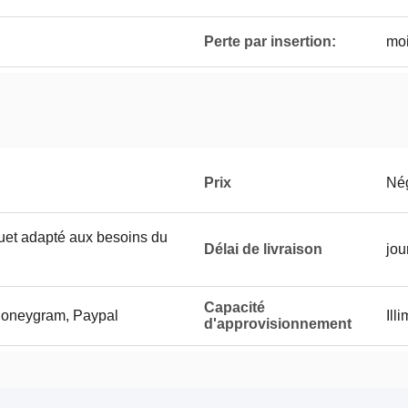
Perte par insertion:
moi
Prix
Né
quet adapté aux besoins du
Délai de livraison
jou
Capacité
Moneygram, Paypal
Ill
d'approvisionnement