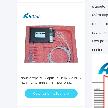
s'ajoute
(démultip
(est ou o
ravitaill
Des point
occidenta
double type Mux optique Demux d'ABS
de fibre de 100G 8CH DWDM Mux
Demux CH16-CH23
Obtenez le meilleur prix