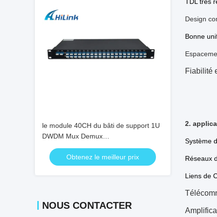
TDL très r
Design co
Bonne unif
Espacemen
Fiabilité 
2. applic
le module 40CH du bâti de support 1U
DWDM Mux Demux
Système 
choisissent/doubles fibres
Obtenez le meilleur prix
LC/connecteur d'UPC
Réseaux 
Liens de 
Télécomm
NOUS CONTACTER
Amplifica