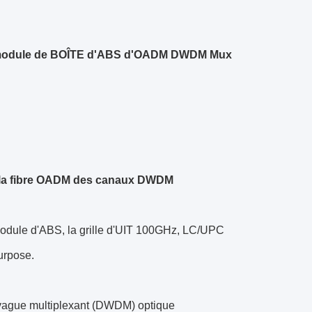
S de module de BOÎTE d'ABS d'OADM DWDM Mux
e la fibre OADM des canaux DWDM
module d'ABS, la grille d'UIT 100GHz, LC/UPC
urpose.
ague multiplexant (DWDM) optique