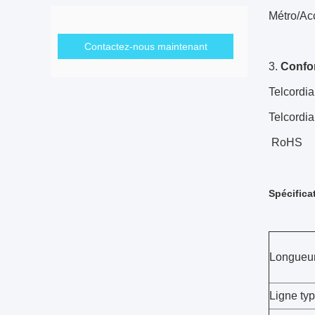
Métro/A
Contactez-nous maintenant
3.
Confo
Telcord
Telcord
RoHS
Spécifica
Longueur
Ligne ty