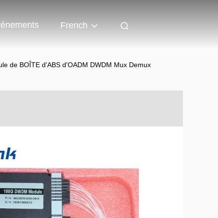
énements
French
de module de BOÎTE d'ABS d'OADM DWDM Mux Demux