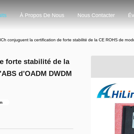
its
À Propos De Nous
Nous Contacter
Év
8Ch conjuguent la certification de forte stabilité de la CE ROHS 
 forte stabilité de la
 d'ABS d'OADM DWDM
m