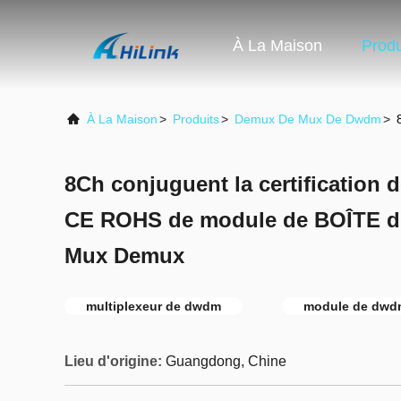
À La Maison
Produ
À La Maison
>
Produits
>
Demux De Mux De Dwdm
>
8Ch conjuguent la certification de
CE ROHS de module de BOÎTE
Mux Demux
multiplexeur de dwdm
module de dwd
Lieu d'origine:
Guangdong, Chine