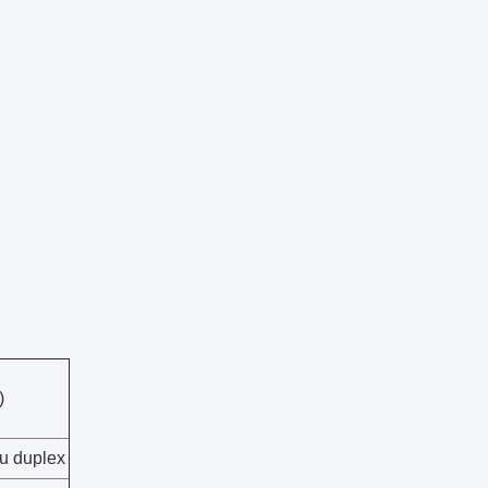
)
u duplex