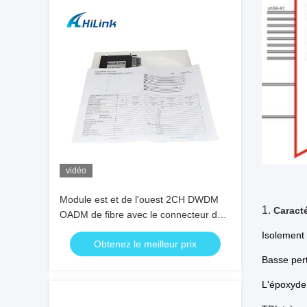
vidéo
Module est et de l'ouest 2CH DWDM
1.
Caracté
OADM de fibre avec le connecteur de
Sc RPA
Isolement
Obtenez le meilleur prix
Basse pert
L'époxyde 