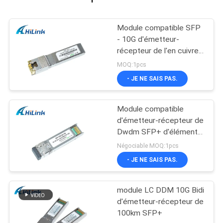
Module compatible SFP
- 10G d'émetteur-
récepteur de l'en cuivre
SFP+ de Cisco -
MOQ:1pcs
connecteur de T RJ45
- JE NE SAIS PAS.
Module compatible
d'émetteur-récepteur de
Dwdm SFP+ d'élément
moteur 26db de Cisco
Négociable MOQ:1pcs
SFP 10G 100KM
- JE NE SAIS PAS.
module LC DDM 10G Bidi
d'émetteur-récepteur de
100km SFP+