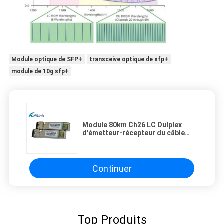
Module optique de SFP+
transceive optique de sfp+
module de 10g sfp+
Module 80km Ch26 LC Dulplex
d'émetteur-récepteur du câble
SFP+ de SMF pour le commutateur
de Cisco
Continuer
Top Produits