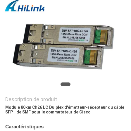
LES
AFFAIRES
DEMANDEZ
UN DEVIS
PLAN
DU
SITE
Description de produit
POLITIQUE
Module 80km Ch26 LC Dulplex d'émetteur-récepteur du câble
SFP+ de SMF pour le commutateur de Cisco
DE
CONFIDENTIALITÉ
Caractéristiques