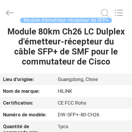
2026
Shenzhen
HiLink
Technology
Co.,Ltd..
Module d'émetteur-récepteur de SFP+
All
Rights
Module 80km Ch26 LC Dulplex
À
Reserved.
d'émetteur-récepteur du
LA
câble SFP+ de SMF pour le
MAISON
commutateur de Cisco
PRODUITS
Lieu d'origine:
Guangdong, Chine
À
Nom de marque:
HILINK
PROPOS
Certification:
CE FCC Rohs
DE
Numéro de modèle:
DW-SFP+-80-CH26
NOUS
Quantité de
1pcs