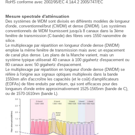
RoHS conforme avec 2002/95/EC 4.1&4.2 2005/747/EC
Mesure spectrale d'atténuation
Des systèmes de WDM sont divisés en différents modèles de longueur
d'onde, conventionnel/brut (CWDM) et dense (DWDM). Les systèmes
conventionnels de WDM fournissent jusqu'à 8 canaux dans la 3ème
fenêtre de transmission (C-bande) des fibres vers 1550 nanomètre de
silice.
Le multiplexage par répartition en longueur d'onde dense (DWDM)
emploie la même fenêtre de transmission mais avec un espacement
de canal plus dense. Les plans de la Manche varient, mais un
système typique utiliserait 40 canaux à 100 gigahertz d'espacement ou
80 canaux avec 50 gigahertz d'espacement.
Le multiplexage par répartition en longueur d'onde dense (DWDM) se
réfère à l'origine aux signaux optiques multiplexés dans la bande
1550nm afin d'accroître les capacités (et le coût) d'amplificateurs
(EDFAs) de fibre enduits par erbium, qui sont efficaces pour des
longueurs d'onde entre approximativement 1525-1565nm (bande de C),
ou de 1570-1610nm (bande L).