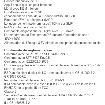
Connecteur duplex de LC
Appui chaud-que l'on peut brancher
Métal avec l'IEM inférieur
Excellente protection d'ESD
espacement de canal de la C-bande DWDM 100GHz
Émetteur d'EML et récepteur d'APD
Longueur de lien maximum jusqu'à 80Km sur SMF
RoHS conforme et sans plomb
Compatible diagnostique de Digital avec SFF-8472
La température de Temperature£ºStandard d'opération de cas :
-5℃~+70℃
Alimentation de l'énergie 3.3V simple et dissipation de puissance faible
Conformité de réglementation
Conforme avec SFP+ MSA : SFF-8431 Rev4.1
Conforme avec SFF-8472 Rev9.5
Conforme avec IEEE802.3-2008
ESD aux goupilles électriques : compatible avec la méthode 3015,7 de
MIL-STD-883E
ESD au récipient duplex de LC : compatible avec le CEI 61000-4-2
GR-1089-CORE
Immunité compatible avec le CEI 61000-4-3
IEM compatible avec la classe B (CISPR 22B) VCCI de la classe B
EN55022 de la partie 15 de FCC
Classe B
Sécurité d'oeil de laser compatible avec FDA EN60950 de 21CFR
1040,10 et 1040,11, en
(Le CEI) 60825-1,2