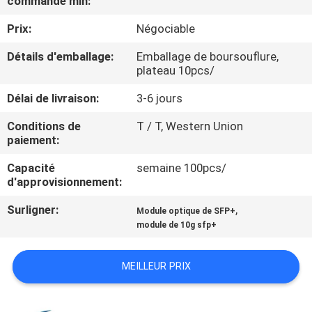
commande min:
VISITE
Prix:
Négociable
DE
L'USINE
Détails d'emballage:
Emballage de boursouflure,
plateau 10pcs/
Délai de livraison:
3-6 jours
CONTRÔLE
DE
Conditions de
T / T, Western Union
paiement:
LA
Capacité
semaine 100pcs/
QUALITÉ
d'approvisionnement:
Surligner:
,
Module optique de SFP+
NOUS
module de 10g sfp+
CONTACTER
MEILLEUR PRIX
NOUVELLES