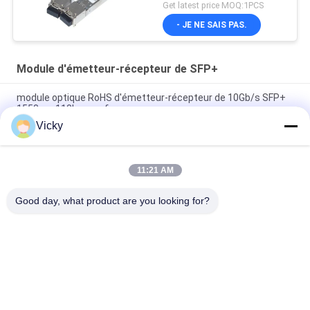
Get latest price MOQ:1PCS
- JE NE SAIS PAS.
Module d'émetteur-récepteur de SFP+
module optique RoHS d'émetteur-récepteur de 10Gb/s SFP+
1550nm 110km conforme
Vicky
Émetteur-récepteur BIDI 25 Gbps 40KM 1270/1310nm 40KM
APD LC DOM, émetteurs-récepteurs à fibre optique Ethernet
25G
11:21 AM
25Gb/s SFP28 BIDI 60km 1295/1309nm LC DDM Transceiver
Good day, what product are you looking for?
Catégories populaires
Tous
Module Optique 
Module D'émetteur 
D'émetteur-
Récepteur De SFP
Récepteur
Module D'émetteur-
Module De CWDM 