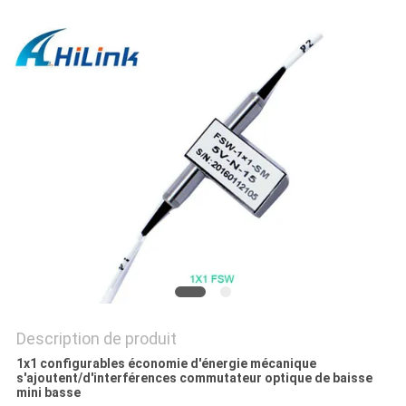
LES
AFFAIRES
DEMANDEZ
UN DEVIS
PLAN
DU
SITE
POLITIQUE
Description de produit
DE
1x1 configurables économie d'énergie mécanique
s'ajoutent/d'interférences commutateur optique de baisse
CONFIDENTIALITÉ
mini basse