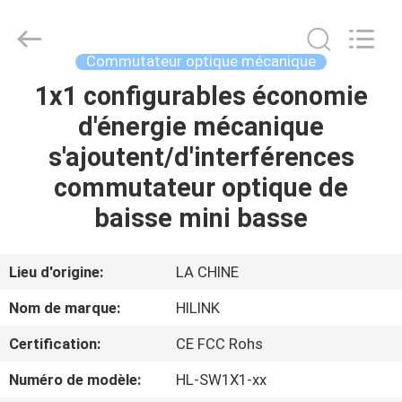
2026
Shenzhen
HiLink
Technology
Co.,Ltd..
Commutateur optique mécanique
All
Rights
1x1 configurables économie
À
Reserved.
d'énergie mécanique
LA
s'ajoutent/d'interférences
MAISON
commutateur optique de
PRODUITS
baisse mini basse
À
Lieu d'origine:
LA CHINE
PROPOS
Nom de marque:
HILINK
DE
Certification:
CE FCC Rohs
NOUS
Numéro de modèle:
HL-SW1X1-xx