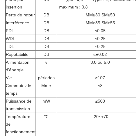
insertion
maximum : 0,8
Perte de retour
DB
MM≥30 SM≥50
Interférence
DB
MM≥35 SM≥55
PDL
DB
≤0.05
WDL
DB
≤0.25
TDL
DB
≤0.25
Répétabilité
DB
≤±0.02
Alimentation
v
3,0 ou 5,0
d'énergie
Vie
périodes
≥107
Commutez le
Mme
≤8
temps
Puissance de
mW
≤500
transmission
Température
℃
-20~+70
de
fonctionnement