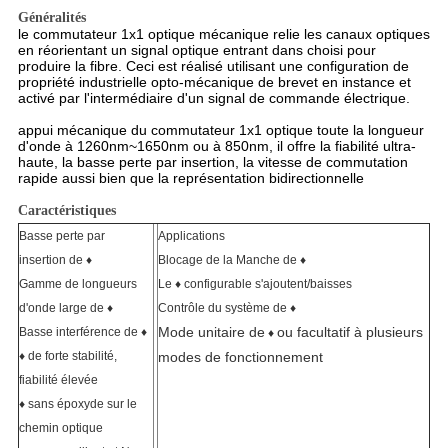
Généralités
le commutateur 1x1 optique mécanique relie les canaux optiques
en réorientant un signal optique entrant dans choisi pour
produire la fibre. Ceci est réalisé utilisant une configuration de
propriété industrielle opto-mécanique de brevet en instance et
activé par l'intermédiaire d'un signal de commande électrique.
appui mécanique du commutateur 1x1 optique toute la longueur
d'onde à 1260nm~1650nm ou à 850nm, il offre la fiabilité ultra-
haute, la basse perte par insertion, la vitesse de commutation
rapide aussi bien que la représentation bidirectionnelle
Caractéristiques
Basse perte par
Applications
insertion de ♦
Blocage de la Manche de ♦
Gamme de longueurs
Le ♦ configurable s'ajoutent/baisses
d'onde large de ♦
Contrôle du système de ♦
Mode unitaire de
ou facultatif à plusieurs
Basse interférence de ♦
♦
♦ de forte stabilité,
modes de fonctionnement
fiabilité élevée
♦ sans époxyde sur le
chemin optique