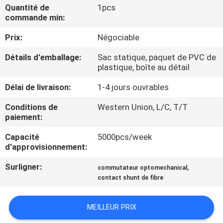
VISITE
Quantité de
1pcs
commande min:
DE
Prix:
Négociable
L'USINE
Détails d'emballage:
Sac statique, paquet de PVC de
plastique, boîte au détail
CONTRÔLE
Délai de livraison:
1-4 jours ouvrables
DE
LA
Conditions de
Western Union, L/C, T/T
paiement:
QUALITÉ
Capacité
5000pcs/week
d'approvisionnement:
NOUS
Surligner:
,
commutateur optomechanical
CONTACTER
contact shunt de fibre
NOUVELLES
MEILLEUR PRIX