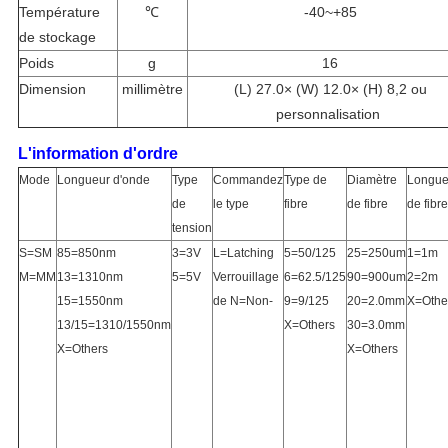
Température
℃
-40~+85
de stockage
Poids
g
16
Dimension
millimètre
(L) 27.0× (W) 12.0× (H) 8,2 ou
personnalisation
L'information d'ordre
Mode
Longueur d'onde
Type
Commandez
Type de
Diamètre
Longue
de
le type
fibre
de fibre
de fibre
tension
S=SM
85=850nm
3=3V
L=Latching
5=50/125
25=250um
1=1m
M=MM
13=1310nm
5=5V
Verrouillage
6=62.5/125
90=900um
2=2m
15=1550nm
de N=Non-
9=9/125
20=2.0mm
X=Othe
13/15=1310/1550nm
X=Others
30=3.0mm
X=Others
X=Others