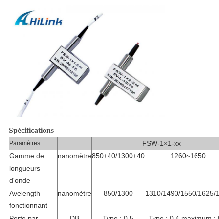
Spécifications
FSW-1×1-xx
Paramètres
Gamme de
nanomètre
850±40/1300±40
1260~1650
longueurs
d'onde
Avelength
nanomètre
850/1300
1310/1490/1550/1625/
fonctionnant
Perte par
DB
Type : 0,5
Type : 0,4 maximum : 