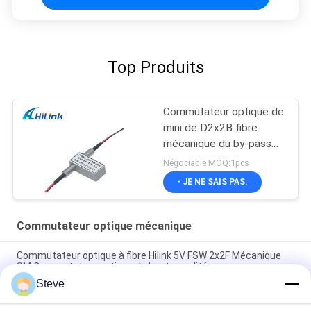
Top Produits
Commutateur optique de
mini de D2x2B fibre
mécanique du by-pass
1310nm 1550nm
Négociable MOQ:1pcs
- JE NE SAIS PAS.
Commutateur optique mécanique
Commutateur optique à fibre Hilink 5V FSW 2x2F Mécanique
SM Commutateur optique de haute qualité
Steve
Adaptateur convertisseur fibre double vers fibre simple 1U
Rack DF-SF-CVR-LGX QSFP QSFP28 40 100G 80KM