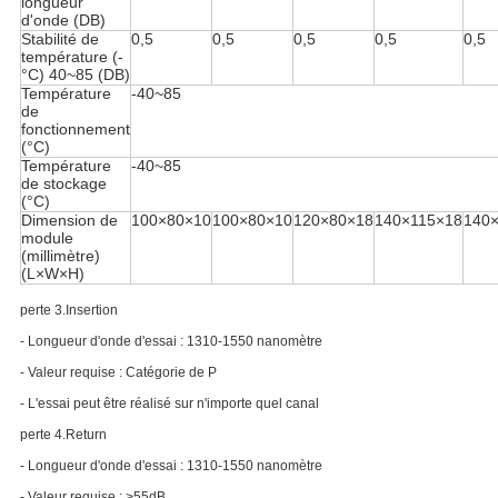
longueur
d'onde (DB)
Stabilité de
0,5
0,5
0,5
0,5
0,5
température (-
°C) 40~85 (DB)
Température
-40~85
de
fonctionnement
(°C)
Température
-40~85
de stockage
(°C)
Dimension de
100×80×10
100×80×10
120×80×18
140×115×18
140
module
(millimètre)
(L×W×H)
perte 3.Insertion
- Longueur d'onde d'essai : 1310-1550 nanomètre
- Valeur requise : Catégorie de P
- L'essai peut être réalisé sur n'importe quel canal
perte 4.Return
- Longueur d'onde d'essai : 1310-1550 nanomètre
- Valeur requise : >55dB