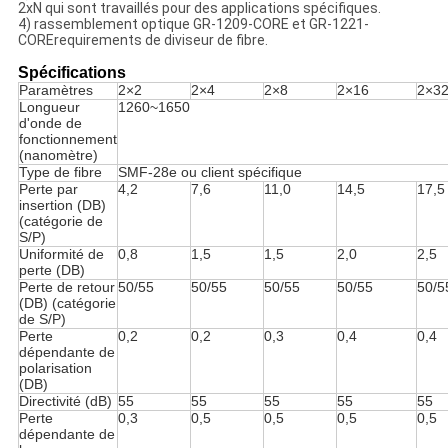
2xN qui sont travaillés pour des applications spécifiques.
4) rassemblement optique GR-1209-CORE et GR-1221-
CORErequirements de diviseur de fibre.
Spécifications
Paramètres
2×2
2×4
2×8
2×16
2×3
Longueur
1260~1650
d'onde de
fonctionnement
(nanomètre)
Type de fibre
SMF-28e ou client spécifique
Perte par
4,2
7,6
11,0
14,5
17,5
insertion (DB)
(catégorie de
S/P)
Uniformité de
0,8
1,5
1,5
2,0
2,5
perte (DB)
Perte de retour
50/55
50/55
50/55
50/55
50/5
(DB) (catégorie
de S/P)
Perte
0,2
0,2
0,3
0,4
0,4
dépendante de
polarisation
(DB)
Directivité (dB)
55
55
55
55
55
Perte
0,3
0,5
0,5
0,5
0,5
dépendante de