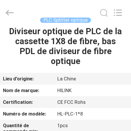
2026
Shenzhen
HiLink
Technology
Co.,Ltd..
PLC Splitter optique
All
Rights
Diviseur optique de PLC de la
À
Reserved.
cassette 1X8 de fibre, bas
LA
PDL de diviseur de fibre
MAISON
optique
PRODUITS
Lieu d'origine:
La Chine
À
Nom de marque:
HILINK
PROPOS
Certification:
CE FCC Rohs
DE
Numéro de modèle:
HL-PLC-1*8
NOUS
Quantité de
1pcs