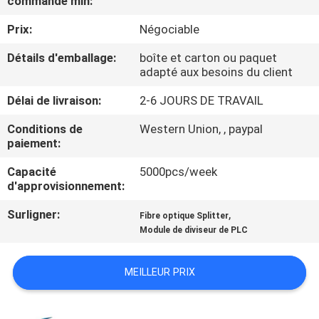
commande min:
VISITE
Prix:
Négociable
DE
L'USINE
Détails d'emballage:
boîte et carton ou paquet
adapté aux besoins du client
Délai de livraison:
2-6 JOURS DE TRAVAIL
CONTRÔLE
DE
Conditions de
Western Union, , paypal
paiement:
LA
Capacité
5000pcs/week
QUALITÉ
d'approvisionnement:
Surligner:
,
Fibre optique Splitter
NOUS
Module de diviseur de PLC
CONTACTER
MEILLEUR PRIX
NOUVELLES