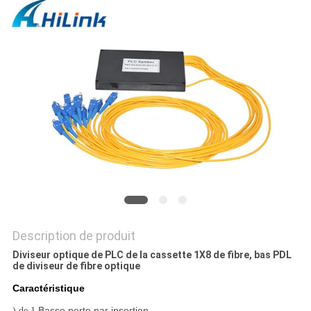
LES
AFFAIRES
DEMANDEZ
UN DEVIS
PLAN
DU
SITE
Description de produit
POLITIQUE
Diviseur optique de PLC de la cassette 1X8 de fibre, bas PDL
de diviseur de fibre optique
DE
Caractéristique
CONFIDENTIALITÉ
Basse perte par insertion
) de 1