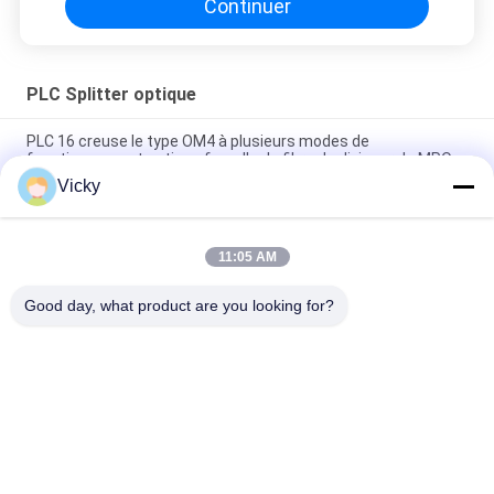
Continuer
PLC Splitter optique
PLC 16 creuse le type OM4 à plusieurs modes de
fonctionnement optique femelle de fibre de diviseur de MPO
Vicky
connecteurs optiques de Sc RPA du diviseur 1X64 de PLC de
mode unitaire de châssis du support 1U
11:05 AM
Cordon de raccordement LC/UPC à LC/UPC 5M 2.0mm Duplex
Multimode OM2
Good day, what product are you looking for?
Catégories populaires
Tous
Module Optique 
Module D'émetteur 
D'émetteur-
Récepteur De SFP
Récepteur
Module D'émetteur-
Module De CWDM 