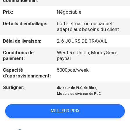
commande min:
VISITE
Prix:
Négociable
DE
L'USINE
Détails d'emballage:
boîte et carton ou paquet
adapté aux besoins du client
Délai de livraison:
2-6 JOURS DE TRAVAIL
CONTRÔLE
DE
Conditions de
Western Union, MoneyGram,
paiement:
paypal
LA
Capacité
5000pcs/week
QUALITÉ
d'approvisionnement:
Surligner:
,
diviseur de PLC de fibre
NOUS
Module de diviseur de PLC
CONTACTER
MEILLEUR PRIX
NOUVELLES