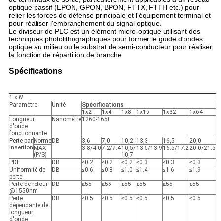
optique passif (EPON, GPON, BPON, FTTX, FTTH etc.) pour
relier les forces de défense principale et l'équipement terminal et
pour réaliser l'embranchement du signal optique.
Le diviseur de PLC est un élément micro-optique utilisant des
techniques photolithographiques pour former le guide d'ondes
optique au milieu ou le substrat de semi-conducteur pour réaliser
la fonction de répartition de branche
Spécifications
1 x
N
Paramètre
Unité
Spécifications
1x2
1x4
1x8
1x16
1x32
1x64
Longueur
Nanomètre
1260-1650
d'onde
fonctionnante
Perte par
Norme
DB
3,6
7,0
10,2
13,3
16,5
20,0
insertion
MAX
3.8/4.0
7.2/7.4
10,5/
13.5/13.9
16.5/17.2
20.0/21.5
(P/S)
10,7
PDL
DB
≤0.2
≤0.2
≤0.2
≤0.3
≤0.3
≤0.3
Uniformité de
DB
≤0.6
≤0.8
≤1.0
≤1.4
≤1.6
≤1.9
perte
Perte de retour
DB
≥55
≥55
≥55
≥55
≥55
≥55
@1550nm
Perte
DB
≤0.5
≤0.5
≤0.5
≤0.5
≤0.5
≤0.5
dépendante de
longueur
d'onde