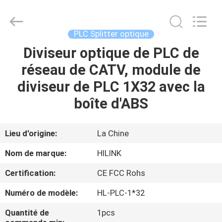
2026
Shenzhen
HiLink
Technology
Co.,Ltd..
PLC Splitter optique
All
Rights
Diviseur optique de PLC de
À
Reserved.
réseau de CATV, module de
LA
diviseur de PLC 1X32 avec la
MAISON
boîte d'ABS
PRODUITS
Lieu d'origine:
La Chine
À
Nom de marque:
HILINK
PROPOS
Certification:
CE FCC Rohs
DE
Numéro de modèle:
HL-PLC-1*32
NOUS
Quantité de
1pcs