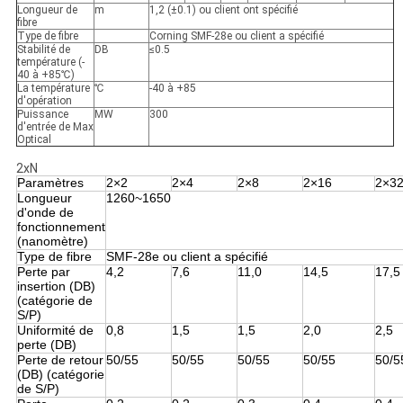
Longueur de
m
1,2 (±0.1) ou client ont spécifié
fibre
Type de fibre
Corning SMF-28e ou client a spécifié
Stabilité de
DB
≤0.5
température (-
40 à +85℃)
La température
℃
-40 à +85
d'opération
Puissance
MW
300
d'entrée de Max
Optical
2xN
Paramètres
2×2
2×4
2×8
2×16
2×3
Longueur
1260~1650
d'onde de
fonctionnement
(nanomètre)
Type de fibre
SMF-28e ou client a spécifié
Perte par
4,2
7,6
11,0
14,5
17,5
insertion (DB)
(catégorie de
S/P)
Uniformité de
0,8
1,5
1,5
2,0
2,5
perte (DB)
Perte de retour
50/55
50/55
50/55
50/55
50/5
(DB) (catégorie
de S/P)