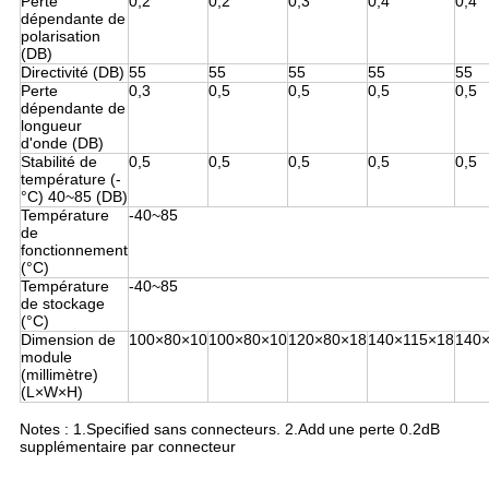
Perte
0,2
0,2
0,3
0,4
0,4
dépendante de
polarisation
(DB)
Directivité (DB)
55
55
55
55
55
Perte
0,3
0,5
0,5
0,5
0,5
dépendante de
longueur
d'onde (DB)
Stabilité de
0,5
0,5
0,5
0,5
0,5
température (-
°C) 40~85 (DB)
Température
-40~85
de
fonctionnement
(°C)
Température
-40~85
de stockage
(°C)
Dimension de
100×80×10
100×80×10
120×80×18
140×115×18
140
module
(millimètre)
(L×W×H)
Notes : 1.Specified sans connecteurs. 2.Add
une perte 0.2dB
supplémentaire par connecteur