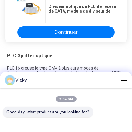
Diviseur optique de PLC de réseau
de CATV, module de diviseur de
PLC 1X32 avec la boîte d'ABS
Continuer
PLC Splitter optique
PLC 16 creuse le type OM4 à plusieurs modes de
fonctionnement optique femelle de fibre de diviseur de MPO
Vicky
connecteurs optiques de Sc RPA du diviseur 1X64 de PLC de
mode unitaire de châssis du support 1U
5:34 AM
Cordon de raccordement LC/UPC à LC/UPC 5M 2.0mm Duplex
Multimode OM2
Good day, what product are you looking for?
Catégories populaires
Tous