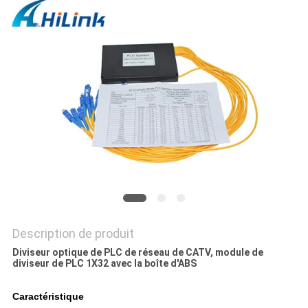
LES
AFFAIRES
DEMANDEZ
UN DEVIS
PLAN
DU
SITE
Description de produit
POLITIQUE
Diviseur optique de PLC de réseau de CATV, module de
diviseur de PLC 1X32 avec la boîte d'ABS
DE
CONFIDENTIALITÉ
Caractéristique