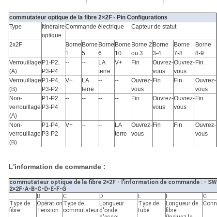
commutateur optique de la fibre 2×2F - Pin Configurations
Type
Itinéraire
Commande électrique
Capteur de statut
optique
2x2F
Borne
Borne
Borne
Borne
Borne 2
Borne
Borne
Borne
1
5
6
10
ou 3
3-4
7-8
8-9
Verrouillage
P1-P2,
--
--
LA
V+
Fin
Ouvrez-
Ouvrez-
Fin
(A)
P3-P4
terre
vous
vous
Verrouillage
P1-P4,
V+
LA
--
--
Ouvrez-
Fin
Fin
Ouvrez-
(B)
P3-P2
terre
vous
vous
Non-
P1-P2,
--
--
--
--
Fin
Ouvrez-
Ouvrez-
Fin
verrouillage
P3-P4
vous
vous
(A)
Non-
P1-P4,
V+
--
--
LA
Ouvrez-
Fin
Fin
Ouvrez-
verrouillage
P3-P2
terre
vous
vous
(B)
L'information de commande :
commutateur optique de la fibre 2×2F - l'information de commande : - SW
2×2F-A-B-C-D-E-F-G
B
C
D
E
F
G
Type de
Opération
Type de
Longueur
Type de
Longueur de
Conn
fibre
Tension
commutateur
d'onde
tube
fibre
d'essai
(Incluez le