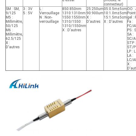
connecteur)
SM : SM,
3 : 3V
L :
850:850nm
25:250um
05:0.5m±5cm
OO :
9/125
5 : 5V
Verrouillage
1310:1310nm
90:900um
10:1.0m±5cm
Point
M5 :
N : Non-
1550:1550nm
X :
15:1.5m±5cm
gel :
Millimètre,
verrouillage
1310/1550 :
D'autres
X : D'autres
Fa :
50/125
1310/1550nm
FC/A
M6 :
X : D'autres
PS : 
Millimètre,
SA :
62.5/125
SC/A
X :
STP :
D'autres
ST/P
LP : 
LA :
LC/A
X :
D'aut