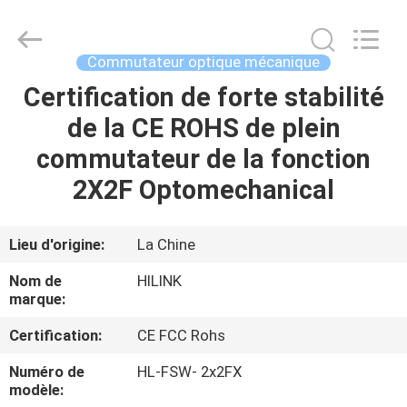
2026
Shenzhen
HiLink
Technology
Co.,Ltd..
Commutateur optique mécanique
All
Rights
Certification de forte stabilité
À
Reserved.
de la CE ROHS de plein
LA
commutateur de la fonction
MAISON
2X2F Optomechanical
PRODUITS
Lieu d'origine:
La Chine
À
Nom de
HILINK
PROPOS
marque:
DE
Certification:
CE FCC Rohs
NOUS
Numéro de
HL-FSW- 2x2FX
modèle: