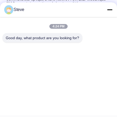
SM Commutateur optique de haute qualité
Steve
Adaptateur convertisseur fibre double vers fibre simple 1U
Rack DF-SF-CVR-LGX QSFP QSFP28 40 100G 80KM
4:24 PM
Commutateur optique mécanique 1X2 avec verrouillage /
sans verrouillage, faible perte d'insertion
Good day, what product are you looking for?
Catégories populaires
Tous
Module Optique 
Module D'émetteur 
D'émetteur-
Récepteur De SFP
Récepteur
Module D'émetteur-
Module De CWDM 
Récepteur De SFP+
Mux Demux
Demux De Mux De 
Module De 
Dwdm
L'émetteur-
Récepteur X2
Émetteur-Récepteur 
Transmetteur XFP
De QSFP+