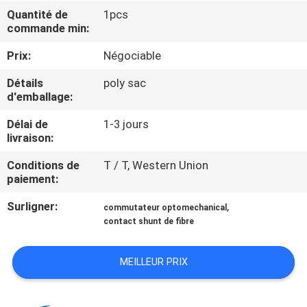
VISITE
Quantité de
1pcs
commande min:
DE
L'USINE
Prix:
Négociable
Détails
poly sac
d'emballage:
CONTRÔLE
DE
Délai de
1-3 jours
livraison:
LA
Conditions de
T / T, Western Union
QUALITÉ
paiement:
Surligner:
,
commutateur optomechanical
NOUS
contact shunt de fibre
CONTACTER
MEILLEUR PRIX
NOUVELLES