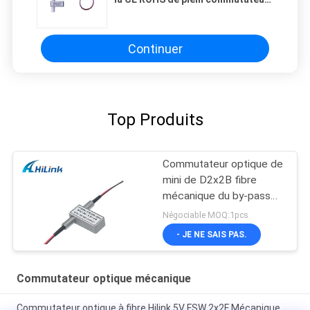
de la fonction 2X2F
Optomechanical
Continuer
Top Produits
Commutateur optique de
mini de D2x2B fibre
mécanique du by-pass
1310nm 1550nm
Négociable MOQ:1pcs
- JE NE SAIS PAS.
Commutateur optique mécanique
Commutateur optique à fibre Hilink 5V FSW 2x2F Mécanique