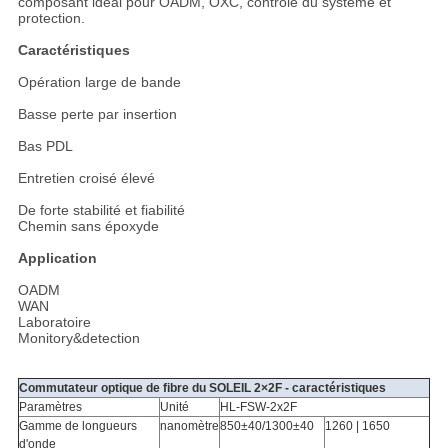
composant idéal pour OADM, OXC, contrôle du système et
protection.
Caractéristiques
Opération large de bande
Basse perte par insertion
Bas PDL
Entretien croisé élevé
De forte stabilité et fiabilité
Chemin sans époxyde
Application
OADM
WAN
Laboratoire
Monitory&detection
Commutateur optique de fibre du SOLEIL 2×2F - caractéristiques
Paramètres
Unité
HL-FSW-2x2F
Gamme de longueurs
nanomètre
850±40/1300±40
1260 | 1650
d'onde