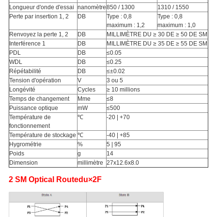
Longueur d'onde d'essai
nanomètre
850 / 1300
1310 / 1550
Perte par insertion 1, 2
DB
Type : 0,8
Type : 0,8
maximum : 1,2
maximum : 1,0
Renvoyez la perte 1, 2
DB
MILLIMÈTRE DU ≥ 30 DE ≥ 50 DE SM
Interférence 1
DB
MILLIMÈTRE DU ≥ 35 DE ≥ 55 DE SM
PDL
DB
≤0.05
WDL
DB
≤0.25
Répétabilité
DB
≤±0.02
Tension d'opération
V
3 ou 5
Longévité
Cycles
≥ 10 millions
Temps de changement
Mme
≤8
Puissance optique
mW
≤500
Température de
℃
-20 | +70
fonctionnement
Température de stockage
℃
-40 | +85
Hygrométrie
%
5 | 95
Poids
g
14
Dimension
millimètre
27x12.6x8.0
2
SM Optical Routedu×
2F