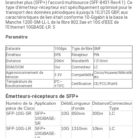
brancher plus (SFP+) l'accord multisource (SFF-8431 Rev4.1). Ce
type d'émetteur-récepteur est spécifiquement optimisé pour le
transport des données périodiques à jusqu'à 10,3125 GBP, aux
caractéristiques de lien était conforme 10-Gigabit à la base la
Manche 1200-SM-LL-L de la fibre 802.3ae et 10G d'IEEE de
l'Ethernet 10GBASE-LR. 5
Paramètre
Datarate
10Gbps
Type de fibre
SMF
Émetteur
DFB
Récepteur
PIN
Distance
20Km
Wavelenth
1310nm
DDM/DOM
Oui
Connecteur
LC
Approvisionnement de
Cisco/Huawei/Mikrotik
3.3V
Compatibilité
tension
etc.
Température de
0℃~
Certification
CE/FCC/RoHS
fonctionnement
+70℃
Émetteurs-récepteurs de SFP+
Numéro de la
Application
Débit
Longueur
Distance
Connecteur
pièce de Cisco
d'onde
Type
SFP-10G-SR
SFP+
10G
850nm
300m
LC
10GBASE-
SR
SFP-10G-LR
SFP+
10G
1310nm
10km
LC
10GBASE-