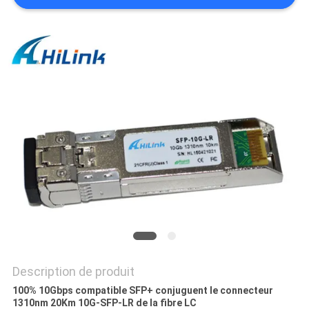
LES
AFFAIRES
DEMANDEZ
UN DEVIS
PLAN
DU
SITE
POLITIQUE
DE
Description de produit
CONFIDENTIALITÉ
100% 10Gbps compatible SFP+ conjuguent le connecteur
1310nm 20Km 10G-SFP-LR de la fibre LC