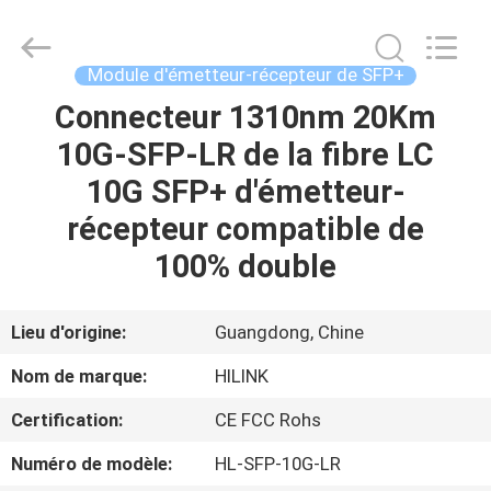
2026
Shenzhen
HiLink
Technology
Co.,Ltd..
Module d'émetteur-récepteur de SFP+
All
Rights
Connecteur 1310nm 20Km
À
Reserved.
10G-SFP-LR de la fibre LC
LA
10G SFP+ d'émetteur-
MAISON
récepteur compatible de
PRODUITS
100% double
À
Lieu d'origine:
Guangdong, Chine
PROPOS
Nom de marque:
HILINK
DE
Certification:
CE FCC Rohs
NOUS
Numéro de modèle:
HL-SFP-10G-LR