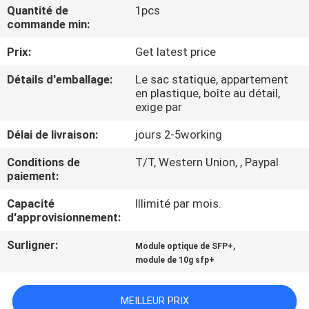
VISITE
Quantité de
1pcs
commande min:
DE
Prix:
Get latest price
L'USINE
Détails d'emballage:
Le sac statique, appartement
en plastique, boîte au détail,
CONTRÔLE
exige par
DE
Délai de livraison:
jours 2-5working
LA
Conditions de
T/T, Western Union, , Paypal
QUALITÉ
paiement:
Capacité
Illimité par mois.
NOUS
d'approvisionnement:
CONTACTER
Surligner:
,
Module optique de SFP+
module de 10g sfp+
NOUVELLES
MEILLEUR PRIX