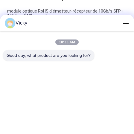
module optique RoHS d'émetteur-récepteur de 10Gb/s SFP+
1550nm 110km conforme
Vicky
Émetteur-récepteur BIDI 25 Gbps 40KM 1270/1310nm 40KM
APD LC DOM, émetteurs-récepteurs à fibre optique Ethernet
25G
10:33 AM
25Gb/s SFP28 BIDI 60km 1295/1309nm LC DDM Transceiver
Good day, what product are you looking for?
Catégories populaires
Tous
Module Optique 
Module D'émetteur 
D'émetteur-
Récepteur De SFP
Récepteur
Module D'émetteur-
Module De CWDM 
Récepteur De SFP+
Mux Demux
Demux De Mux De 
Module De 
Dwdm
L'émetteur-
Récepteur X2