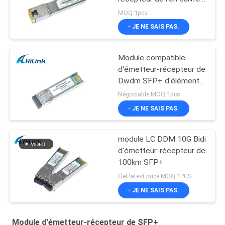
SFP+ de Cisco -
MOQ:1pcs
connecteur de T RJ45
- JE NE SAIS PAS.
Module compatible
d'émetteur-récepteur de
Dwdm SFP+ d'élément
moteur 26db de Cisco
Négociable MOQ:1pcs
SFP 10G 100KM
- JE NE SAIS PAS.
module LC DDM 10G Bidi
d'émetteur-récepteur de
100km SFP+
Get latest price MOQ:1PCS
- JE NE SAIS PAS.
Module d'émetteur-récepteur de SFP+