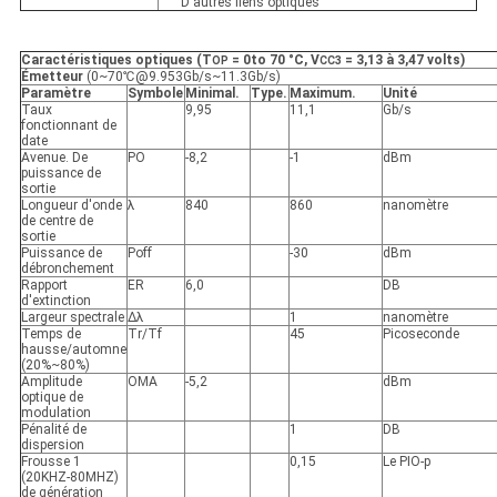
D'autres liens optiques
Caractéristiques optiques (T
= 0to 70 °C, V
= 3,13 à 3,47 volts)
OP
CC3
Émetteur
(0~70℃@9.953Gb/s~11.3Gb/s)
Paramètre
Symbole
Minimal.
Type.
Maximum.
Unité
Taux
9,95
11,1
Gb/s
fonctionnant de
date
Avenue. De
PO
-8,2
-1
dBm
puissance de
sortie
Longueur d'onde
λ
840
860
nanomètre
de centre de
sortie
Puissance de
Poff
-30
dBm
débronchement
Rapport
ER
6,0
DB
d'extinction
Largeur spectrale
Δλ
1
nanomètre
Temps de
Tr/Tf
45
Picoseconde
hausse/automne
(20%~80%)
Amplitude
OMA
-5,2
dBm
optique de
modulation
Pénalité de
1
DB
dispersion
Frousse 1
0,15
Le PIO-p
(20KHZ-80MHZ)
de génération