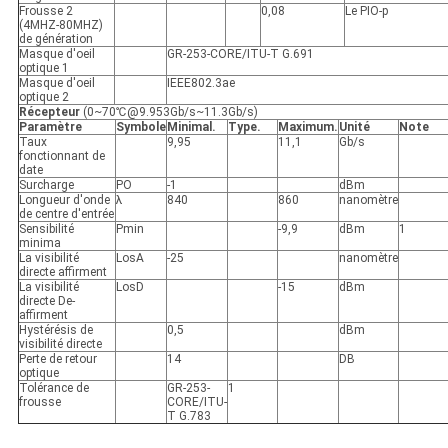
Frousse 2
0,08
Le PIO-p
(4MHZ-80MHZ)
de génération
Masque d'oeil
GR-253-CORE/ITU-T G.691
optique 1
Masque d'oeil
IEEE802.3ae
optique 2
Récepteur
(0~70℃@9.953Gb/s~11.3Gb/s)
Paramètre
Symbole
Minimal.
Type.
Maximum.
Unité
Note
Taux
9,95
11,1
Gb/s
fonctionnant de
date
Surcharge
PO
-1
dBm
Longueur d'onde
λ
840
860
nanomètre
de centre d'entrée
Sensibilité
Pmin
-9,9
dBm
1
minima
La visibilité
LosA
-25
nanomètre
directe affirment
La visibilité
LosD
-15
dBm
directe De-
affirment
Hystérésis de
0,5
dBm
visibilité directe
Perte de retour
14
DB
optique
Tolérance de
GR-253-
1
frousse
CORE/ITU-
T G.783