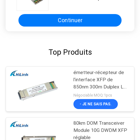
l'émetteur-récepteur 850nm 300M
de XFP-10G-MM-SR XFP
Continuer
Top Produits
émetteur-récepteur de
l'interface XFP de
850nm 300m Dulplex LC
XFP-10G-SR MMF
Négociable MOQ:1pcs
- JE NE SAIS PAS.
80km DOM Transceiver
Module 10G DWDM XFP
réglable