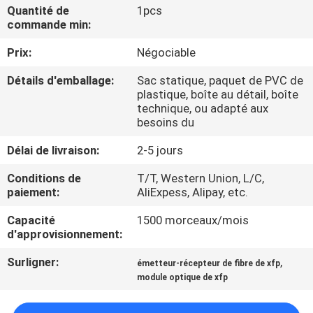
VISITE
Quantité de
1pcs
commande min:
DE
Prix:
Négociable
L'USINE
Détails d'emballage:
Sac statique, paquet de PVC de
plastique, boîte au détail, boîte
CONTRÔLE
technique, ou adapté aux
besoins du
DE
LA
Délai de livraison:
2-5 jours
QUALITÉ
Conditions de
T/T, Western Union, L/C,
paiement:
AliExpess, Alipay, etc.
NOUS
Capacité
1500 morceaux/mois
d'approvisionnement:
CONTACTER
Surligner:
,
émetteur-récepteur de fibre de xfp
module optique de xfp
NOUVELLES