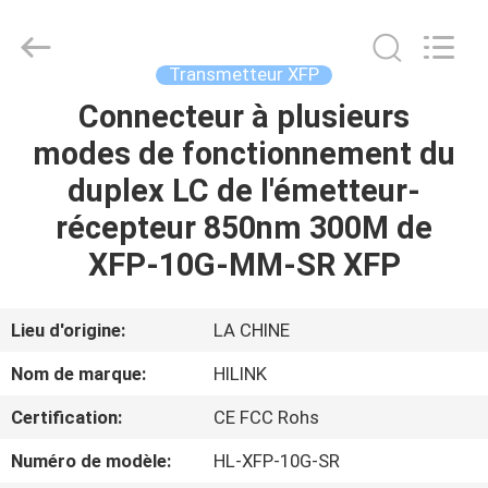
2026
Shenzhen
HiLink
Technology
Co.,Ltd..
Transmetteur XFP
All
Rights
Connecteur à plusieurs
À
Reserved.
modes de fonctionnement du
LA
duplex LC de l'émetteur-
MAISON
récepteur 850nm 300M de
PRODUITS
XFP-10G-MM-SR XFP
À
Lieu d'origine:
LA CHINE
PROPOS
Nom de marque:
HILINK
DE
Certification:
CE FCC Rohs
NOUS
Numéro de modèle:
HL-XFP-10G-SR