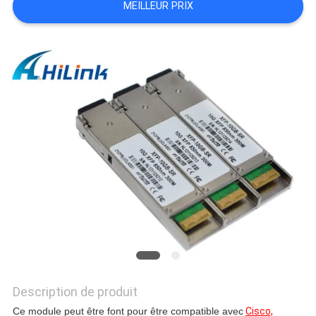
MEILLEUR PRIX
LES
AFFAIRES
DEMANDEZ
UN DEVIS
PLAN
DU
SITE
POLITIQUE
DE
Description de produit
CONFIDENTIALITÉ
Ce module peut être font pour être compatible avec
Cisco,