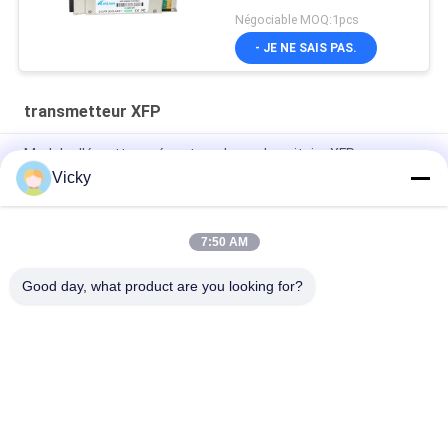
Négociable MOQ:1pcs
- JE NE SAIS PAS.
transmetteur XFP
Module d'émetteur-récepteur du mode unitaire XFP
Vicky
Projet compatible DDM de l'émetteur-récepteur CATV de
module de Huawei/genévrier XFP 10G LR FC
7:50 AM
Sensibilité optique simple de récepteur de Gigabit Ethernet
-14dBm d'émetteur-récepteur de module de XFP
Good day, what product are you looking for?
Catégories populaires
Tous
Module Optique 
Module D'émetteur 
D'émetteur-
Récepteur De SFP
Récepteur
Module D'émetteur-
Module De CWDM 