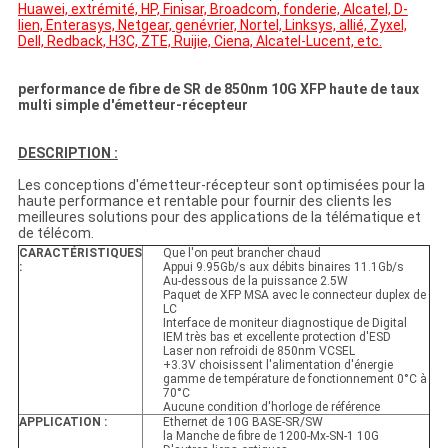
Huawei, extrémité, HP, Finisar, Broadcom, fonderie, Alcatel, D-
lien, Enterasys, Netgear, genévrier, Nortel, Linksys, allié, Zyxel,
Dell, Redback, H3C, ZTE, Ruijie, Ciena, Alcatel-Lucent, etc.
performance de fibre de SR de 850nm 10G XFP haute de taux
multi simple d'émetteur-récepteur
DESCRIPTION :
Les conceptions d'émetteur-récepteur sont optimisées pour la
haute performance et rentable pour fournir des clients les
meilleures solutions pour des applications de la télématique et
de télécom.
CARACTÉRISTIQUES
Que l'on peut brancher chaud
:
Appui 9.95Gb/s aux débits binaires 11.1Gb/s
Au-dessous de la puissance 2.5W
Paquet de XFP MSA avec le connecteur duplex de
LC
Interface de moniteur diagnostique de Digital
IEM très bas et excellente protection d'ESD
Laser non refroidi de 850nm VCSEL
+3.3V choisissent l'alimentation d'énergie
gamme de température de fonctionnement 0°C à
70°C
Aucune condition d'horloge de référence
APPLICATION :
Ethernet de 10G BASE-SR/SW
la Manche de fibre de 1200-Mx-SN-1 10G