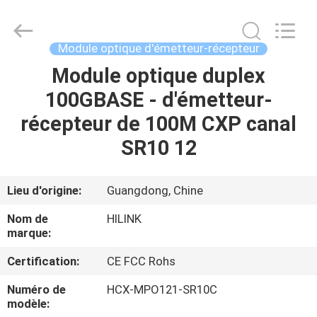
2026
Shenzhen
HiLink
Technology
Co.,Ltd..
Module optique d'émetteur-récepteur
All
Rights
Module optique duplex
À
Reserved.
100GBASE - d'émetteur-
LA
récepteur de 100M CXP canal
MAISON
SR10 12
PRODUITS
Lieu d'origine:
Guangdong, Chine
À
Nom de
HILINK
PROPOS
marque:
DE
Certification:
CE FCC Rohs
NOUS
Numéro de
HCX-MPO121-SR10C
modèle: