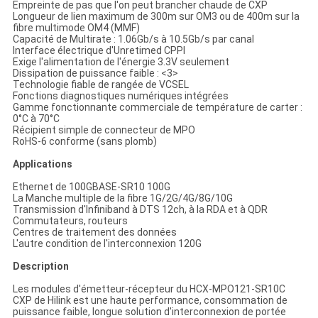
Empreinte de pas que l'on peut brancher chaude de CXP
Longueur de lien maximum de 300m sur OM3 ou de 400m sur la
fibre multimode OM4 (MMF)
Capacité de Multirate : 1.06Gb/s à 10.5Gb/s par canal
Interface électrique d'Unretimed CPPI
Exige l'alimentation de l'énergie 3.3V seulement
Dissipation de puissance faible : <3>
Technologie fiable de rangée de VCSEL
Fonctions diagnostiques numériques intégrées
Gamme fonctionnante commerciale de température de carter :
0°C à 70°C
Récipient simple de connecteur de MPO
RoHS-6 conforme (sans plomb)
Applications
Ethernet de 100GBASE-SR10 100G
La Manche multiple de la fibre 1G/2G/4G/8G/10G
Transmission d'Infiniband à DTS 12ch, à la RDA et à QDR
Commutateurs, routeurs
Centres de traitement des données
L'autre condition de l'interconnexion 120G
Description
Les modules d'émetteur-récepteur du HCX-MPO121-SR10C
CXP de Hilink est une haute performance, consommation de
puissance faible, longue solution d'interconnexion de portée