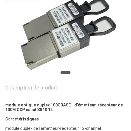
LES
AFFAIRES
DEMANDEZ
UN DEVIS
PLAN
DU
SITE
Description de produit
POLITIQUE
module optique duplex 100GBASE - d'émetteur-récepteur de
100M CXP canal SR10 12
DE
Caractéristiques
CONFIDENTIALITÉ
module duplex de l'émetteur-récepteur 12-channel