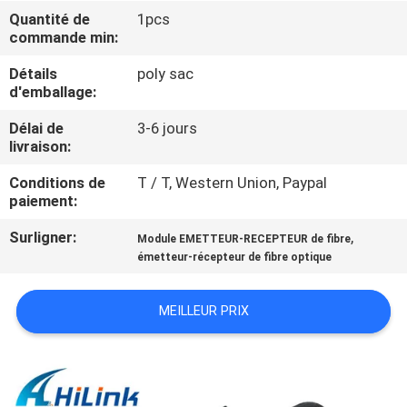
VISITE
Quantité de
1pcs
commande min:
DE
L'USINE
Détails
poly sac
d'emballage:
Délai de
3-6 jours
CONTRÔLE
livraison:
DE
Conditions de
T / T, Western Union, Paypal
LA
paiement:
QUALITÉ
Surligner:
,
Module EMETTEUR-RECEPTEUR de fibre
émetteur-récepteur de fibre optique
NOUS
MEILLEUR PRIX
CONTACTER
NOUVELLES