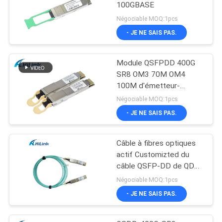
100GBASE
Négociable MOQ:1pcs
- JE NE SAIS PAS.
Module QSFPDD 400G
SR8 OM3 70M OM4
100M d'émetteur-
récepteur de MMF SFP
Négociable MOQ:1pcs
- JE NE SAIS PAS.
Câble à fibres optiques
actif Customizted du
câble QSFP-DD de QDD-
400G-AOC 5M 400G AOC
Négociable MOQ:1pcs
- JE NE SAIS PAS.