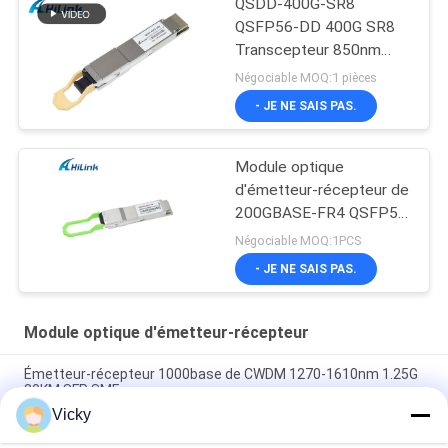
QSDD-400G-SR8
QSFP56-DD 400G SR8
Transcepteur 850nm
150M MPT/MPO-16
Négociable MOQ:1 pièces
DOM
- JE NE SAIS PAS.
Module optique
d'émetteur-récepteur de
200GBASE-FR4 QSFP56
1310nm 2km DOM
Négociable MOQ:1PCS
Duplex LC SMF
- JE NE SAIS PAS.
Module optique d'émetteur-récepteur
Émetteur-récepteur 1000base de CWDM 1270-1610nm 1.25G
80KM SFP SMF
Vicky
duplex que l'on peut brancher chaud LC 40Gb/s d'émetteur-
récepteur optique d'Ethernet de 60km QSFP+