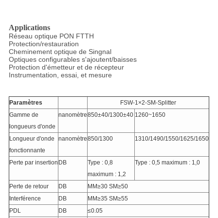
Applications
Réseau optique PON FTTH
Protection/restauration
Cheminement optique de Singnal
Optiques configurables s'ajoutent/baisses
Protection d'émetteur et de récepteur
Instrumentation, essai, et mesure
Paramètres
FSW-1×2-SM-Splitter
Gamme de
nanomètre
850±40/1300±40
1260~1650
longueurs d'onde
Longueur d'onde
nanomètre
850/1300
1310/1490/1550/1625/1650
fonctionnante
Perte par insertion
DB
Type : 0,8
Type : 0,5 maximum : 1,0
maximum : 1,2
Perte de retour
DB
MM≥30 SM≥50
Interférence
DB
MM≥35 SM≥55
PDL
DB
≤0.05