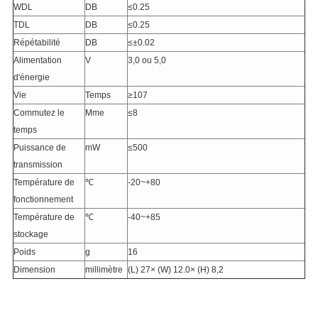
WDL
DB
≤0.25
TDL
DB
≤0.25
Répétabilité
DB
≤±0.02
Alimentation
V
3,0 ou 5,0
d'énergie
Vie
Temps
≥107
Commutez le
Mme
≤8
temps
Puissance de
mW
≤500
transmission
Température de
℃
-20~+80
fonctionnement
Température de
℃
-40~+85
stockage
Poids
g
16
Dimension
millimètre
(L) 27× (W) 12.0× (H) 8,2