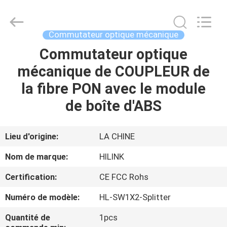
2026
Shenzhen
HiLink
Technology
Co.,Ltd..
Commutateur optique mécanique
All
Rights
Commutateur optique
À
Reserved.
mécanique de COUPLEUR de
LA
la fibre PON avec le module
MAISON
de boîte d'ABS
PRODUITS
Lieu d'origine:
LA CHINE
À
Nom de marque:
HILINK
PROPOS
Certification:
CE FCC Rohs
DE
Numéro de modèle:
HL-SW1X2-Splitter
NOUS
Quantité de
1pcs