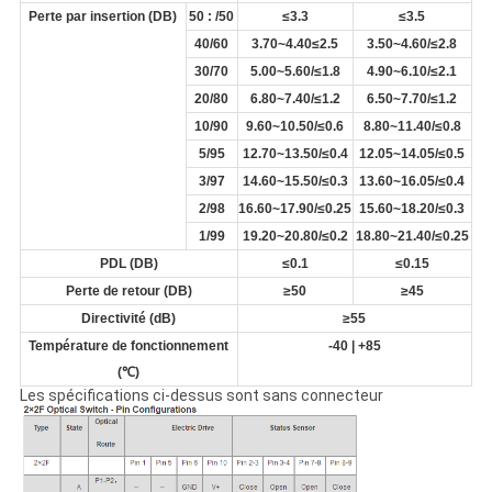
Perte par insertion (DB)
50 : /50
≤3.3
≤3.5
40/60
3.70~4.40≤2.5
3.50~4.60/≤2.8
30/70
5.00~5.60/≤1.8
4.90~6.10/≤2.1
20/80
6.80~7.40/≤1.2
6.50~7.70/≤1.2
10/90
9.60~10.50/≤0.6
8.80~11.40/≤0.8
5/95
12.70~13.50/≤0.4
12.05~14.05/≤0.5
3/97
14.60~15.50/≤0.3
13.60~16.05/≤0.4
2/98
16.60~17.90/≤0.25
15.60~18.20/≤0.3
1/99
19.20~20.80/≤0.2
18.80~21.40/≤0.25
PDL (DB)
≤0.1
≤0.15
Perte de retour (DB)
≥50
≥45
Directivité (dB)
≥55
Température de fonctionnement
-40 | +85
(℃)
Les spécifications ci-dessus sont sans connecteur