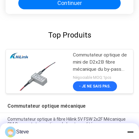
Continuer
Top Produits
Commutateur optique de
mini de D2x2B fibre
mécanique du by-pass
1310nm 1550nm
Négociable MOQ:1pcs
- JE NE SAIS PAS.
Commutateur optique mécanique
Commutateur optique à fibre Hilink 5V FSW 2x2F Mécanique
SM Commutateur optique de haute qualité
Steve
Adaptateur convertisseur fibre double vers fibre simple 1U