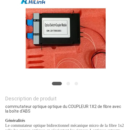
LES
AFFAIRES
DEMANDEZ
UN DEVIS
PLAN
DU
SITE
Description de produit
POLITIQUE
commutateur optique optique du COUPLEUR 1X2 de fibre avec
la boîte d'ABS
DE
Généralités
CONFIDENTIALITÉ
Le commutateur optique bidirectionnel mécanique micro de la fibre 1x2