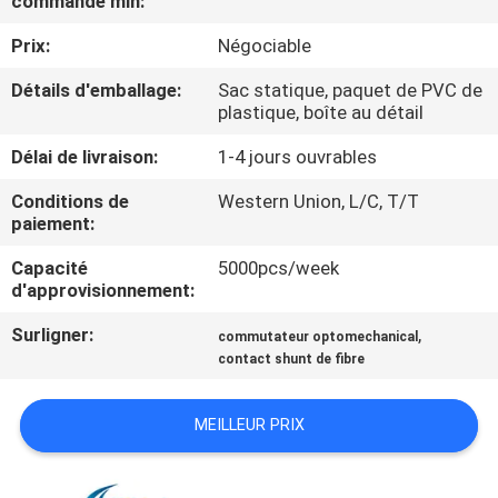
commande min:
VISITE
Prix:
Négociable
DE
L'USINE
Détails d'emballage:
Sac statique, paquet de PVC de
plastique, boîte au détail
Délai de livraison:
1-4 jours ouvrables
CONTRÔLE
DE
Conditions de
Western Union, L/C, T/T
paiement:
LA
Capacité
5000pcs/week
QUALITÉ
d'approvisionnement:
Surligner:
,
commutateur optomechanical
NOUS
contact shunt de fibre
CONTACTER
MEILLEUR PRIX
NOUVELLES