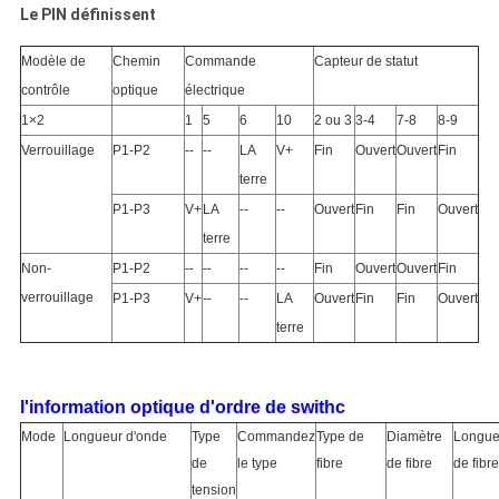
Le PIN définissent
Modèle de
Chemin
Commande
Capteur de statut
contrôle
optique
électrique
1×2
1
5
6
10
2 ou 3
3-4
7-8
8-9
Verrouillage
P1-P2
--
--
LA
V+
Fin
Ouvert
Ouvert
Fin
terre
P1-P3
V+
LA
--
--
Ouvert
Fin
Fin
Ouvert
terre
Non-
P1-P2
--
--
--
--
Fin
Ouvert
Ouvert
Fin
verrouillage
P1-P3
V+
--
--
LA
Ouvert
Fin
Fin
Ouvert
terre
l'information optique d'ordre de swithc
Mode
Longueur d'onde
Type
Commandez
Type de
Diamètre
Longue
de
le type
fibre
de fibre
de fibre
tension