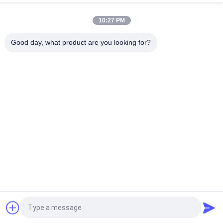
Rack DF-SF-CVR-LGX QSFP QSFP28 40 100G 80KM
10:27 PM
Commutateur optique mécanique 1X2 avec verrouillage /
sans verrouillage, faible perte d'insertion
Good day, what product are you looking for?
Catégories populaires
Tous
Module Optique 
Module D'émetteur 
D'émetteur-
Récepteur De SFP
Récepteur
Module D'émetteur-
Module De CWDM 
Récepteur De SFP+
Mux Demux
Demux De Mux De 
Module De 
Dwdm
L'émetteur-
Récepteur X2
Émetteur-Récepteur 
Transmetteur XFP
De QSFP+
Demandez un devis