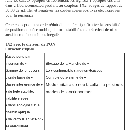
relie les canaux optiques en réorientant les signaux 1 optiques entrants
dans 2 fibers.connected produits au coupleur 1X2, rouges de rapport de
50:50 de splittler et négatives les cordes noires positives électroniques
pour la puissance.
Cette conception nouvelle réduit de manière significative la sensibilité
de position de pièce mobile, de forte stabilité sans précédent de offre
aussi bien qu'un coût bas inégalé.
1X2 avec le diviseur de PON
Caractéristiques
Basse perte par
insertion de ♦
Blocage de la Manche de ♦
Gamme de longueurs
Le ♦ configurable s'ajoutent/baisses
d'onde large de ♦
Contrôle du système de ♦
Mode unitaire de
ou facultatif à plusieurs
Basse interférence de ♦
♦
♦ de forte stabilité,
modes de fonctionnement
fiabilité élevée
♦ sans époxyde sur le
chemin optique
♦ se verrouillant et Non-
se verrouillant