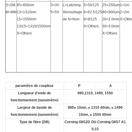
S=SM
85=850nm
3=3V
L=Latching
5=50/125
25=250um
1=1m
M=MM
13=1310nm
5=5V
Verrouillage
6=62.5/125
90=900um
2=2m
15=1550nm
de N=Non-
9=9/125
20=2.0mm
X=Othe
13/15=1310/1550nm
X=Others
30=3.0mm
X=Others
X=Others
paramètre de coupleur
P
A
Longueur d'onde de
980,1310, 1490, 1550
fonctionnement (nanomètre)
Largeur de bande de
980± 10nm, ± 1310 40nm, ± 1490
fonctionnement (nanomètre)
10nm, ± 1550 40nm
Type de fibre (DB)
Corning G652D OU Corning G657 A1
0,15